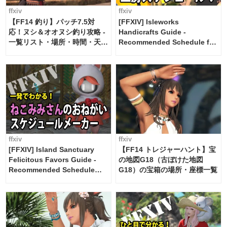
ffxiv
ffxiv
【FF14 釣り】パッチ7.5対
[FFXIV] Isleworks
応！ヌシ＆オオヌシ釣り攻略 -
Handicrafts Guide -
一覧リスト・場所・時間・天
Recommended Schedule for
候・条件など まとめ
2 weeks [Island Trade tools /
FF14]
ffxiv
ffxiv
[FFXIV] Island Sanctuary
【FF14 トレジャーハント】宝
Felicitous Favors Guide -
の地図G18（古ぼけた地図
Recommended Schedule
G18）の宝箱の場所・座標一覧
Maker [Island Trade tools /
FF14]