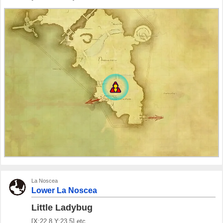
La Noscea
Lower La Noscea
Little Ladybug
[X:22.8 Y:23.5] etc..