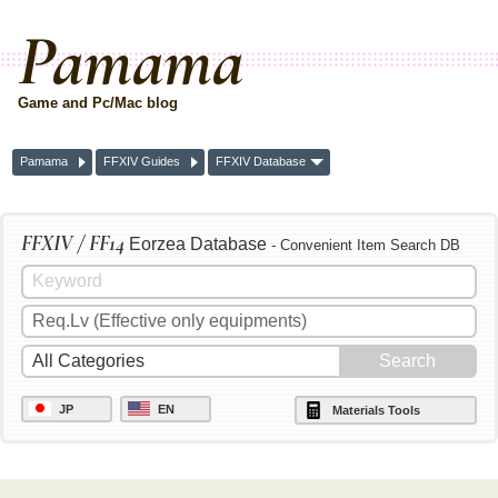
Pamama
Game and Pc/Mac blog
Pamama
FFXIV Guides
FFXIV Database
FFXIV / FF14
Eorzea Database
- Convenient Item Search DB
JP
EN
Materials Tools