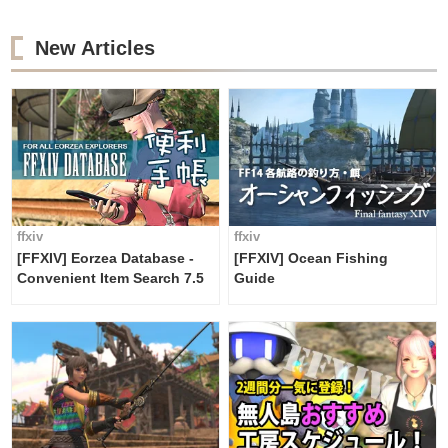
New Articles
ffxiv
ffxiv
[FFXIV] Eorzea Database -
[FFXIV] Ocean Fishing
Convenient Item Search 7.5
Guide