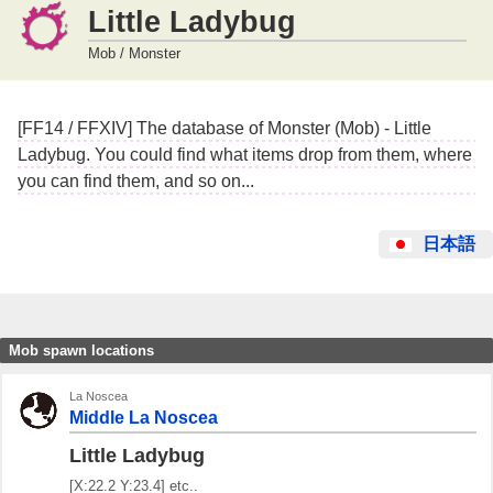
Little Ladybug
Mob / Monster
[FF14 / FFXIV] The database of Monster (Mob) - Little
Ladybug. You could find what items drop from them, where
you can find them, and so on...
日本語
Mob spawn locations
La Noscea
Middle La Noscea
Little Ladybug
[X:22.2 Y:23.4] etc..