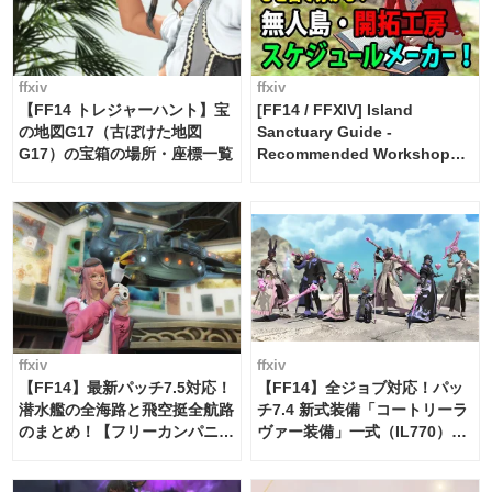
ffxiv
ffxiv
【FF14 トレジャーハント】宝
[FF14 / FFXIV] Island
の地図G17（古ぼけた地図
Sanctuary Guide -
G17）の宝箱の場所・座標一覧
Recommended Workshop
Schedule Maker [Island
Trade tools / FF14]
ffxiv
ffxiv
【FF14】最新パッチ7.5対応！
【FF14】全ジョブ対応！パッ
潜水艦の全海路と飛空挺全航路
チ7.4 新式装備「コートリーラ
のまとめ！【フリーカンパニ
ヴァー装備」一式（IL770）の
ー・サブマリンボイジャー】
必要素材一覧