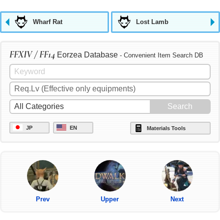
Wharf Rat
Lost Lamb
FFXIV / FF14
Eorzea Database
- Convenient Item Search DB
JP
EN
Materials Tools
Prev
Upper
Next