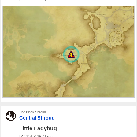
The Black Shroud
Central Shroud
Little Ladybug
[X:23.4 Y:16.4] etc..