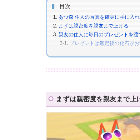
目次
あつ森 住人の写真を確実に手に入
まずは親密度を親友まで上げる
親友の住人に毎日のプレゼントを渡
プレゼントは鑑定後の化石がお
住人からプレゼントを受け取る（ハ
あつ森のゲームを終了させる
再びゲームを再開
もう一度プレゼントを渡す
16回のプレゼント交換を繰り
まずは親密度を親友まで上
17回目で写真キターー！
親友の証「住人の写真」を確実にゲ