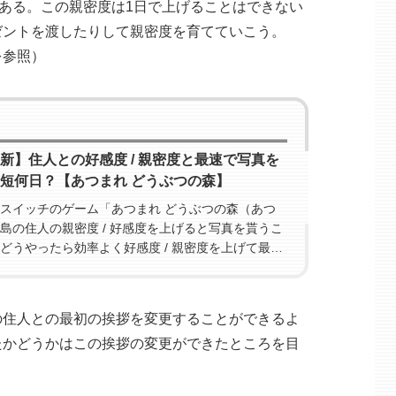
がある。この親密度は1日で上げることはできない
ゼントを渡したりして親密度を育てていこう。
を参照）
最新】住人との好感度 / 親密度と最速で写真を
最短何日？【あつまれ どうぶつの森】
スイッチのゲーム「あつまれ どうぶつの森（あつ
島の住人の親密度 / 好感度を上げると写真を貰うこ
どうやったら効率よく好感度 / 親密度を上げて最短
もらえるのか、その最新情報をレポート。
の住人との最初の挨拶を変更することができるよ
たかどうかはこの挨拶の変更ができたところを目