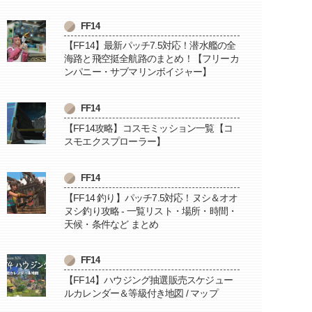
FF14
【FF14】最新パッチ7.5対応！潜水艦の全
海路と飛空挺全航路のまとめ！【フリーカ
ンパニー・サブマリンボイジャー】
FF14
【FF14攻略】コスモミッション一覧【コ
スモエクスプローラー】
FF14
【FF14 釣り】パッチ7.5対応！ヌシ＆オオ
ヌシ釣り攻略 - 一覧リスト・場所・時間・
天候・条件など まとめ
FF14
【FF14】ハウジング抽選販売スケジュー
ルカレンダー＆等級付き地図 / マップ