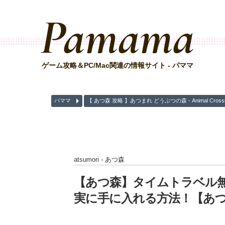
Pamama
ゲーム攻略＆PC/Mac関連の情報サイト - パママ
パママ
【 あつ森 攻略 】あつまれ どうぶつの森 - Animal Crossing 
atsumori -
あつ森
【あつ森】タイムトラベル
実に手に入れる方法！【あつ