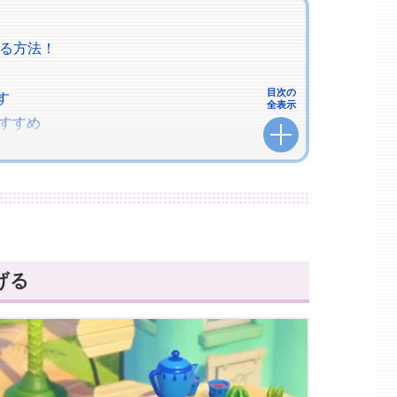
れる方法！
目次の
す
全表示
すすめ
ズレ）
返す
げる
ットする方法まとめ