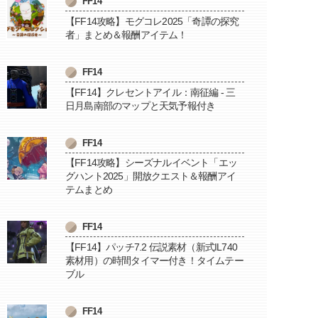
FF14
【FF14攻略】モグコレ2025「奇譚の探究
者」まとめ＆報酬アイテム！
FF14
【FF14】クレセントアイル：南征編 - 三
日月島南部のマップと天気予報付き
FF14
【FF14攻略】シーズナルイベント「エッ
グハント2025」開放クエスト＆報酬アイ
テムまとめ
FF14
【FF14】パッチ7.2 伝説素材（新式IL740
素材用）の時間タイマー付き！タイムテー
ブル
FF14