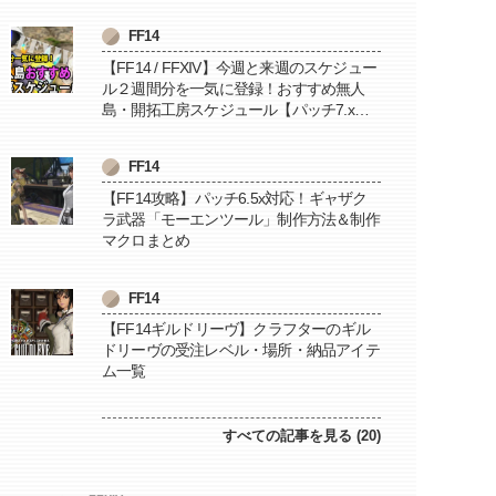
FF14
【FF14 / FFXIV】今週と来週のスケジュー
ル２週間分を一気に登録！おすすめ無人
島・開拓工房スケジュール【パッチ7.x対
応 / 毎週更新中】
FF14
【FF14攻略】パッチ6.5x対応！ギャザク
ラ武器「モーエンツール」制作方法＆制作
マクロまとめ
FF14
【FF14ギルドリーヴ】クラフターのギル
ドリーヴの受注レベル・場所・納品アイテ
ム一覧
すべての記事を見る (20)