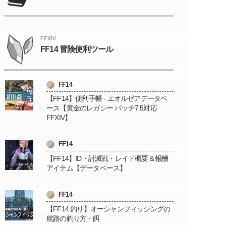
FFXIV
FF14 冒険便利ツール
FF14
【FF14】便利手帳 - エオルゼアデータベ
ース【黄金のレガシー パッチ7.5対応
FFXIV】
FF14
【FF14】ID・討滅戦・レイド概要＆報酬
アイテム【データベース】
FF14
【FF14 釣り】オーシャンフィッシングの
航路の釣り方・餌