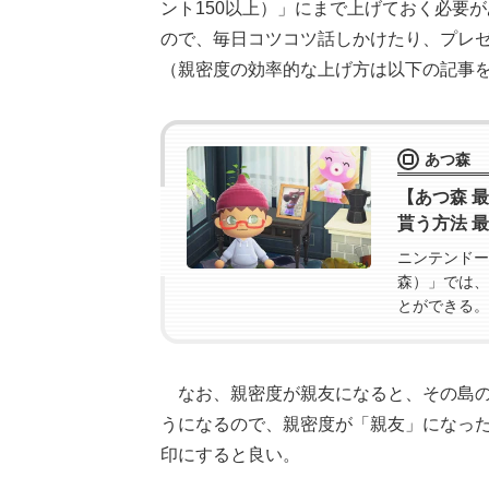
ント150以上）」にまで上げておく必要
ので、毎日コツコツ話しかけたり、プレ
（親密度の効率的な上げ方は以下の記事
あつ森
【あつ森 
貰う方法 
ニンテンドー
森）」では、
とができる。
何日で写真を
なお、親密度が親友になると、その島
うになるので、親密度が「親友」になっ
印にすると良い。