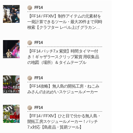
FF14
【FF14 / FFXIV】制作アイテムの元素材を
一発計算できるツール・最大20件まで同時
検索【クラフター レベル上げ グラカン納
品に便利】
FF14
【FF14 パッチ7.x 紫貨】時間タイマー付
き！ギャザラースクリップ紫貨 用収集品
の地図（場所）＆タイムテーブル
FF14
【FF14攻略】無人島の開拓工房・ねこみ
みさんのおねがいスケジュールメーカー
FF14
【FF14 / FFXIV】ひと目で分かる無人島・
開拓工房スケジュールメーカー！パッチ
7.x対応【島産品・貿易ツール】