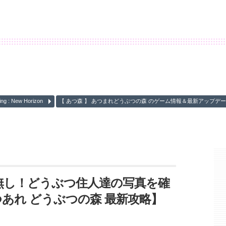
: New Horizon
【 あつ森 】 あつまれどうぶつの森 のゲーム情報＆最新アップデ
無し！どうぶつ住人達の写真を確
あれ どうぶつの森 最新攻略】