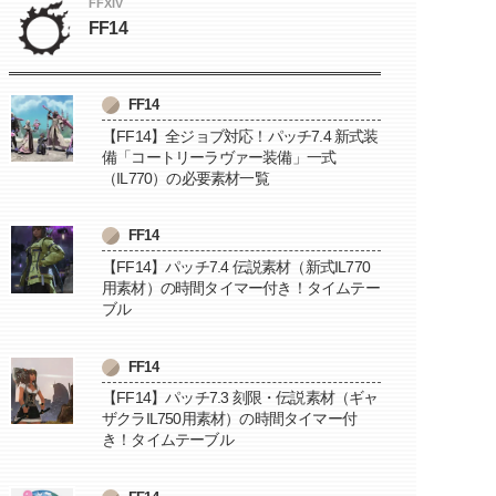
FFXIV
FF14
FF14
【FF14】全ジョブ対応！パッチ7.4 新式装
備「コートリーラヴァー装備」一式
（IL770）の必要素材一覧
FF14
【FF14】パッチ7.4 伝説素材（新式IL770
用素材）の時間タイマー付き！タイムテー
ブル
FF14
【FF14】パッチ7.3 刻限・伝説素材（ギャ
ザクラIL750用素材）の時間タイマー付
き！タイムテーブル