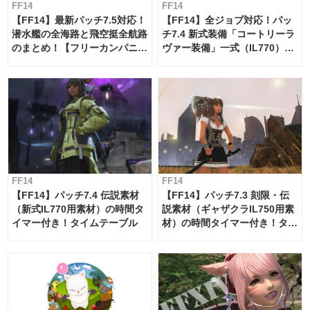
FF14
FF14
【FF14】最新パッチ7.5対応！
【FF14】全ジョブ対応！パッ
潜水艦の全海路と飛空挺全航路
チ7.4 新式装備「コートリーラ
のまとめ！【フリーカンパニ
ヴァー装備」一式（IL770）の
ー・サブマリンボイジャー】
必要素材一覧
FF14
FF14
【FF14】パッチ7.4 伝説素材
【FF14】パッチ7.3 刻限・伝
（新式IL770用素材）の時間タ
説素材（ギャザクラIL750用素
イマー付き！タイムテーブル
材）の時間タイマー付き！タイ
ムテーブル