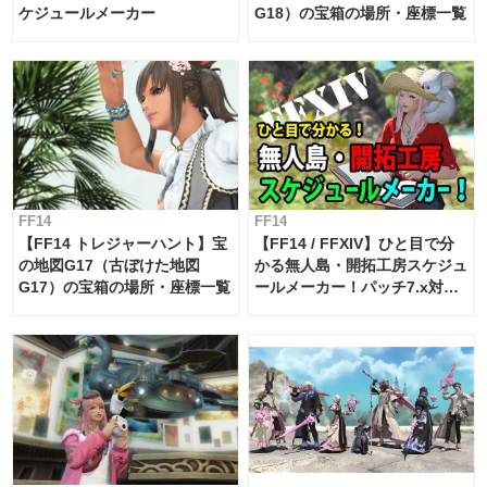
ケジュールメーカー
G18）の宝箱の場所・座標一覧
FF14
FF14
【FF14 トレジャーハント】宝
【FF14 / FFXIV】ひと目で分
の地図G17（古ぼけた地図
かる無人島・開拓工房スケジュ
G17）の宝箱の場所・座標一覧
ールメーカー！パッチ7.x対応
【島産品・貿易ツール】