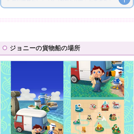
島の更新をして『タコヤたちの島』を出そう！
フータの探検スゴロクで『タコヤのちず』を攻
略しよう
ドサコのちず！ゴールまで25マスもある（汗）
リーフチケット5枚で一気にゴールができる！
タコヤをゲット！
ジョニーの貨物船の場所
タコヤは『なかよし度１』からキャンプに呼べ
る
ようこそ！タコヤ！