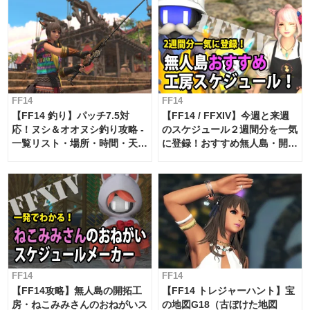
FF14
FF14
【FF14 釣り】パッチ7.5対
【FF14 / FFXIV】今週と来週
応！ヌシ＆オオヌシ釣り攻略 -
のスケジュール２週間分を一気
一覧リスト・場所・時間・天
に登録！おすすめ無人島・開拓
候・条件など まとめ
工房スケジュール【パッチ7.x
対応 / 毎週更新中】
FF14
FF14
【FF14攻略】無人島の開拓工
【FF14 トレジャーハント】宝
房・ねこみみさんのおねがいス
の地図G18（古ぼけた地図