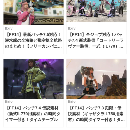
ffxiv
ffxiv
【FF14】最新パッチ7.5対応！
【FF14】全ジョブ対応！パッ
潜水艦の全海路と飛空挺全航路
チ7.4 新式装備「コートリーラ
のまとめ！【フリーカンパニ
ヴァー装備」一式（IL770）の
ー・サブマリンボイジャー】
必要素材一覧
ffxiv
ffxiv
【FF14】パッチ7.4 伝説素材
【FF14】パッチ7.3 刻限・伝
（新式IL770用素材）の時間タ
説素材（ギャザクラIL750用素
イマー付き！タイムテーブル
材）の時間タイマー付き！タイ
ムテーブル