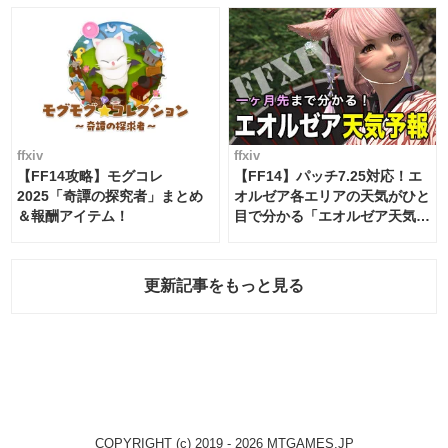
ffxiv
ffxiv
【FF14攻略】モグコレ
【FF14】パッチ7.25対応！エ
2025「奇譚の探究者」まとめ
オルゼア各エリアの天気がひと
＆報酬アイテム！
目で分かる「エオルゼア天気予
報」！
更新記事をもっと見る
COPYRIGHT (c) 2019 - 2026 MTGAMES.JP