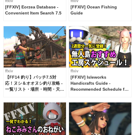
ffxiv
ffxiv
[FFXIV] Eorzea Database -
[FFXIV] Ocean Fishing
Convenient Item Search 7.5
Guide
ffxiv
ffxiv
【FF14 釣り】パッチ7.5対
[FFXIV] Isleworks
応！ヌシ＆オオヌシ釣り攻略 -
Handicrafts Guide -
一覧リスト・場所・時間・天
Recommended Schedule for
候・条件など まとめ
2 weeks [Island Trade tools /
FF14]