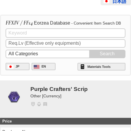
日本語
FFXIV / FF14
Eorzea Database
- Convenient Item Search DB
JP
EN
Materials Tools
Purple Crafters' Scrip
Other [Currency]
Price