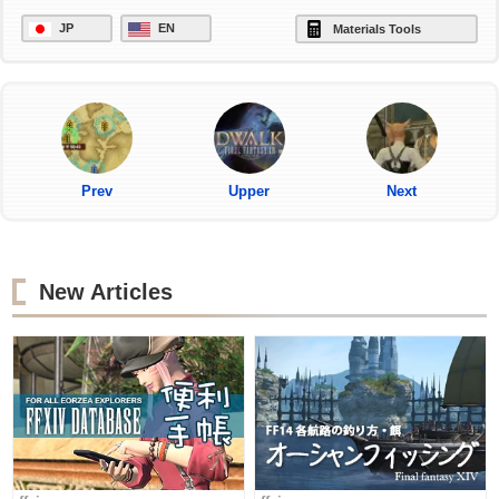
JP
EN
Materials Tools
Prev
Upper
Next
New Articles