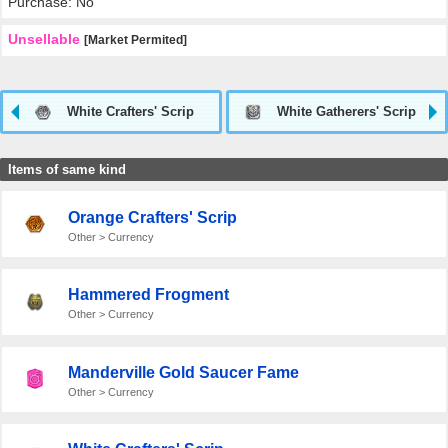
Purchase: No
Unsellable
[Market Permited]
White Crafters' Scrip
White Gatherers' Scrip
Items of same kind
Orange Crafters' Scrip
Other > Currency
Hammered Frogment
Other > Currency
Manderville Gold Saucer Fame
Other > Currency