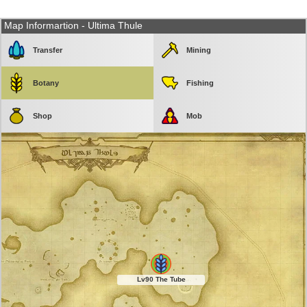
Map Informartion - Ultima Thule
Transfer
Mining
Botany
Fishing
Shop
Mob
Lv90 The Tube