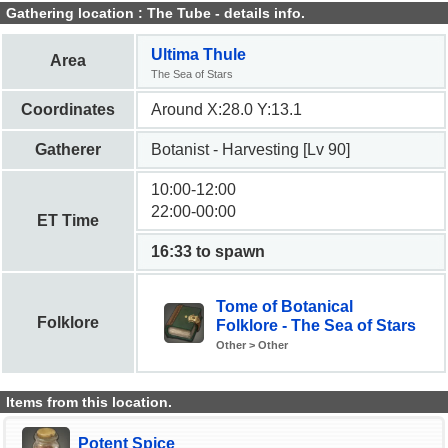
Gathering location : The Tube - details info.
Ultima Thule
Area
The Sea of Stars
Coordinates
Around X:28.0 Y:13.1
Gatherer
Botanist - Harvesting [Lv 90]
10:00-12:00
22:00-00:00
ET Time
16:32 to spawn
Tome of Botanical
Folklore
Folklore - The Sea of Stars
Other > Other
Items from this location.
Potent Spice