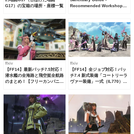
G17）の宝箱の場所・座標一覧
Recommended Workshop
Schedule Maker [Island
Trade tools / FF14]
ffxiv
ffxiv
【FF14】最新パッチ7.5対応！
【FF14】全ジョブ対応！パッ
潜水艦の全海路と飛空挺全航路
チ7.4 新式装備「コートリーラ
のまとめ！【フリーカンパニ
ヴァー装備」一式（IL770）の
ー・サブマリンボイジャー】
必要素材一覧