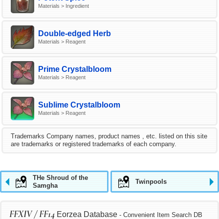
Materials > Ingredient
Double-edged Herb
Materials > Reagent
Prime Crystalbloom
Materials > Reagent
Sublime Crystalbloom
Materials > Reagent
Trademarks Company names, product names , etc. listed on this site
are trademarks or registered trademarks of each company.
THe Shroud of the
Twinpools
Samgha
FFXIV / FF14
Eorzea Database
- Convenient Item Search DB