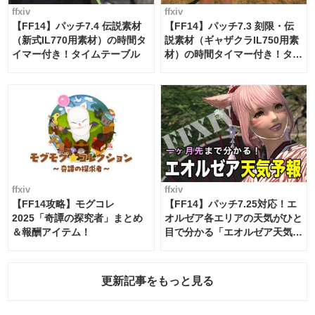
ffxiv
ffxiv
【FF14】パッチ7.4 伝説素材
【FF14】パッチ7.3 刻限・伝
（新式IL770用素材）の時間タ
説素材（ギャザクラIL750用素
イマー付き！タイムテーブル
材）の時間タイマー付き！タイ
ムテーブル
ffxiv
ffxiv
【FF14攻略】モグコレ
【FF14】パッチ7.25対応！エ
2025「奇譚の探究者」まとめ
オルゼア各エリアの天気がひと
＆報酬アイテム！
目で分かる「エオルゼア天気予
報」！
更新記事をもっと見る