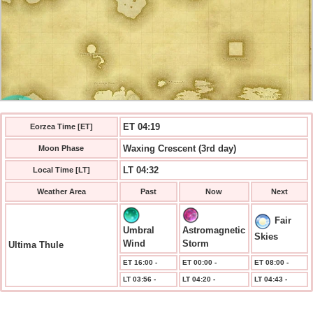
ET 04:20
Eorzea Time [ET]
Waxing Crescent (3rd day)
Moon Phase
LT 04:32
Local Time [LT]
Weather Area
Past
Now
Next
Fair
Umbral
Astromagnetic
Skies
Wind
Storm
Ultima Thule
ET 16:00 -
ET 00:00 -
ET 08:00 -
LT 03:56 -
LT 04:20 -
LT 04:43 -