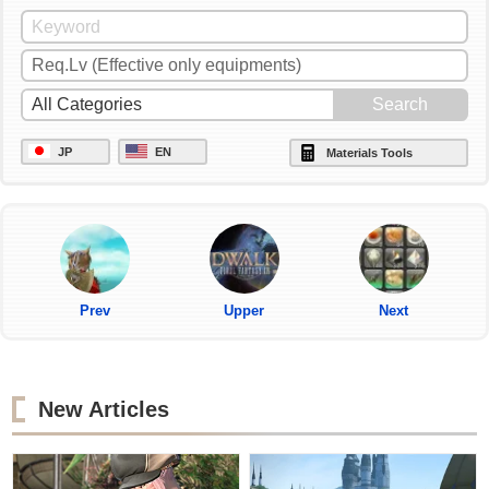
JP
EN
Materials Tools
Prev
Upper
Next
New Articles