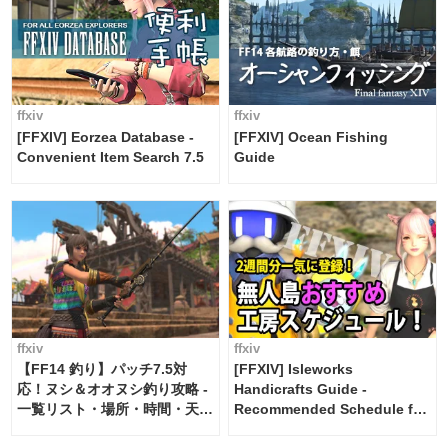
ffxiv
ffxiv
[FFXIV] Eorzea Database -
[FFXIV] Ocean Fishing
Convenient Item Search 7.5
Guide
ffxiv
ffxiv
【FF14 釣り】パッチ7.5対
[FFXIV] Isleworks
応！ヌシ＆オオヌシ釣り攻略 -
Handicrafts Guide -
一覧リスト・場所・時間・天
Recommended Schedule for
候・条件など まとめ
2 weeks [Island Trade tools /