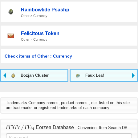
Rainbowtide Psashp
Other > Currency
Felicitous Token
Other > Currency
Check items of Other : Currency
Bozjan Cluster
Faux Leaf
Trademarks Company names, product names , etc. listed on this site
are trademarks or registered trademarks of each company.
FFXIV / FF14
Eorzea Database
- Convenient Item Search DB