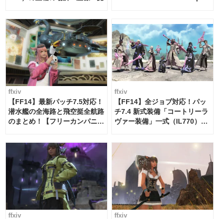
Schedule Maker [Island
Trade tools / FF14]
ffxiv
ffxiv
【FF14】最新パッチ7.5対応！
【FF14】全ジョブ対応！パッ
潜水艦の全海路と飛空挺全航路
チ7.4 新式装備「コートリーラ
のまとめ！【フリーカンパニ
ヴァー装備」一式（IL770）の
ー・サブマリンボイジャー】
必要素材一覧
ffxiv
ffxiv