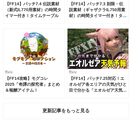
【FF14】パッチ7.4 伝説素材
【FF14】パッチ7.3 刻限・伝
（新式IL770用素材）の時間タ
説素材（ギャザクラIL750用素
イマー付き！タイムテーブル
材）の時間タイマー付き！タイ
ムテーブル
ffxiv
ffxiv
【FF14攻略】モグコレ
【FF14】パッチ7.25対応！エ
2025「奇譚の探究者」まとめ
オルゼア各エリアの天気がひと
＆報酬アイテム！
目で分かる「エオルゼア天気予
報」！
更新記事をもっと見る