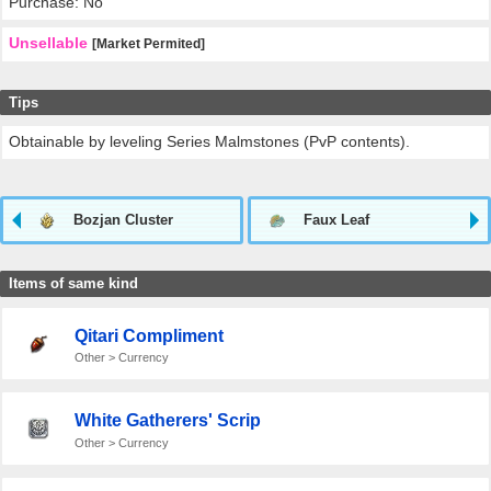
Purchase: No
Unsellable
[Market Permited]
Tips
Obtainable by leveling Series Malmstones (PvP contents).
Bozjan Cluster
Faux Leaf
Items of same kind
Qitari Compliment
Other > Currency
White Gatherers' Scrip
Other > Currency