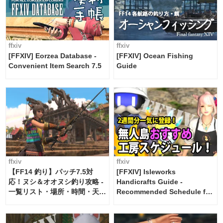
ffxiv
ffxiv
[FFXIV] Eorzea Database -
[FFXIV] Ocean Fishing
Convenient Item Search 7.5
Guide
ffxiv
ffxiv
【FF14 釣り】パッチ7.5対
[FFXIV] Isleworks
応！ヌシ＆オオヌシ釣り攻略 -
Handicrafts Guide -
一覧リスト・場所・時間・天
Recommended Schedule for
候・条件など まとめ
2 weeks [Island Trade tools /
FF14]