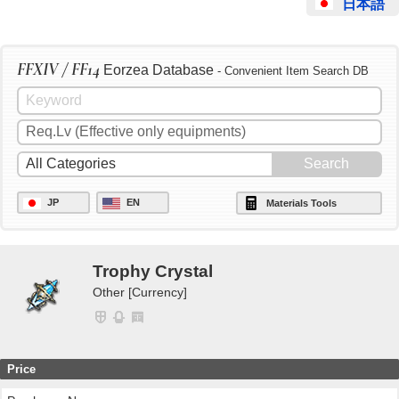
日本語
FFXIV / FF14
Eorzea Database
- Convenient Item Search DB
JP
EN
Materials Tools
Trophy Crystal
Other [Currency]
Price