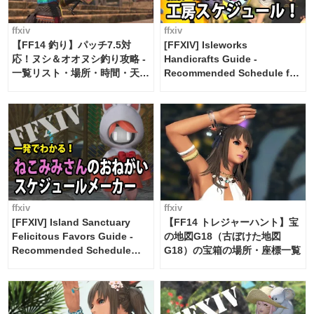
ffxiv
ffxiv
【FF14 釣り】パッチ7.5対
[FFXIV] Isleworks
応！ヌシ＆オオヌシ釣り攻略 -
Handicrafts Guide -
一覧リスト・場所・時間・天
Recommended Schedule for
候・条件など まとめ
2 weeks [Island Trade tools /
FF14]
ffxiv
ffxiv
[FFXIV] Island Sanctuary
【FF14 トレジャーハント】宝
Felicitous Favors Guide -
の地図G18（古ぼけた地図
Recommended Schedule
G18）の宝箱の場所・座標一覧
Maker [Island Trade tools /
FF14]