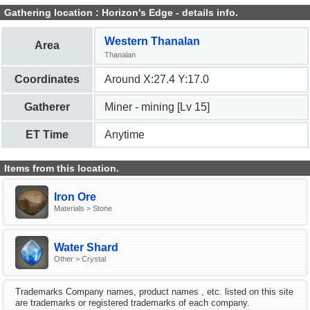
Gathering location : Horizon's Edge - details info.
Western Thanalan
Area
Thanalan
Coordinates
Around X:27.4 Y:17.0
Gatherer
Miner - mining [Lv 15]
ET Time
Anytime
Items from this location.
Iron Ore
Materials > Stone
Water Shard
Other > Crystal
Trademarks Company names, product names , etc. listed on this site
are trademarks or registered trademarks of each company.