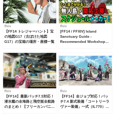
ffxiv
ffxiv
【FF14 トレジャーハント】宝
[FF14 / FFXIV] Island
の地図G17（古ぼけた地図
Sanctuary Guide -
G17）の宝箱の場所・座標一覧
Recommended Workshop
Schedule Maker [Island
Trade tools / FF14]
ffxiv
ffxiv
【FF14】最新パッチ7.5対応！
【FF14】全ジョブ対応！パッ
潜水艦の全海路と飛空挺全航路
チ7.4 新式装備「コートリーラ
のまとめ！【フリーカンパニ
ヴァー装備」一式（IL770）の
ー・サブマリンボイジャー】
必要素材一覧