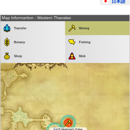
日本語
Map Informartion - Western Thanalan
Transfer
Mining
Botany
Fishing
Shop
Mob
Lv15 Horizon's Edge