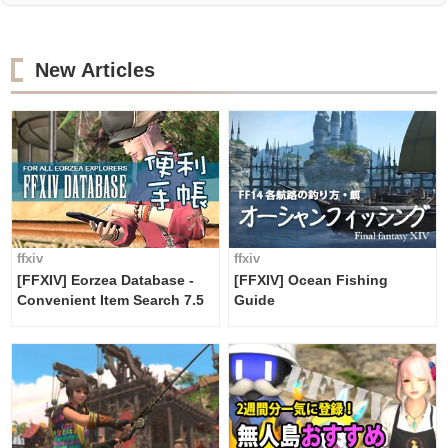
New Articles
ffxiv
ffxiv
[FFXIV] Eorzea Database -
[FFXIV] Ocean Fishing
Convenient Item Search 7.5
Guide