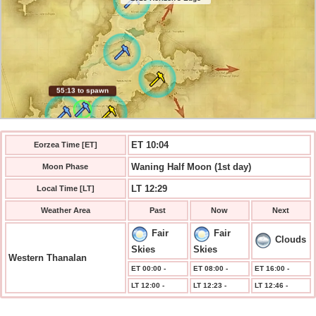
55:12 to spawn
ET 10:04
Eorzea Time [ET]
Waning Half Moon (1st day)
Moon Phase
LT 12:29
Local Time [LT]
Weather Area
Past
Now
Next
Fair
Fair
Clouds
Skies
Skies
Western Thanalan
ET 00:00 -
ET 08:00 -
ET 16:00 -
LT 12:00 -
LT 12:23 -
LT 12:46 -