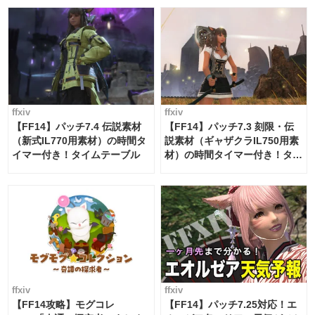
ffxiv
ffxiv
【FF14】パッチ7.4 伝説素材
【FF14】パッチ7.3 刻限・伝
（新式IL770用素材）の時間タ
説素材（ギャザクラIL750用素
イマー付き！タイムテーブル
材）の時間タイマー付き！タイ
ムテーブル
ffxiv
ffxiv
【FF14攻略】モグコレ
【FF14】パッチ7.25対応！エ