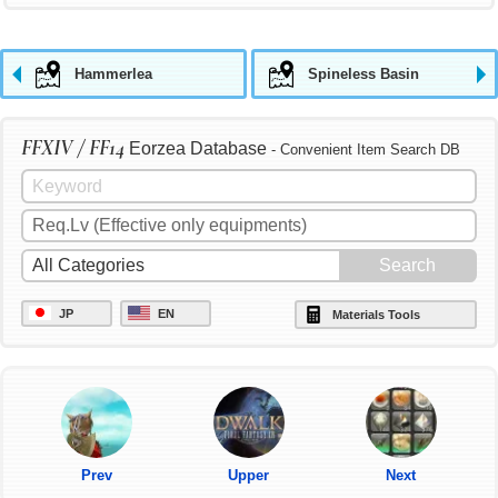
Hammerlea
Spineless Basin
FFXIV / FF14
Eorzea Database
- Convenient Item Search DB
JP
EN
Materials Tools
Prev
Upper
Next