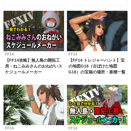
候・条件など まとめ
工房スケジュール【パッチ7.x
対応 / 毎週更新中】
FF14
FF14
【FF14攻略】無人島の開拓工
【FF14 トレジャーハント】宝
房・ねこみみさんのおねがいス
の地図G18（古ぼけた地図
ケジュールメーカー
G18）の宝箱の場所・座標一覧
FF14
FF14