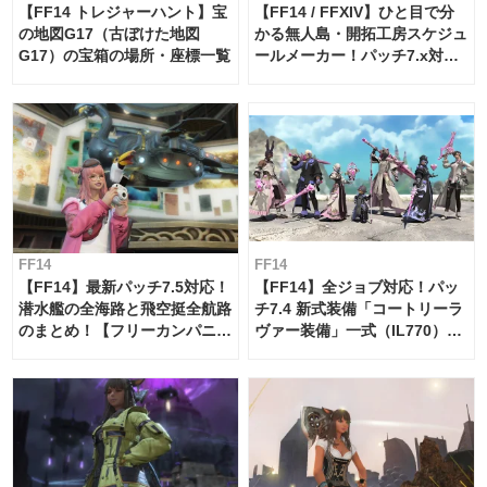
【FF14 トレジャーハント】宝
【FF14 / FFXIV】ひと目で分
の地図G17（古ぼけた地図
かる無人島・開拓工房スケジュ
G17）の宝箱の場所・座標一覧
ールメーカー！パッチ7.x対応
【島産品・貿易ツール】
FF14
FF14
【FF14】最新パッチ7.5対応！
【FF14】全ジョブ対応！パッ
潜水艦の全海路と飛空挺全航路
チ7.4 新式装備「コートリーラ
のまとめ！【フリーカンパニ
ヴァー装備」一式（IL770）の
ー・サブマリンボイジャー】
必要素材一覧