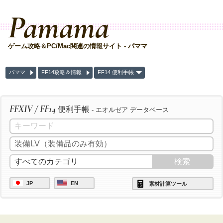
Pamama
ゲーム攻略＆PC/Mac関連の情報サイト - パママ
パママ
FF14攻略＆情報
FF14 便利手帳
FFXIV / FF14
便利手帳
- エオルゼア データベース
JP
EN
素材計算ツール