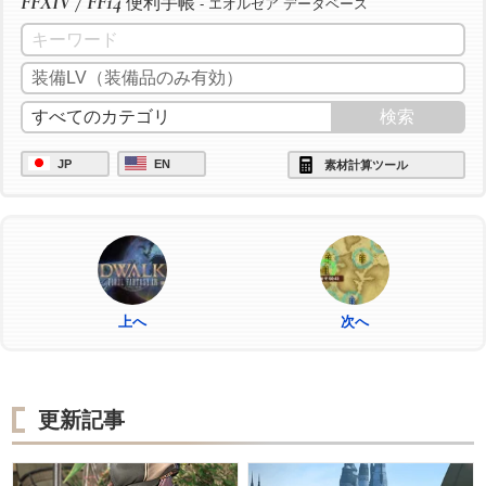
FFXIV / FF14
便利手帳
- エオルゼア データベース
JP
EN
素材計算ツール
上へ
次へ
更新記事