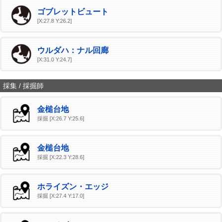
ゴブレットビュート
[X:27.8 Y:26.2]
ウルダハ：ナル回廊
[X:31.0 Y:24.7]
採集 / 採掘師
金槌台地
採掘 [X:26.7 Y:25.6]
金槌台地
採掘 [X:22.3 Y:28.6]
ホライズン・エッジ
採掘 [X:27.4 Y:17.0]