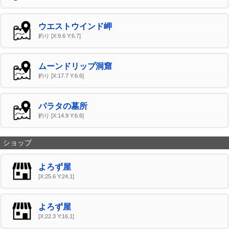
ウエストウインド岬
釣り [X:9.6 Y:6.7]
ムーンドリップ洞窟
釣り [X:17.7 Y:6.6]
パラタの墓所
釣り [X:14.9 Y:6.6]
ショップ
よろず屋
[X:25.6 Y:24.1]
よろず屋
[X:22.3 Y:16.1]