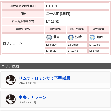
ET 11:11
エオルゼア時間 [ET]
二十六夜 (3日目)
月齢
LT 16:52
ローカル時間 [LT]
場所の天気
前の天気
現在の天気
次の天気
曇り
快晴
晴れ
西ザナラーン
ET 00:00 -
ET 08:00 -
ET 16:00 -
LT 16:20 -
LT 16:43 -
LT 17:06 -
エリア移動
リムサ・ロミンサ：下甲板層
[X:11.4 Y:14.9]
中央ザナラーン
[X:26.7 Y:21.1]