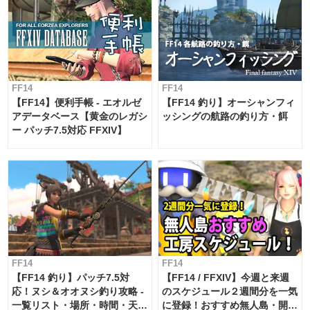
FF14
FF14
【FF14】便利手帳 - エオルゼ
【FF14 釣り】オーシャンフィ
アデータベース【黄金のレガシ
ッシングの航路の釣り方・餌
ー パッチ7.5対応 FFXIV】
FF14
FF14
【FF14 釣り】パッチ7.5対
【FF14 / FFXIV】今週と来週
応！ヌシ＆オオヌシ釣り攻略 -
のスケジュール２週間分を一気
一覧リスト・場所・時間・天
に登録！おすすめ無人島・開拓