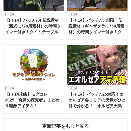
FF14
FF14
【FF14】パッチ7.4 伝説素材
【FF14】パッチ7.3 刻限・伝
（新式IL770用素材）の時間タ
説素材（ギャザクラIL750用素
イマー付き！タイムテーブル
材）の時間タイマー付き！タイ
ムテーブル
FF14
FF14
【FF14攻略】モグコレ
【FF14】パッチ7.25対応！エ
2025「奇譚の探究者」まとめ
オルゼア各エリアの天気がひと
＆報酬アイテム！
目で分かる「エオルゼア天気予
報」！
更新記事をもっと見る