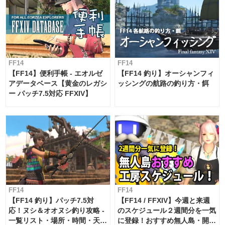
FF14
FF14
【FF14】便利手帳 - エオルゼ
【FF14 釣り】オーシャンフィ
アデータベース【黄金のレガシ
ッシングの航路の釣り方・餌
ー パッチ7.5対応 FFXIV】
FF14
FF14
【FF14 釣り】パッチ7.5対
【FF14 / FFXIV】今週と来週
応！ヌシ＆オオヌシ釣り攻略 -
のスケジュール２週間分を一気
一覧リスト・場所・時間・天
に登録！おすすめ無人島・開拓