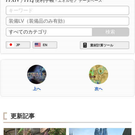
便利手帳
- エオルゼア データベース
JP
EN
素材計算ツール
上へ
次へ
更新記事