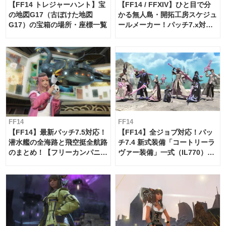
【FF14 トレジャーハント】宝
【FF14 / FFXIV】ひと目で分
の地図G17（古ぼけた地図
かる無人島・開拓工房スケジュ
G17）の宝箱の場所・座標一覧
ールメーカー！パッチ7.x対応
【島産品・貿易ツール】
FF14
FF14
【FF14】最新パッチ7.5対応！
【FF14】全ジョブ対応！パッ
潜水艦の全海路と飛空挺全航路
チ7.4 新式装備「コートリーラ
のまとめ！【フリーカンパニ
ヴァー装備」一式（IL770）の
ー・サブマリンボイジャー】
必要素材一覧