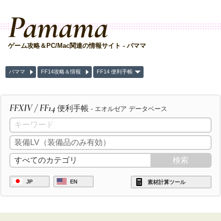
Pamama
ゲーム攻略＆PC/Mac関連の情報サイト - パママ
パママ
FF14攻略＆情報
FF14 便利手帳
FFXIV / FF14
便利手帳
- エオルゼア データベース
JP
EN
素材計算ツール