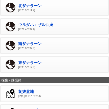
北ザナラーン
[X:20.9 Y:11.4]
ウルダハ：ザル回廊
[X:21.4 Y:32.6]
南ザナラーン
[X:26.0 Y:34.7]
東ザナラーン
[X:30.5 Y:17.7]
採集 / 採掘師
刺抜盆地
採掘 [X:19.1 Y:25.6]