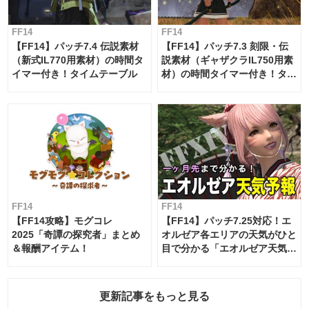
FF14
FF14
【FF14】パッチ7.4 伝説素材
【FF14】パッチ7.3 刻限・伝
（新式IL770用素材）の時間タ
説素材（ギャザクラIL750用素
イマー付き！タイムテーブル
材）の時間タイマー付き！タイ
ムテーブル
FF14
FF14
【FF14攻略】モグコレ
【FF14】パッチ7.25対応！エ
2025「奇譚の探究者」まとめ
オルゼア各エリアの天気がひと
＆報酬アイテム！
目で分かる「エオルゼア天気予
報」！
更新記事をもっと見る