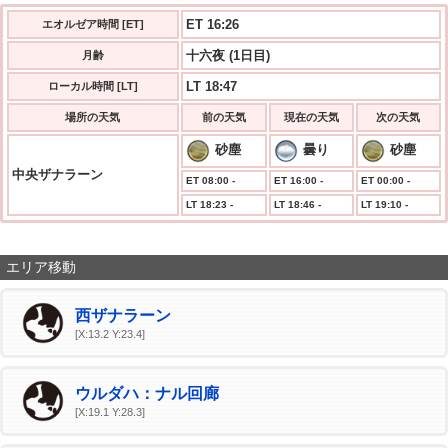
ET 16:27
エオルゼア時間 [ET]
十六夜 (1日目)
月齢
LT 18:47
ローカル時間 [LT]
場所の天気
前の天気
現在の天気
次の天気
砂塵
曇り
砂塵
中央ザナラーン
ET 08:00 -
ET 16:00 -
ET 00:00 -
LT 18:23 -
LT 18:46 -
LT 19:10 -
エリア移動
西ザナラーン
[X:13.2 Y:23.4]
ウルダハ：ナル回廊
[X:19.1 Y:28.3]