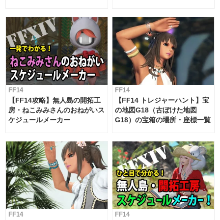
候・条件など まとめ
工房スケジュール【パッチ7.x
対応 / 毎週更新中】
FF14
FF14
【FF14攻略】無人島の開拓工
【FF14 トレジャーハント】宝
房・ねこみみさんのおねがいス
の地図G18（古ぼけた地図
ケジュールメーカー
G18）の宝箱の場所・座標一覧
FF14
FF14