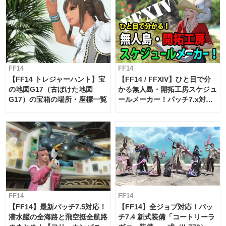
FF14
FF14
【FF14 トレジャーハント】宝
【FF14 / FFXIV】ひと目で分
の地図G17（古ぼけた地図
かる無人島・開拓工房スケジュ
G17）の宝箱の場所・座標一覧
ールメーカー！パッチ7.x対応
【島産品・貿易ツール】
FF14
FF14
【FF14】最新パッチ7.5対応！
【FF14】全ジョブ対応！パッ
潜水艦の全海路と飛空挺全航路
チ7.4 新式装備「コートリーラ