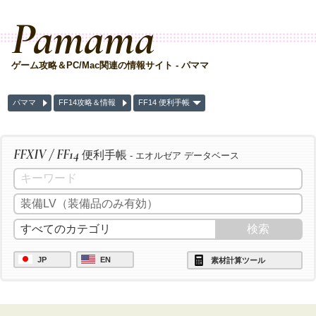
Pamama
ゲーム攻略＆PC/Mac関連の情報サイト - パママ
パママ
FF14攻略＆情報
FF14 便利手帳
FFXIV / FF14
便利手帳
- エオルゼア データベース
JP
EN
素材計算ツール