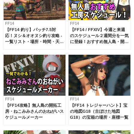
FF14
FF14
【FF14 釣り】パッチ7.5対
【FF14 / FFXIV】今週と来週
応！ヌシ＆オオヌシ釣り攻略 -
のスケジュール２週間分を一気
一覧リスト・場所・時間・天
に登録！おすすめ無人島・開拓
候・条件など まとめ
工房スケジュール【パッチ7.x
対応 / 毎週更新中】
FF14
FF14
【FF14攻略】無人島の開拓工
【FF14 トレジャーハント】宝
房・ねこみみさんのおねがいス
の地図G18（古ぼけた地図
ケジュールメーカー
G18）の宝箱の場所・座標一覧