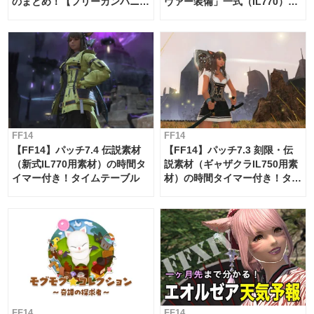
のまとめ！【フリーカンパニ
ヴァー装備」一式（IL770）の
ー・サブマリンボイジャー】
必要素材一覧
FF14
FF14
【FF14】パッチ7.4 伝説素材
【FF14】パッチ7.3 刻限・伝
（新式IL770用素材）の時間タ
説素材（ギャザクラIL750用素
イマー付き！タイムテーブル
材）の時間タイマー付き！タイ
ムテーブル
FF14
FF14