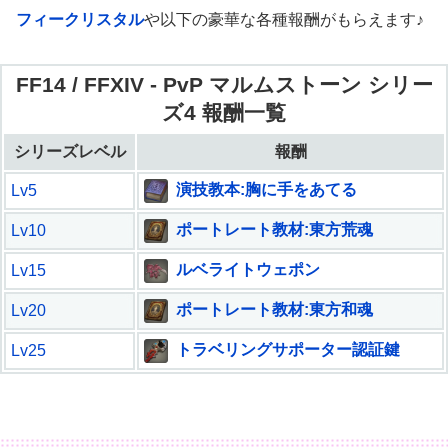
フィークリスタル
や以下の豪華な各種報酬がもらえます♪
FF14 / FFXIV - PvP マルムストーン シリー
ズ4 報酬一覧
シリーズレベル
報酬
演技教本:胸に手をあてる
Lv5
ポートレート教材:東方荒魂
Lv10
ルベライトウェポン
Lv15
ポートレート教材:東方和魂
Lv20
トラベリングサポーター認証鍵
Lv25