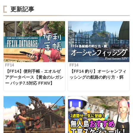
更新記事
FF14
FF14
【FF14】便利手帳 - エオルゼ
【FF14 釣り】オーシャンフィ
アデータベース【黄金のレガシ
ッシングの航路の釣り方・餌
ー パッチ7.5対応 FFXIV】