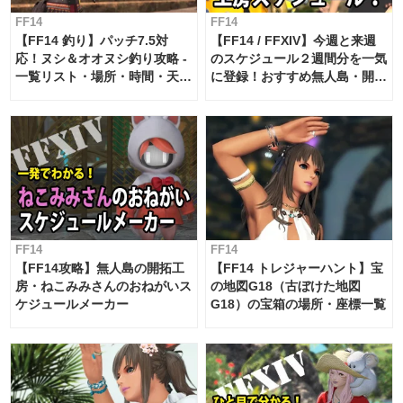
FF14
FF14
【FF14 釣り】パッチ7.5対
【FF14 / FFXIV】今週と来週
応！ヌシ＆オオヌシ釣り攻略 -
のスケジュール２週間分を一気
一覧リスト・場所・時間・天
に登録！おすすめ無人島・開拓
候・条件など まとめ
工房スケジュール【パッチ7.x
対応 / 毎週更新中】
FF14
FF14
【FF14攻略】無人島の開拓工
【FF14 トレジャーハント】宝
房・ねこみみさんのおねがいス
の地図G18（古ぼけた地図
ケジュールメーカー
G18）の宝箱の場所・座標一覧