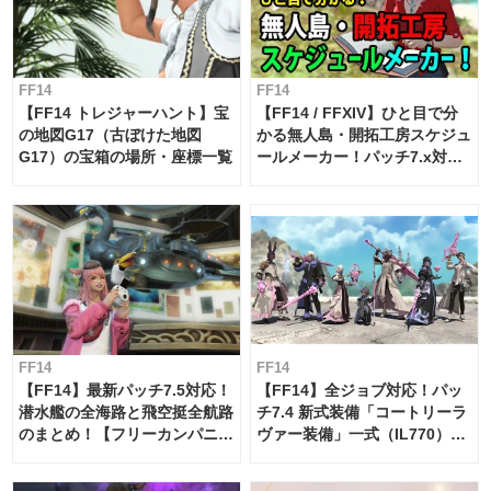
FF14
FF14
【FF14 トレジャーハント】宝
【FF14 / FFXIV】ひと目で分
の地図G17（古ぼけた地図
かる無人島・開拓工房スケジュ
G17）の宝箱の場所・座標一覧
ールメーカー！パッチ7.x対応
【島産品・貿易ツール】
FF14
FF14
【FF14】最新パッチ7.5対応！
【FF14】全ジョブ対応！パッ
潜水艦の全海路と飛空挺全航路
チ7.4 新式装備「コートリーラ
のまとめ！【フリーカンパニ
ヴァー装備」一式（IL770）の
ー・サブマリンボイジャー】
必要素材一覧