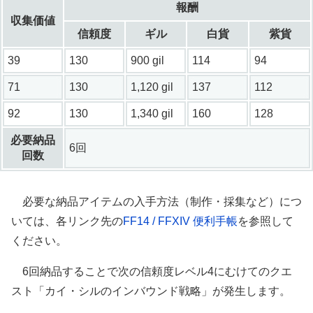
報酬
収集価値
信頼度
ギル
白貨
紫貨
39
130
900 gil
114
94
71
130
1,120 gil
137
112
92
130
1,340 gil
160
128
必要納品
6回
回数
必要な納品アイテムの入手方法（制作・採集など）につ
いては、各リンク先の
FF14 / FFXIV 便利手帳
を参照して
ください。
6回納品することで次の信頼度レベル4にむけてのクエ
スト「カイ・シルのインバウンド戦略」が発生します。