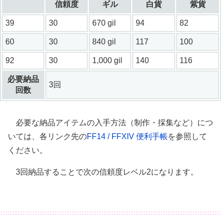
信頼度
ギル
白貨
紫貨
39
30
670 gil
94
82
60
30
840 gil
117
100
92
30
1,000 gil
140
116
必要納品
3回
回数
必要な納品アイテムの入手方法（制作・採集など）につ
いては、各リンク先の
FF14 / FFXIV 便利手帳
を参照して
ください。
3回納品することで次の信頼度レベル2になります。