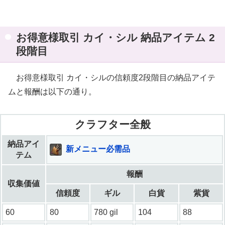
お得意様取引 カイ・シル 納品アイテム 2
段階目
お得意様取引 カイ・シルの信頼度2段階目の納品アイテ
ムと報酬は以下の通り。
クラフター全般
納品アイ
新メニュー必需品
テム
報酬
収集価値
信頼度
ギル
白貨
紫貨
60
80
780 gil
104
88