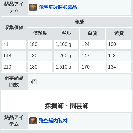
納品アイ
飛空艇改装必需品
テム
報酬
収集価値
信頼度
ギル
白貨
紫貨
41
180
1,100 gil
124
100
148
180
1,260 gil
147
118
210
180
1,510 gil
170
134
必要納品
6回
回数
採掘師・園芸師
納品アイ
飛空艇内装材
テム