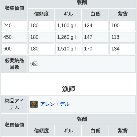
報酬
収集価値
信頼度
ギル
白貨
紫貨
240
180
1,100 gil
124
100
450
180
1,260 gil
147
118
600
180
1,510 gil
170
134
必要納品
6回
回数
漁師
納品アイ
アレン・デル
テム
報酬
収集価値
信頼度
ギル
白貨
紫貨