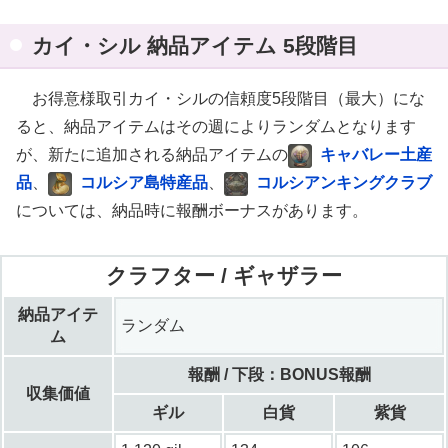
カイ・シル 納品アイテム 5段階目
お得意様取引カイ・シルの信頼度5段階目（最大）にな
ると、納品アイテムはその週によりランダムとなります
が、新たに追加される納品アイテムの
キャバレー土産
品
、
コルシア島特産品
、
コルシアンキングクラブ
については、納品時に報酬ボーナスがあります。
クラフター / ギャザラー
納品アイテ
ランダム
ム
報酬 / 下段：BONUS報酬
収集価値
ギル
白貨
紫貨