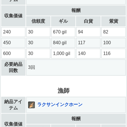
報酬
収集価値
信頼度
ギル
白貨
紫貨
240
30
670 gil
94
82
450
30
840 gil
117
100
600
30
1,000 gil
140
116
必要納品
3回
回数
漁師
納品アイ
ラクサンインクホーン
テム
報酬
収集価値