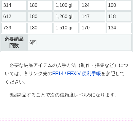
314
180
1,100 gil
124
100
612
180
1,260 gil
147
118
739
180
1,510 gil
170
134
必要納品
6回
回数
必要な納品アイテムの入手方法（制作・採集など）につ
いては、各リンク先の
FF14 / FFXIV 便利手帳
を参照して
ください。
6回納品することで次の信頼度レベル5になります。