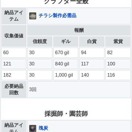
クラフター全般
納品アイ
チラシ製作必需品
テム
報酬
収集価値
信頼度
ギル
白貨
紫貨
60
30
670 gil
94
82
121
30
840 gil
117
100
182
30
1,000 gil
140
116
必要納品
3回
回数
採掘師・園芸師
納品アイ
塊炭
テム