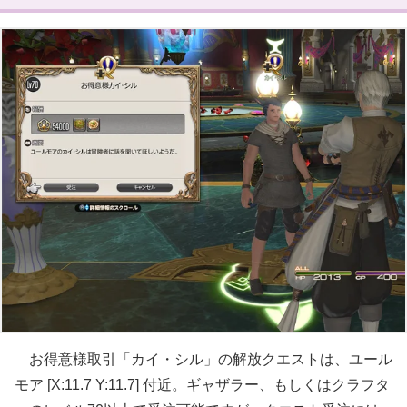
カイ・シル 納品アイテム 5段階目
カイ・シル武具投影（ミラプリ）開放！
お得意様取引「カイ・シル 」エキストラク
エスト
お得意様取引「カイ・シル」の解放クエストは、ユール
モア [X:11.7 Y:11.7] 付近。ギャザラー、もしくはクラフタ