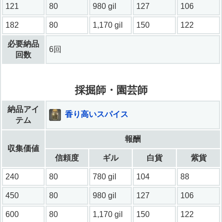
121
80
980 gil
127
106
182
80
1,170 gil
150
122
必要納品
6回
回数
採掘師・園芸師
納品アイ
香り高いスパイス
テム
報酬
収集価値
信頼度
ギル
白貨
紫貨
240
80
780 gil
104
88
450
80
980 gil
127
106
600
80
1,170 gil
150
122