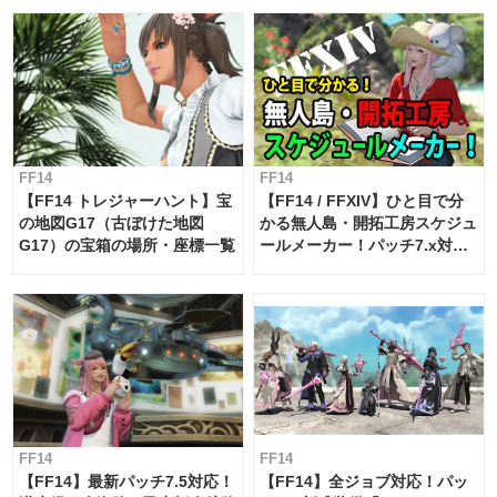
FF14
FF14
【FF14 トレジャーハント】宝
【FF14 / FFXIV】ひと目で分
の地図G17（古ぼけた地図
かる無人島・開拓工房スケジュ
G17）の宝箱の場所・座標一覧
ールメーカー！パッチ7.x対応
【島産品・貿易ツール】
FF14
FF14
【FF14】最新パッチ7.5対応！
【FF14】全ジョブ対応！パッ