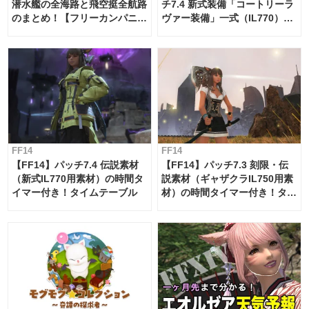
潜水艦の全海路と飛空挺全航路
チ7.4 新式装備「コートリーラ
のまとめ！【フリーカンパニ
ヴァー装備」一式（IL770）の
ー・サブマリンボイジャー】
必要素材一覧
FF14
FF14
【FF14】パッチ7.4 伝説素材
【FF14】パッチ7.3 刻限・伝
（新式IL770用素材）の時間タ
説素材（ギャザクラIL750用素
イマー付き！タイムテーブル
材）の時間タイマー付き！タイ
ムテーブル