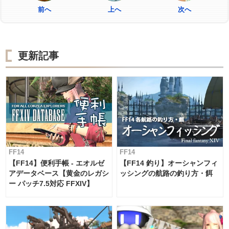
前へ
上へ
次へ
更新記事
FF14
FF14
【FF14】便利手帳 - エオルゼ
【FF14 釣り】オーシャンフィ
アデータベース【黄金のレガシ
ッシングの航路の釣り方・餌
ー パッチ7.5対応 FFXIV】