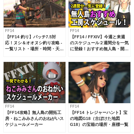
FF14
FF14
【FF14 釣り】パッチ7.5対
【FF14 / FFXIV】今週と来週
応！ヌシ＆オオヌシ釣り攻略 -
のスケジュール２週間分を一気
一覧リスト・場所・時間・天
に登録！おすすめ無人島・開拓
候・条件など まとめ
工房スケジュール【パッチ7.x
対応 / 毎週更新中】
FF14
FF14
【FF14攻略】無人島の開拓工
【FF14 トレジャーハント】宝
房・ねこみみさんのおねがいス
の地図G18（古ぼけた地図
ケジュールメーカー
G18）の宝箱の場所・座標一覧