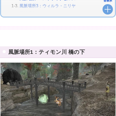
全表示
風脈場所3：ウィルラ・ニリヤ
風脈場所4：ジャナン・カット
風脈クエスト1：温かな歓待
風脈クエスト2：魔導兵器は暴走する
風脈クエスト3：あの人たちは今
風脈クエスト4：縄張り交渉人
風脈クエスト5：嬉しい置き土産
風脈場所1：ティモン川 橋の下