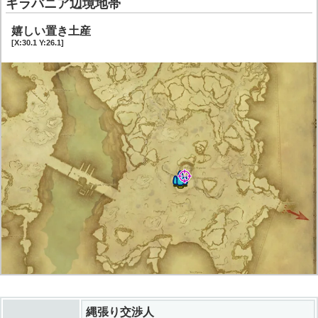
ギラバニア辺境地帯
嬉しい置き土産
[X:30.1 Y:26.1]
縄張り交渉人