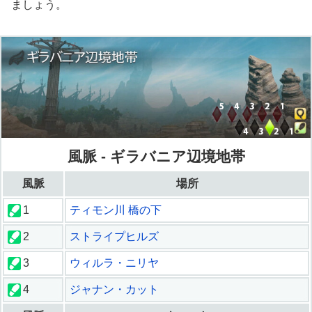
ましょう。
風脈 - ギラバニア辺境地帯
風脈
場所
1
ティモン川 橋の下
2
ストライプヒルズ
3
ウィルラ・ニリヤ
4
ジャナン・カット