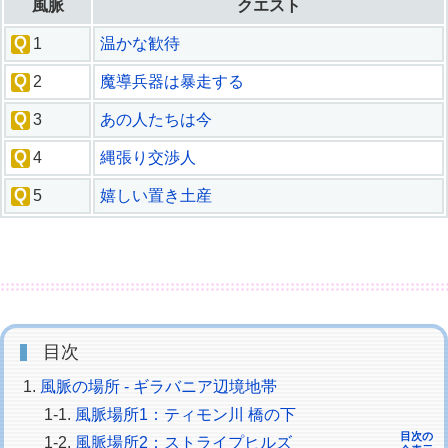
風脈
クエスト
1
温かな歓待
2
魔導兵器は暴走する
3
あの人たちは今
4
縄張り交渉人
5
嬉しい置き土産
目次
風脈の場所 - ギラバニア辺境地帯
風脈場所1：ティモン川 橋の下
目次の
風脈場所2：ストライプヒルズ