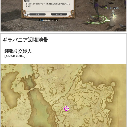
ギラバニア辺境地帯
縄張り交渉人
[X:27.0 Y:20.9]