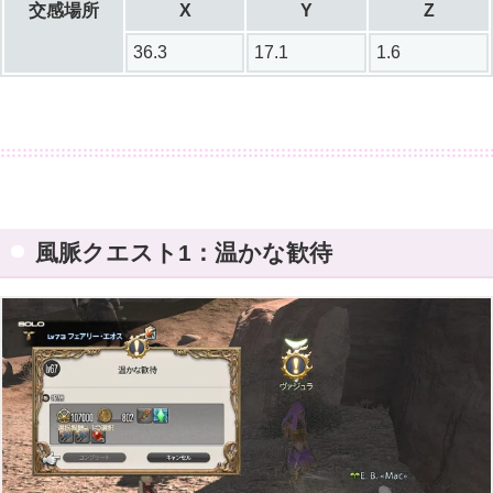
交感場所
X
Y
Z
36.3
17.1
1.6
風脈クエスト1：温かな歓待