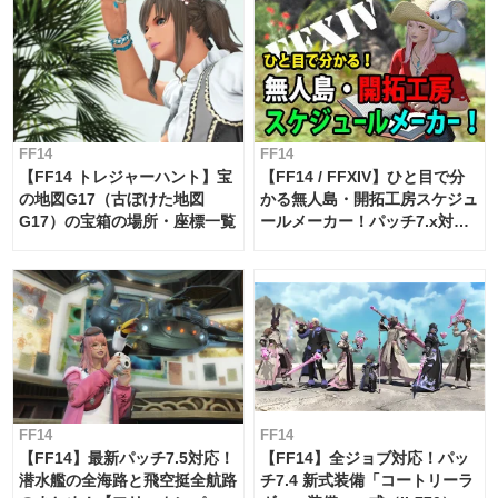
FF14
FF14
【FF14 トレジャーハント】宝
【FF14 / FFXIV】ひと目で分
の地図G17（古ぼけた地図
かる無人島・開拓工房スケジュ
G17）の宝箱の場所・座標一覧
ールメーカー！パッチ7.x対応
【島産品・貿易ツール】
FF14
FF14
【FF14】最新パッチ7.5対応！
【FF14】全ジョブ対応！パッ
潜水艦の全海路と飛空挺全航路
チ7.4 新式装備「コートリーラ