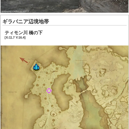
ギラバニア辺境地帯
ティモン川 橋の下
[X:11.7 Y:16.4]