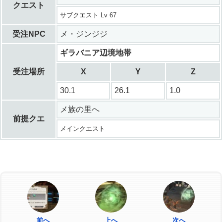
クエスト
サブクエスト Lv 67
受注NPC
メ・ジンジジ
ギラバニア辺境地帯
受注場所
X
Y
Z
30.1
26.1
1.0
メ族の里へ
前提クエ
メインクエスト
前へ
上へ
次へ