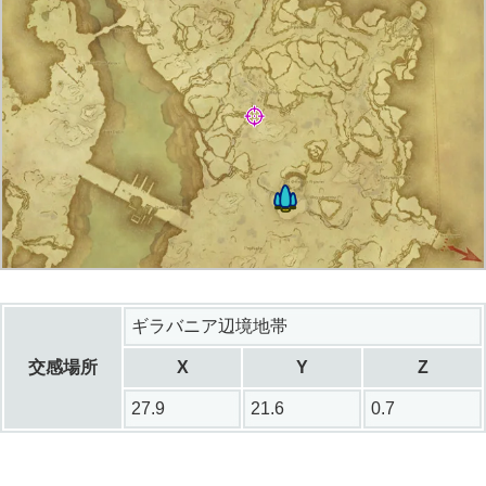
ギラバニア辺境地帯
交感場所
X
Y
Z
27.9
21.6
0.7