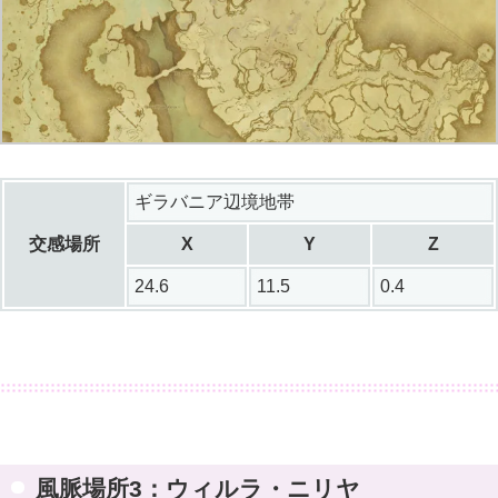
ギラバニア辺境地帯
交感場所
X
Y
Z
24.6
11.5
0.4
風脈場所3：ウィルラ・ニリヤ