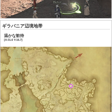
ギラバニア辺境地帯
温かな歓待
[X:31.6 Y:16.7]