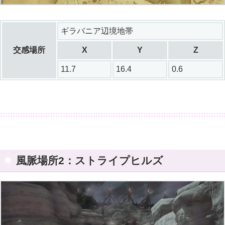
ギラバニア辺境地帯
交感場所
X
Y
Z
11.7
16.4
0.6
風脈場所2：ストライプヒルズ