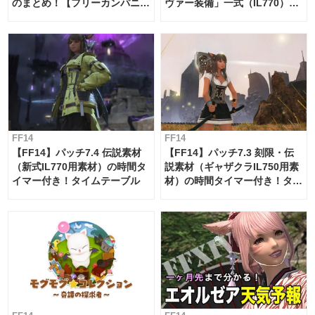
のまとめ！【フリーカンパニ
ヴァー装備」一式（IL770）の
ー・サブマリンボイジャー】
必要素材一覧
FF14
FF14
【FF14】パッチ7.4 伝説素材
【FF14】パッチ7.3 刻限・伝
（新式IL770用素材）の時間タ
説素材（ギャザクラIL750用素
イマー付き！タイムテーブル
材）の時間タイマー付き！タイ
ムテーブル