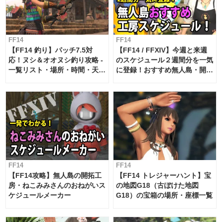
FF14
FF14
【FF14 釣り】パッチ7.5対
【FF14 / FFXIV】今週と来週
応！ヌシ＆オオヌシ釣り攻略 -
のスケジュール２週間分を一気
一覧リスト・場所・時間・天
に登録！おすすめ無人島・開拓
候・条件など まとめ
工房スケジュール【パッチ7.x
対応 / 毎週更新中】
FF14
FF14
【FF14攻略】無人島の開拓工
【FF14 トレジャーハント】宝
房・ねこみみさんのおねがいス
の地図G18（古ぼけた地図
ケジュールメーカー
G18）の宝箱の場所・座標一覧