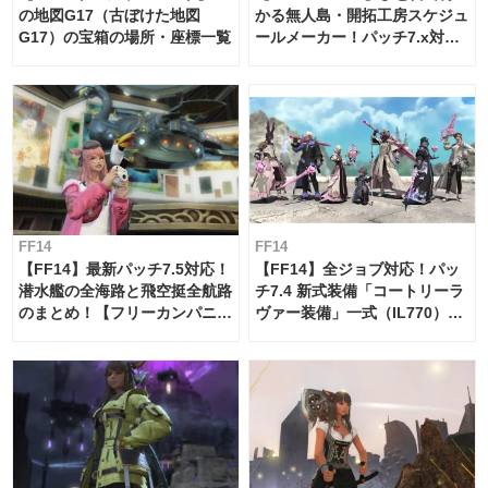
の地図G17（古ぼけた地図
かる無人島・開拓工房スケジュ
G17）の宝箱の場所・座標一覧
ールメーカー！パッチ7.x対応
【島産品・貿易ツール】
FF14
FF14
【FF14】最新パッチ7.5対応！
【FF14】全ジョブ対応！パッ
潜水艦の全海路と飛空挺全航路
チ7.4 新式装備「コートリーラ
のまとめ！【フリーカンパニ
ヴァー装備」一式（IL770）の
ー・サブマリンボイジャー】
必要素材一覧