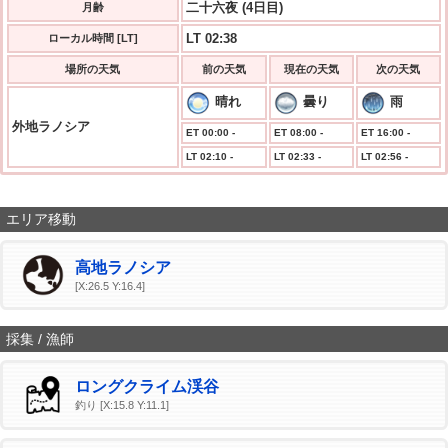
二十六夜 (4日目)
月齢
LT 02:38
ローカル時間 [LT]
場所の天気
前の天気
現在の天気
次の天気
晴れ
曇り
雨
外地ラノシア
ET 00:00 -
ET 08:00 -
ET 16:00 -
LT 02:10 -
LT 02:33 -
LT 02:56 -
エリア移動
高地ラノシア
[X:26.5 Y:16.4]
採集 / 漁師
ロングクライム渓谷
釣り [X:15.8 Y:11.1]