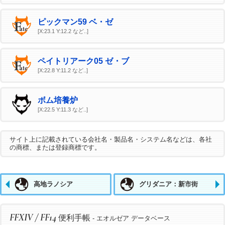
ピックマン59 ベ・ゼ
[X:23.1 Y:12.2 など..]
ペイトリアーク05 ゼ・ブ
[X:22.8 Y:11.2 など..]
ボム培養炉
[X:22.5 Y:11.3 など..]
サイト上に記載されている会社名・製品名・システム名などは、各社
の商標、または登録商標です。
高地ラノシア
グリダニア：新市街
FFXIV / FF14
便利手帳
- エオルゼア データベース