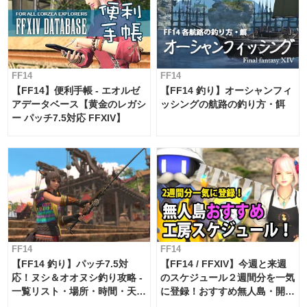
FF14
FF14
【FF14】便利手帳 - エオルゼ
【FF14 釣り】オーシャンフィ
アデータベース【黄金のレガシ
ッシングの航路の釣り方・餌
ー パッチ7.5対応 FFXIV】
FF14
FF14
【FF14 釣り】パッチ7.5対
【FF14 / FFXIV】今週と来週
応！ヌシ＆オオヌシ釣り攻略 -
のスケジュール２週間分を一気
一覧リスト・場所・時間・天
に登録！おすすめ無人島・開拓
候・条件など まとめ
工房スケジュール【パッチ7.x