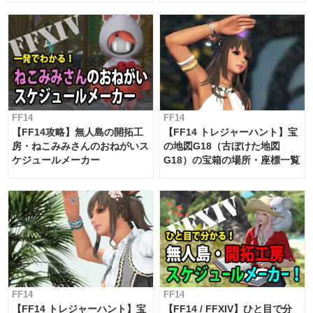
対応 / 毎週更新中】
FF14
FF14
【FF14攻略】無人島の開拓工
【FF14 トレジャーハント】宝
房・ねこみみさんのおねがいス
の地図G18（古ぼけた地図
ケジュールメーカー
G18）の宝箱の場所・座標一覧
FF14
FF14
【FF14 トレジャーハント】宝
【FF14 / FFXIV】ひと目で分