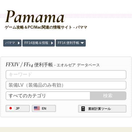
Pamama
ゲーム攻略＆PC/Mac関連の情報サイト - パママ
パママ
FF14攻略＆情報
FF14 便利手帳
FFXIV / FF14
便利手帳
- エオルゼア データベース
JP
EN
素材計算ツール