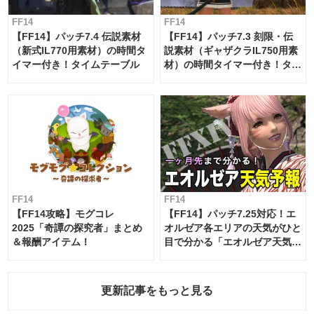
FF14
FF14
【FF14】パッチ7.4 伝説素材
【FF14】パッチ7.3 刻限・伝
（新式IL770用素材）の時間タ
説素材（ギャザクラIL750用素
イマー付き！タイムテーブル
材）の時間タイマー付き！タイ
ムテーブル
FF14
FF14
【FF14攻略】モグコレ
【FF14】パッチ7.25対応！エ
2025「奇譚の探究者」まとめ
オルゼア各エリアの天気がひと
＆報酬アイテム！
目で分かる「エオルゼア天気予
報」！
更新記事をもっと見る