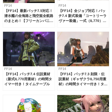
FF14
FF14
【FF14】最新パッチ7.5対応！
【FF14】全ジョブ対応！パッ
潜水艦の全海路と飛空挺全航路
チ7.4 新式装備「コートリーラ
のまとめ！【フリーカンパニ
ヴァー装備」一式（IL770）の
ー・サブマリンボイジャー】
必要素材一覧
FF14
FF14
【FF14】パッチ7.4 伝説素材
【FF14】パッチ7.3 刻限・伝
（新式IL770用素材）の時間タ
説素材（ギャザクラIL750用素
イマー付き！タイムテーブル
材）の時間タイマー付き！タイ
ムテーブル