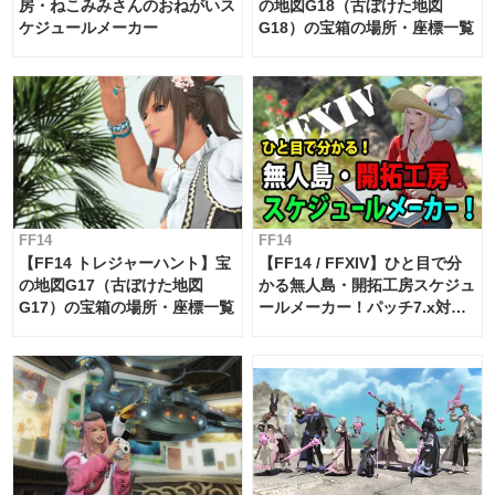
房・ねこみみさんのおねがいス
の地図G18（古ぼけた地図
ケジュールメーカー
G18）の宝箱の場所・座標一覧
FF14
FF14
【FF14 トレジャーハント】宝
【FF14 / FFXIV】ひと目で分
の地図G17（古ぼけた地図
かる無人島・開拓工房スケジュ
G17）の宝箱の場所・座標一覧
ールメーカー！パッチ7.x対応
【島産品・貿易ツール】