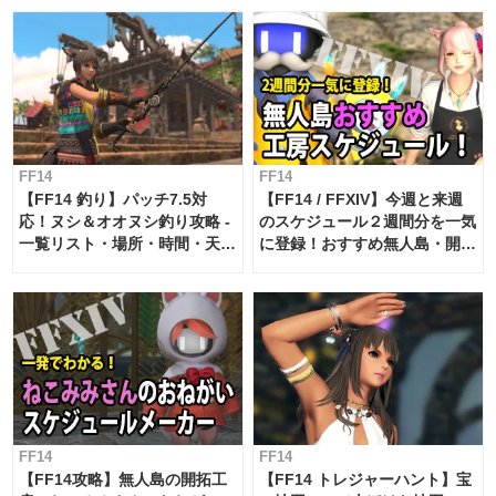
FF14
FF14
【FF14 釣り】パッチ7.5対
【FF14 / FFXIV】今週と来週
応！ヌシ＆オオヌシ釣り攻略 -
のスケジュール２週間分を一気
一覧リスト・場所・時間・天
に登録！おすすめ無人島・開拓
候・条件など まとめ
工房スケジュール【パッチ7.x
対応 / 毎週更新中】
FF14
FF14
【FF14攻略】無人島の開拓工
【FF14 トレジャーハント】宝