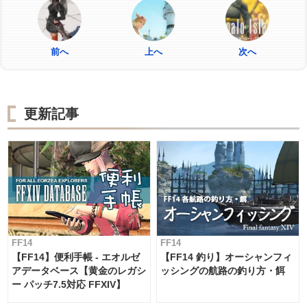
前へ
上へ
次へ
更新記事
FF14
FF14
【FF14】便利手帳 - エオルゼ
【FF14 釣り】オーシャンフィ
アデータベース【黄金のレガシ
ッシングの航路の釣り方・餌
ー パッチ7.5対応 FFXIV】