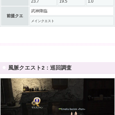
23.7
19.5
1.0
武神降臨
前提クエ
メインクエスト
風脈クエスト2：巡回調査