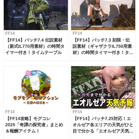
FF14
FF14
【FF14】パッチ7.4 伝説素材
【FF14】パッチ7.3 刻限・伝
（新式IL770用素材）の時間タ
説素材（ギャザクラIL750用素
イマー付き！タイムテーブル
材）の時間タイマー付き！タイ
ムテーブル
FF14
FF14
【FF14攻略】モグコレ
【FF14】パッチ7.25対応！エ
2025「奇譚の探究者」まとめ
オルゼア各エリアの天気がひと
＆報酬アイテム！
目で分かる「エオルゼア天気予
報」！