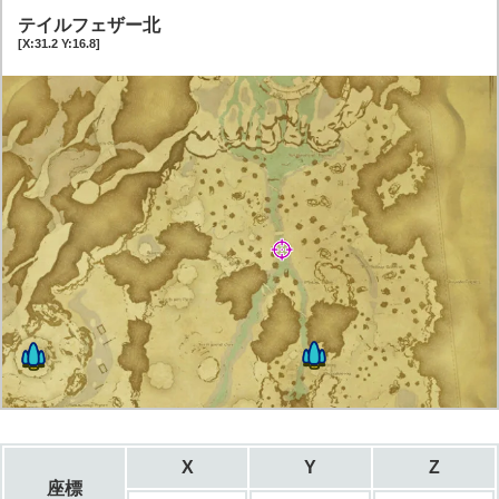
テイルフェザー北
[X:31.2 Y:16.8]
X
Y
Z
座標