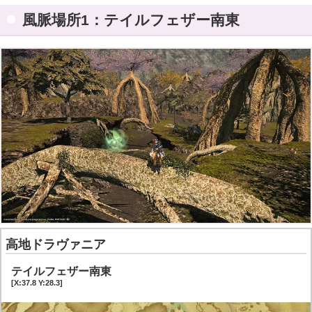
風脈クエスト5：ヒトを侮るなかれ
風脈場所1：テイルフェザー南東
高地ドラヴァニア
テイルフェザー南東
[X:37.8 Y:28.3]