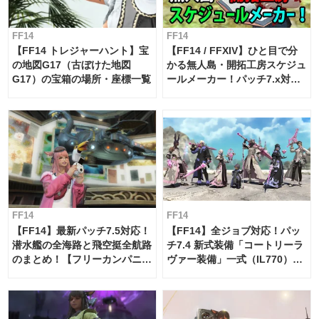
FF14
FF14
【FF14 トレジャーハント】宝
【FF14 / FFXIV】ひと目で分
の地図G17（古ぼけた地図
かる無人島・開拓工房スケジュ
G17）の宝箱の場所・座標一覧
ールメーカー！パッチ7.x対応
【島産品・貿易ツール】
FF14
FF14
【FF14】最新パッチ7.5対応！
【FF14】全ジョブ対応！パッ
潜水艦の全海路と飛空挺全航路
チ7.4 新式装備「コートリーラ
のまとめ！【フリーカンパニ
ヴァー装備」一式（IL770）の
ー・サブマリンボイジャー】
必要素材一覧