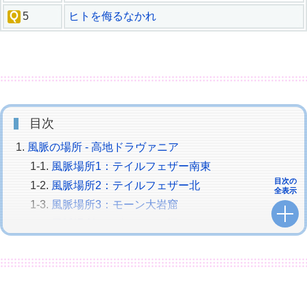
5
ヒトを侮るなかれ
目次
風脈の場所 - 高地ドラヴァニア
風脈場所1：テイルフェザー南東
目次の
風脈場所2：テイルフェザー北
全表示
風脈場所3：モーン大岩窟
風脈場所4：グナースの塚
風脈クエスト1：霊峰を越えて
風脈クエスト2：巡回調査
風脈クエスト3：盗むしかない
風脈クエスト4：やっかいな相手