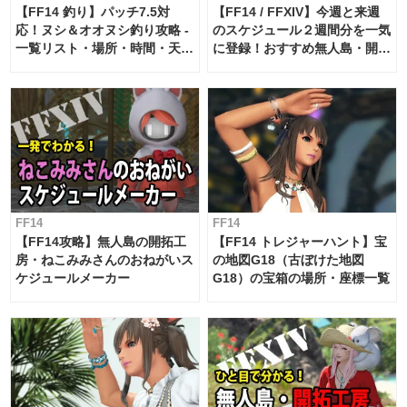
【FF14 釣り】パッチ7.5対
【FF14 / FFXIV】今週と来週
応！ヌシ＆オオヌシ釣り攻略 -
のスケジュール２週間分を一気
一覧リスト・場所・時間・天
に登録！おすすめ無人島・開拓
候・条件など まとめ
工房スケジュール【パッチ7.x
対応 / 毎週更新中】
FF14
FF14
【FF14攻略】無人島の開拓工
【FF14 トレジャーハント】宝
房・ねこみみさんのおねがいス
の地図G18（古ぼけた地図
ケジュールメーカー
G18）の宝箱の場所・座標一覧