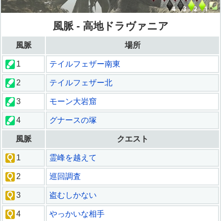
風脈 - 高地ドラヴァニア
風脈
場所
1
テイルフェザー南東
2
テイルフェザー北
3
モーン大岩窟
4
グナースの塚
風脈
クエスト
1
霊峰を越えて
2
巡回調査
3
盗むしかない
4
やっかいな相手