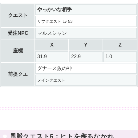
やっかいな相手
クエスト
サブクエスト Lv 53
受注NPC
マルスシャン
X
Y
Z
座標
31.9
22.9
1.0
グナース族の神
前提クエ
メインクエスト
風脈クエスト5：ヒトを侮るなかれ