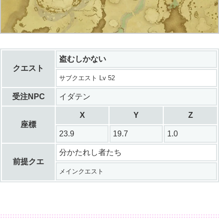
盗むしかない
クエスト
サブクエスト Lv 52
受注NPC
イダテン
X
Y
Z
座標
23.9
19.7
1.0
分かたれし者たち
前提クエ
メインクエスト