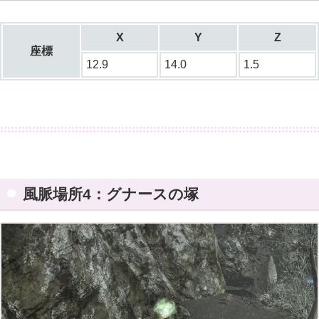
X
Y
Z
座標
12.9
14.0
1.5
風脈場所4：グナースの塚