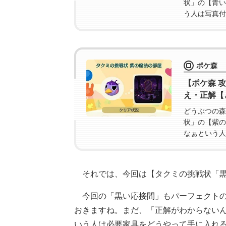
状」の【青い
う人は写真付
家具のクラフ
ポケ森
【ポケ森 
え・正解【
どうぶつの森
状」の【紫の
なぁという人
ね。使用家具
それでは、今回は【タクミの挑戦状「黒
今回の「黒い応接間」もパーフェクト
おきますね。まだ、「正解がわからない
いう人は必要家具をどうやって手に入れ