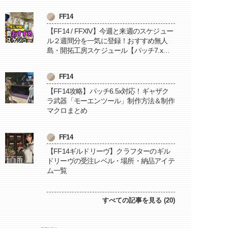
FF14
【FF14 / FFXIV】今週と来週のスケジュー
ル２週間分を一気に登録！おすすめ無人
島・開拓工房スケジュール【パッチ7.x対
応 / 毎週更新中】
FF14
【FF14攻略】パッチ6.5x対応！ギャザク
ラ武器「モーエンツール」制作方法＆制作
マクロまとめ
FF14
【FF14ギルドリーヴ】クラフターのギル
ドリーヴの受注レベル・場所・納品アイテ
ム一覧
すべての記事を見る (20)