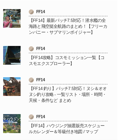
FF14
【FF14】最新パッチ7.5対応！潜水艦の全
海路と飛空挺全航路のまとめ！【フリーカ
ンパニー・サブマリンボイジャー】
FF14
【FF14攻略】コスモミッション一覧【コ
スモエクスプローラー】
FF14
【FF14 釣り】パッチ7.5対応！ヌシ＆オオ
ヌシ釣り攻略 - 一覧リスト・場所・時間・
天候・条件など まとめ
FF14
【FF14】ハウジング抽選販売スケジュー
ルカレンダー＆等級付き地図 / マップ