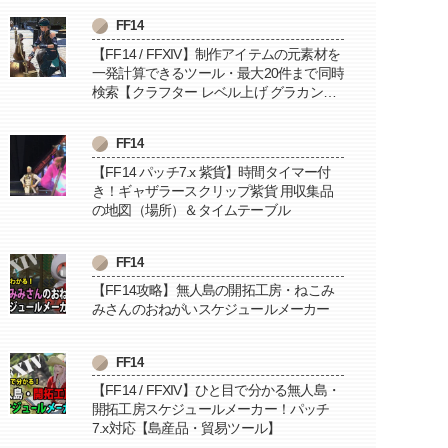
FF14
【FF14 / FFXIV】制作アイテムの元素材を
一発計算できるツール・最大20件まで同時
検索【クラフター レベル上げ グラカン納
品に便利】
FF14
【FF14 パッチ7.x 紫貨】時間タイマー付
き！ギャザラースクリップ紫貨 用収集品
の地図（場所）＆タイムテーブル
FF14
【FF14攻略】無人島の開拓工房・ねこみ
みさんのおねがいスケジュールメーカー
FF14
【FF14 / FFXIV】ひと目で分かる無人島・
開拓工房スケジュールメーカー！パッチ
7.x対応【島産品・貿易ツール】