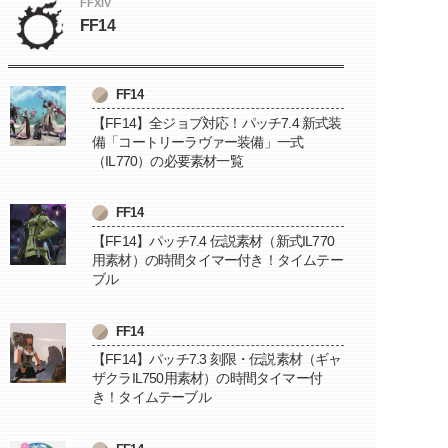
FFXIV
FF14
FF14
【FF14】全ジョブ対応！パッチ7.4 新式装
備「コートリーラヴァー装備」一式
（IL770）の必要素材一覧
FF14
【FF14】パッチ7.4 伝説素材（新式IL770
用素材）の時間タイマー付き！タイムテー
ブル
FF14
【FF14】パッチ7.3 刻限・伝説素材（ギャ
ザクラIL750用素材）の時間タイマー付
き！タイムテーブル