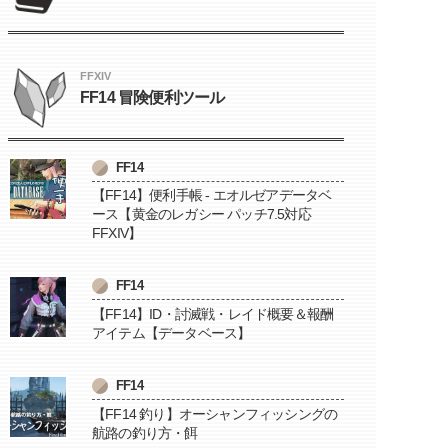
FFXIV
FF14 冒険便利ツール
FF14
【FF14】便利手帳 - エオルゼアデータベ
ース【黄金のレガシー パッチ7.5対応
FFXIV】
FF14
【FF14】ID・討滅戦・レイド概要＆報酬
アイテム【データベース】
FF14
【FF14 釣り】オーシャンフィッシングの
航路の釣り方・餌