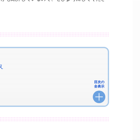
え
目次の
全表示