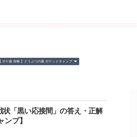
【 ポケ森 攻略 】どうぶつの森 ポケットキャンプ
戦状「黒い応接間」の答え・正解
ャンプ】