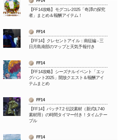
FF14
【FF14攻略】モグコレ2025「奇譚の探究
者」まとめ＆報酬アイテム！
FF14
【FF14】クレセントアイル：南征編 - 三
日月島南部のマップと天気予報付き
FF14
【FF14攻略】シーズナルイベント「エッ
グハント2025」開放クエスト＆報酬アイ
テムまとめ
FF14
【FF14】パッチ7.2 伝説素材（新式IL740
素材用）の時間タイマー付き！タイムテー
ブル
FF14