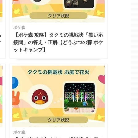
ポケ森
温
【ポケ森 攻略】タクミの挑戦状「黒い応
ケ
接間」の答え・正解【どうぶつの森 ポケ
ットキャンプ】
ポケ森