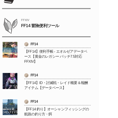
FFXIV
FF14 冒険便利ツール
FF14
【FF14】便利手帳 - エオルゼアデータベ
ース【黄金のレガシー パッチ7.5対応
FFXIV】
FF14
【FF14】ID・討滅戦・レイド概要＆報酬
アイテム【データベース】
FF14
【FF14 釣り】オーシャンフィッシングの
航路の釣り方・餌