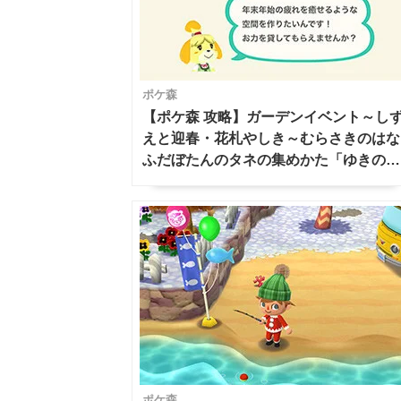
ポケ森
【ポケ森 攻略】ガーデンイベント～し
えと迎春・花札やしき～むらさきのはな
ふだぼたんのタネの集めかた「ゆきのス
ノードーム」もたくさんもらえるよ【ど
うぶつの森 アプリ ポケットキャンプ】
ポケ森