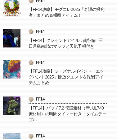
FF14
【FF14攻略】モグコレ2025「奇譚の探究
者」まとめ＆報酬アイテム！
FF14
【FF14】クレセントアイル：南征編 - 三
日月島南部のマップと天気予報付き
FF14
【FF14攻略】シーズナルイベント「エッ
グハント2025」開放クエスト＆報酬アイ
テムまとめ
FF14
【FF14】パッチ7.2 伝説素材（新式IL740
素材用）の時間タイマー付き！タイムテー
ブル
FF14