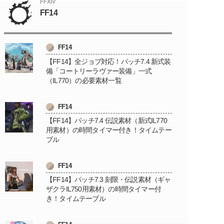
FFXIV
FF14
FF14
【FF14】全ジョブ対応！パッチ7.4 新式装
備「コートリーラヴァー装備」一式
（IL770）の必要素材一覧
FF14
【FF14】パッチ7.4 伝説素材（新式IL770
用素材）の時間タイマー付き！タイムテー
ブル
FF14
【FF14】パッチ7.3 刻限・伝説素材（ギャ
ザクラIL750用素材）の時間タイマー付
き！タイムテーブル