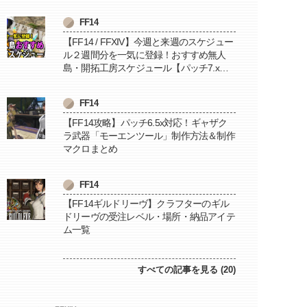
FF14
【FF14 / FFXIV】今週と来週のスケジュー
ル２週間分を一気に登録！おすすめ無人
島・開拓工房スケジュール【パッチ7.x対
応 / 毎週更新中】
FF14
【FF14攻略】パッチ6.5x対応！ギャザク
ラ武器「モーエンツール」制作方法＆制作
マクロまとめ
FF14
【FF14ギルドリーヴ】クラフターのギル
ドリーヴの受注レベル・場所・納品アイテ
ム一覧
すべての記事を見る (20)