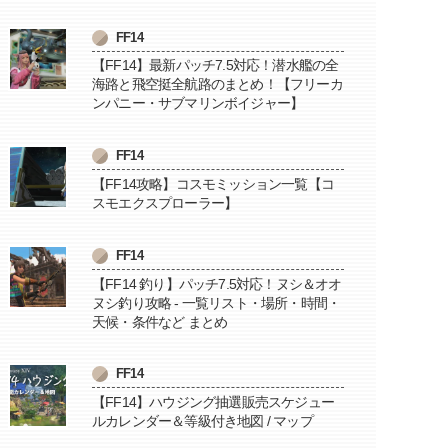
FF14
【FF14】最新パッチ7.5対応！潜水艦の全
海路と飛空挺全航路のまとめ！【フリーカ
ンパニー・サブマリンボイジャー】
FF14
【FF14攻略】コスモミッション一覧【コ
スモエクスプローラー】
FF14
【FF14 釣り】パッチ7.5対応！ヌシ＆オオ
ヌシ釣り攻略 - 一覧リスト・場所・時間・
天候・条件など まとめ
FF14
【FF14】ハウジング抽選販売スケジュー
ルカレンダー＆等級付き地図 / マップ