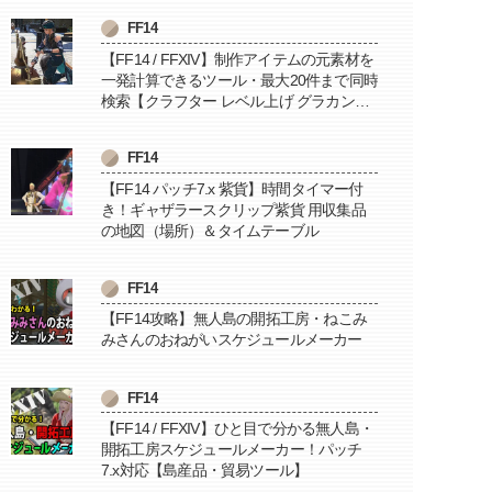
FF14
【FF14 / FFXIV】制作アイテムの元素材を
一発計算できるツール・最大20件まで同時
検索【クラフター レベル上げ グラカン納
品に便利】
FF14
【FF14 パッチ7.x 紫貨】時間タイマー付
き！ギャザラースクリップ紫貨 用収集品
の地図（場所）＆タイムテーブル
FF14
【FF14攻略】無人島の開拓工房・ねこみ
みさんのおねがいスケジュールメーカー
FF14
【FF14 / FFXIV】ひと目で分かる無人島・
開拓工房スケジュールメーカー！パッチ
7.x対応【島産品・貿易ツール】