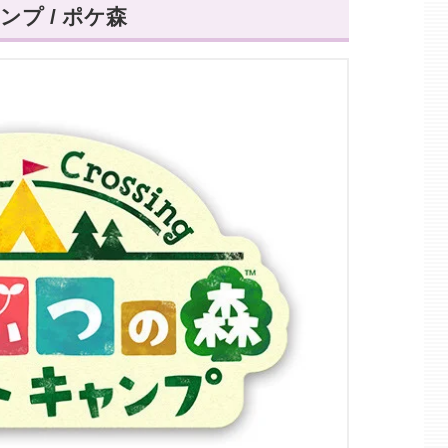
プ / ポケ森