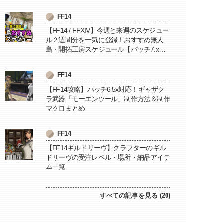
FF14
【FF14 / FFXIV】今週と来週のスケジュー
ル２週間分を一気に登録！おすすめ無人
島・開拓工房スケジュール【パッチ7.x対
応 / 毎週更新中】
FF14
【FF14攻略】パッチ6.5x対応！ギャザク
ラ武器「モーエンツール」制作方法＆制作
マクロまとめ
FF14
【FF14ギルドリーヴ】クラフターのギル
ドリーヴの受注レベル・場所・納品アイテ
ム一覧
すべての記事を見る (20)