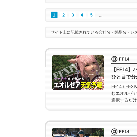
...
1
2
3
4
5
サイト上に記載されている会社名・製品名・シ
FF14
【FF14】
ひと目で分
FF14 / 
むエオルゼア
選択するだけ
す。
FF14