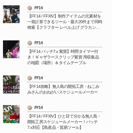
FF14
【FF14 / FFXIV】制作アイテムの元素材を
一発計算できるツール・最大20件まで同時
検索【クラフター レベル上げ グラカン納
品に便利】
FF14
【FF14 パッチ7.x 紫貨】時間タイマー付
き！ギャザラースクリップ紫貨 用収集品
の地図（場所）＆タイムテーブル
FF14
【FF14攻略】無人島の開拓工房・ねこみ
みさんのおねがいスケジュールメーカー
FF14
【FF14 / FFXIV】ひと目で分かる無人島・
開拓工房スケジュールメーカー！パッチ
7.x対応【島産品・貿易ツール】