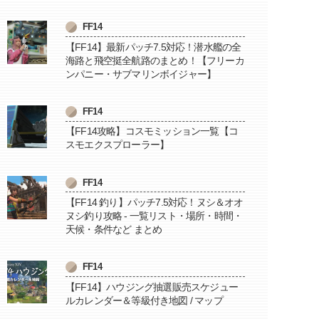
FF14
【FF14】最新パッチ7.5対応！潜水艦の全
海路と飛空挺全航路のまとめ！【フリーカ
ンパニー・サブマリンボイジャー】
FF14
【FF14攻略】コスモミッション一覧【コ
スモエクスプローラー】
FF14
【FF14 釣り】パッチ7.5対応！ヌシ＆オオ
ヌシ釣り攻略 - 一覧リスト・場所・時間・
天候・条件など まとめ
FF14
【FF14】ハウジング抽選販売スケジュー
ルカレンダー＆等級付き地図 / マップ