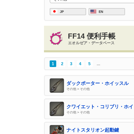
JP
EN
FF14 便利手帳
エオルゼア・データベース
...
1
2
3
4
5
ダックポーター・ホイッスル
その他 > その他
クワイエット・コリブリ・ホイ
その他 > その他
ナイトスタリオン起動鍵