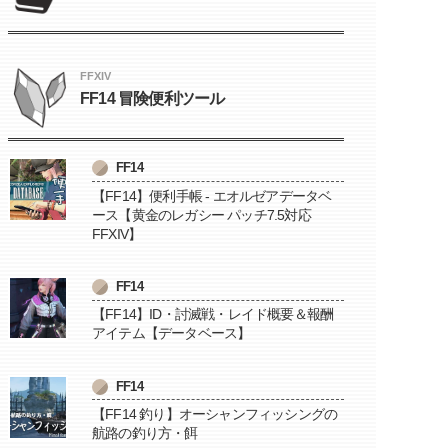
FFXIV
FF14 冒険便利ツール
FF14
【FF14】便利手帳 - エオルゼアデータベ
ース【黄金のレガシー パッチ7.5対応
FFXIV】
FF14
【FF14】ID・討滅戦・レイド概要＆報酬
アイテム【データベース】
FF14
【FF14 釣り】オーシャンフィッシングの
航路の釣り方・餌