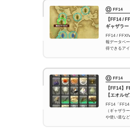
FF14
【FF14 /
ギャザラー
FF14 / 
報データベー
得できるアイ
ザラー採集の
FF14
【FF14】
【エオルゼア
FF14「F
（ギャザラー
や使い道など
た。