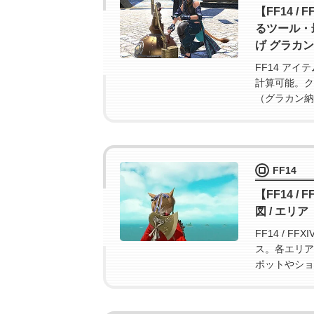
【FF14 
るツール・
げ グラカ
FF14 ア
計算可能。ク
（グラカン納
FF14
【FF14 /
図 / エリ
FF14 / 
ス。各エリア
ポットやショ
ァンタジー1