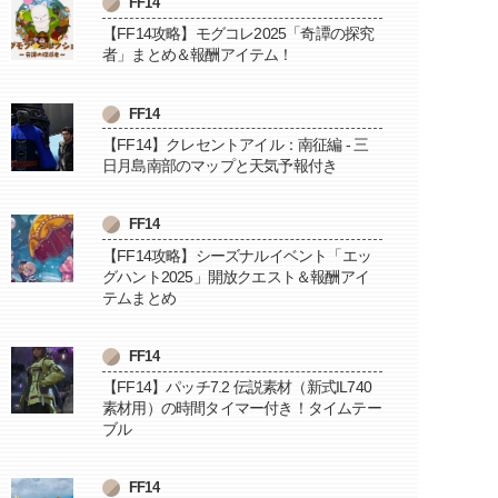
FF14
【FF14攻略】モグコレ2025「奇譚の探究
者」まとめ＆報酬アイテム！
FF14
【FF14】クレセントアイル：南征編 - 三
日月島南部のマップと天気予報付き
FF14
【FF14攻略】シーズナルイベント「エッ
グハント2025」開放クエスト＆報酬アイ
テムまとめ
FF14
【FF14】パッチ7.2 伝説素材（新式IL740
素材用）の時間タイマー付き！タイムテー
ブル
FF14