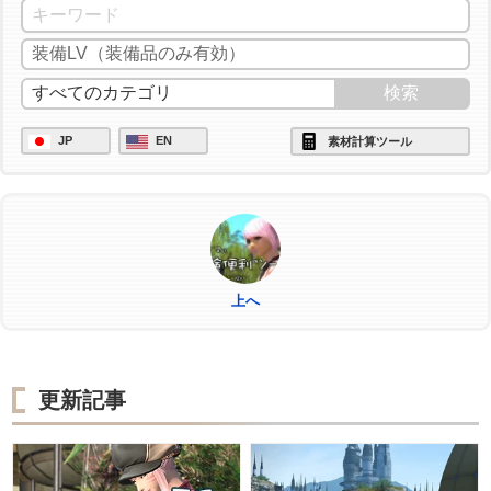
/ac "中級加工" <wait.3>
/ac "上級加工" <wait.3>
/ac "イノベーション" <wait.2>
/ac "加工" <wait.3>
JP
EN
素材計算ツール
/ac "中級加工" <wait.3>
/ac "上級加工" <wait.3>
/ac "匠の神業" <wait.3>
/ac "パーフェクトメンド" <wait.3>
/ac "イノベーション" <wait.2>
上へ
/ac "加工" <wait.3>
/ac "中級加工" <wait.3>
/ac "グレートストライド" <wait.2>
更新記事
/ac "ビエルゴの祝福" <wait.3>
/ac "ヴェネレーション" <wait.2>
/ac "模範作業" <wait.3>