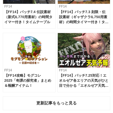
FF14
FF14
【FF14】パッチ7.4 伝説素材
【FF14】パッチ7.3 刻限・伝
（新式IL770用素材）の時間タ
説素材（ギャザクラIL750用素
イマー付き！タイムテーブル
材）の時間タイマー付き！タイ
ムテーブル
FF14
FF14
【FF14攻略】モグコレ
【FF14】パッチ7.25対応！エ
2025「奇譚の探究者」まとめ
オルゼア各エリアの天気がひと
＆報酬アイテム！
目で分かる「エオルゼア天気予
報」！
更新記事をもっと見る