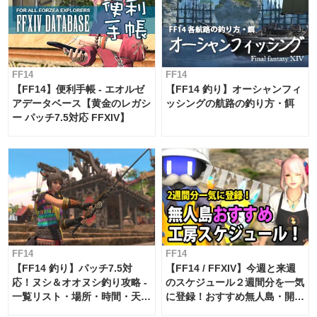
/ac "模範作業" <wait.3>
/ac "模範作業" <wait.3>
/ac "模範作業" <wait.3>
FF14
FF14
【FF14】便利手帳 - エオルゼ
【FF14 釣り】オーシャンフィ
アデータベース【黄金のレガシ
ッシングの航路の釣り方・餌
ー パッチ7.5対応 FFXIV】
FF14
FF14
【FF14 釣り】パッチ7.5対
【FF14 / FFXIV】今週と来週
応！ヌシ＆オオヌシ釣り攻略 -
のスケジュール２週間分を一気
一覧リスト・場所・時間・天
に登録！おすすめ無人島・開拓
候・条件など まとめ
工房スケジュール【パッチ7.x