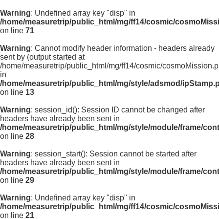
Warning
: Undefined array key "disp" in
/home/measuretrip/public_html/mg/ff14/cosmic/cosmoMiss
on line
71
Warning
: Cannot modify header information - headers already
sent by (output started at
/home/measuretrip/public_html/mg/ff14/cosmic/cosmoMission.p
in
/home/measuretrip/public_html/mg/style/adsmod/ipStamp.
on line
13
Warning
: session_id(): Session ID cannot be changed after
headers have already been sent in
/home/measuretrip/public_html/mg/style/module/frame/con
on line
28
Warning
: session_start(): Session cannot be started after
headers have already been sent in
/home/measuretrip/public_html/mg/style/module/frame/con
on line
29
Warning
: Undefined array key "disp" in
/home/measuretrip/public_html/mg/ff14/cosmic/cosmoMiss
on line
21