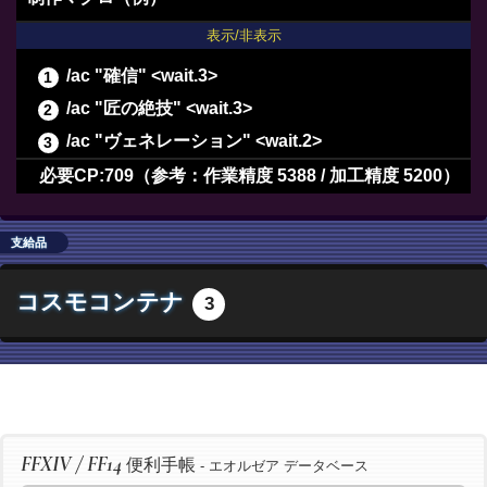
表示/非表示
/ac "確信" <wait.3>
/ac "匠の絶技" <wait.3>
/ac "ヴェネレーション" <wait.2>
/ac "下地作業" <wait.3>
必要CP:709（参考：作業精度 5388 / 加工精度 5200）
/ac "模範作業" <wait.3>
/ac "イノベーション" <wait.2>
支給品
/ac "精密作業" <wait.3>
コスモコンテナ
3
/ac "加工" <wait.3>
/ac "中級加工" <wait.3>
/ac "上級加工" <wait.3>
/ac "パーフェクトメンド" <wait.3>
/ac "イノベーション" <wait.2>
FFXIV / FF14
便利手帳
/ac "加工" <wait.3>
- エオルゼア データベース