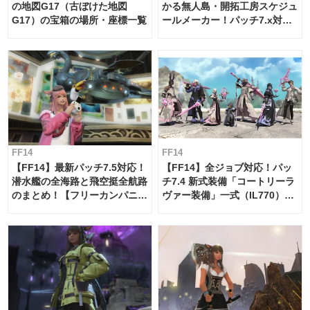
の地図G17（古ぼけた地図
かる無人島・開拓工房スケジュ
G17）の宝箱の場所・座標一覧
ールメーカー！パッチ7.x対応
【島産品・貿易ツール】
FF14
FF14
【FF14】最新パッチ7.5対応！
【FF14】全ジョブ対応！パッ
潜水艦の全海路と飛空挺全航路
チ7.4 新式装備「コートリーラ
のまとめ！【フリーカンパニ
ヴァー装備」一式（IL770）の
ー・サブマリンボイジャー】
必要素材一覧