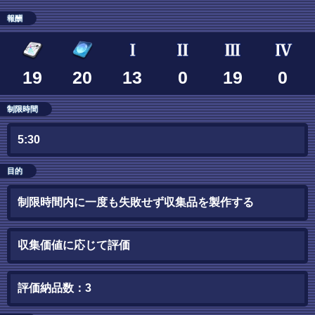
報酬
19
20
13
0
19
0
制限時間
5:30
目的
制限時間内に一度も失敗せず収集品を製作する
収集価値に応じて評価
評価納品数：3