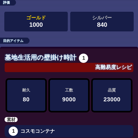
評価
ゴールド
シルバー
1000
840
目的アイテム
基地生活用の壁掛け時計
1
高難易度レシピ
耐久
工数
品質
80
9000
23000
素材
1
コスモコンテナ