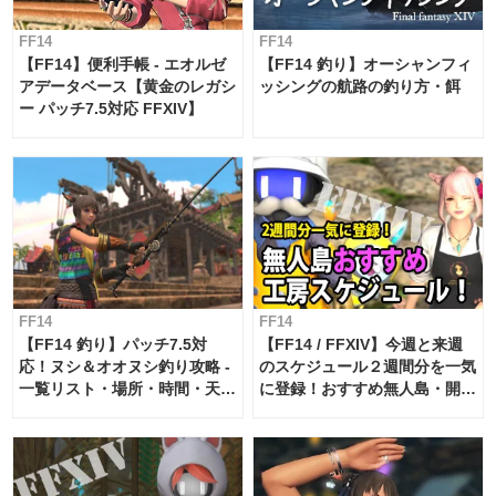
FF14
FF14
【FF14】便利手帳 - エオルゼ
【FF14 釣り】オーシャンフィ
アデータベース【黄金のレガシ
ッシングの航路の釣り方・餌
ー パッチ7.5対応 FFXIV】
FF14
FF14
【FF14 釣り】パッチ7.5対
【FF14 / FFXIV】今週と来週
応！ヌシ＆オオヌシ釣り攻略 -
のスケジュール２週間分を一気
一覧リスト・場所・時間・天
に登録！おすすめ無人島・開拓
候・条件など まとめ
工房スケジュール【パッチ7.x
対応 / 毎週更新中】