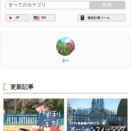
/ac "中級加工" <wait.3>
/ac "グレートストライド" <wait.2>
JP
EN
素材計算ツール
/ac "ビエルゴの祝福" <wait.3>
/ac "ヴェネレーション" <wait.2>
/ac "模範作業" <wait.3>
/ac "模範作業" <wait.3>
上へ
/ac "模範作業" <wait.3>
/ac "作業" <wait.3>
/ac "作業" <wait.3>
更新記事