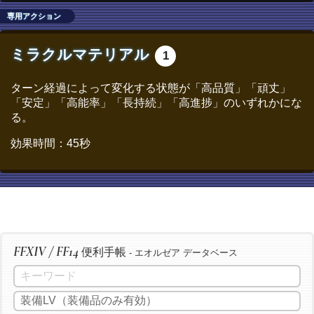
専用アクション
/ac "上級加工" <wait.3>
/ac "匠の絶技" <wait.3>
ミラクルマテリアル
1
/ac "パーフェクトメンド" <wait.3>
/ac "ヴェネレーション" <wait.2>
ターン経過によって変化する状態が「高品質」「頑丈」
「安定」「高能率」「長持続」「高進捗」のいずれかにな
/ac "下地作業" <wait.3>
る。
/ac "下地作業" <wait.3>
効果時間：45秒
/ac "下地作業" <wait.3>
/ac "倹約作業" <wait.3>
/ac "イノベーション" <wait.2>
/ac "加工" <wait.3>
/ac "中級加工" <wait.3>
FFXIV / FF14
/ac "上級加工" <wait.3>
便利手帳
- エオルゼア データベース
/ac "パーフェクトメンド" <wait.3>
/ac "イノベーション" <wait.2>
/ac "加工" <wait.3>