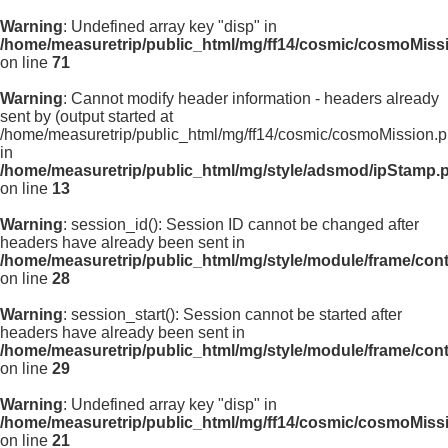
Warning
: Undefined array key "disp" in
/home/measuretrip/public_html/mg/ff14/cosmic/cosmoMiss
on line
71
Warning
: Cannot modify header information - headers already
sent by (output started at
/home/measuretrip/public_html/mg/ff14/cosmic/cosmoMission.p
in
/home/measuretrip/public_html/mg/style/adsmod/ipStamp.
on line
13
Warning
: session_id(): Session ID cannot be changed after
headers have already been sent in
/home/measuretrip/public_html/mg/style/module/frame/con
on line
28
Warning
: session_start(): Session cannot be started after
headers have already been sent in
/home/measuretrip/public_html/mg/style/module/frame/con
on line
29
Warning
: Undefined array key "disp" in
/home/measuretrip/public_html/mg/ff14/cosmic/cosmoMiss
on line
21