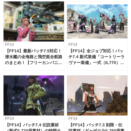
FF14
FF14
【FF14】最新パッチ7.5対応！
【FF14】全ジョブ対応！パッ
潜水艦の全海路と飛空挺全航路
チ7.4 新式装備「コートリーラ
のまとめ！【フリーカンパニ
ヴァー装備」一式（IL770）の
ー・サブマリンボイジャー】
必要素材一覧
FF14
FF14
【FF14】パッチ7.4 伝説素材
【FF14】パッチ7.3 刻限・伝
（新式IL770用素材）の時間タ
説素材（ギャザクラIL750用素