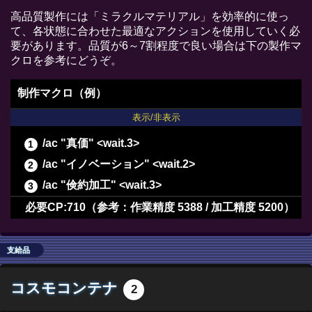
高品質製作には「ミラクルマテリアル」を効率的に使っ
て、各状態に合わせた最適なアクションを使用していく必
要があります。品質が6～7割程度で良い場合は下の製作マ
クロを参考にどうぞ。
制作マクロ（例）
表示/非表示
/ac "真価" <wait.3>
/ac "イノベーション" <wait.2>
/ac "倹約加工" <wait.3>
/ac "加工" <wait.3>
必要CP:710（参考：作業精度 5388 / 加工精度 5200）
/ac "中級加工" <wait.3>
/ac "上級加工" <wait.3>
支給品
/ac "イノベーション" <wait.2>
コスモコンテナ
2
/ac "加工" <wait.3>
/ac "中級加工" <wait.3>