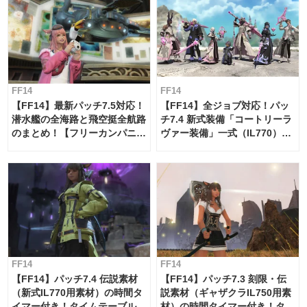
FF14
FF14
【FF14】最新パッチ7.5対応！
【FF14】全ジョブ対応！パッ
潜水艦の全海路と飛空挺全航路
チ7.4 新式装備「コートリーラ
のまとめ！【フリーカンパニ
ヴァー装備」一式（IL770）の
ー・サブマリンボイジャー】
必要素材一覧
FF14
FF14
【FF14】パッチ7.4 伝説素材
【FF14】パッチ7.3 刻限・伝
（新式IL770用素材）の時間タ
説素材（ギャザクラIL750用素
イマー付き！タイムテーブル
材）の時間タイマー付き！タイ