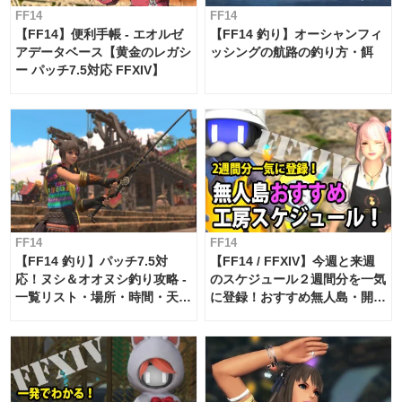
FF14
FF14
【FF14】便利手帳 - エオルゼ
【FF14 釣り】オーシャンフィ
アデータベース【黄金のレガシ
ッシングの航路の釣り方・餌
ー パッチ7.5対応 FFXIV】
FF14
FF14
【FF14 釣り】パッチ7.5対
【FF14 / FFXIV】今週と来週
応！ヌシ＆オオヌシ釣り攻略 -
のスケジュール２週間分を一気
一覧リスト・場所・時間・天
に登録！おすすめ無人島・開拓
候・条件など まとめ
工房スケジュール【パッチ7.x
対応 / 毎週更新中】