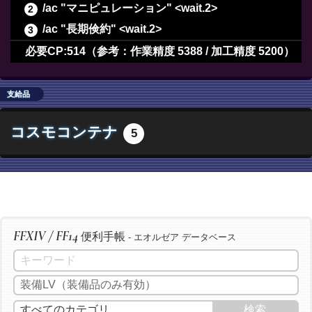
/ac "マニピュレーション" <wait.2>
/ac "長期倹約" <wait.2>
/ac "ヴェネレーション" <wait.2>
必要CP:514（参考：作業精度 5388 / 加工精度 5200）
/ac "下地作業" <wait.3>
/ac "下地作業" <wait.3>
支給品
/ac "下地作業" <wait.3>
コスモコンテナ
5
/ac "下地作業" <wait.3>
/ac "精密作業" <wait.3>
/ac "精密作業" <wait.3>
/ac "精密作業" <wait.3>
/ac "倹約" <wait.3>
FFXIV / FF14
便利手帳
/ac "ヴェネレーション" <wait.2>
- エオルゼア データベース
/ac "下地作業" <wait.3>
/ac "下地作業" <wait.3>
/ac "下地作業" <wait.3>