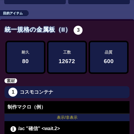
目的アイテム
統一規格の金属板（II）
3
耐久
工数
品質
80
12672
600
素材
1
コスモコンテナ
制作マクロ（例）
表示/非表示
/ac "確信" <wait.2>