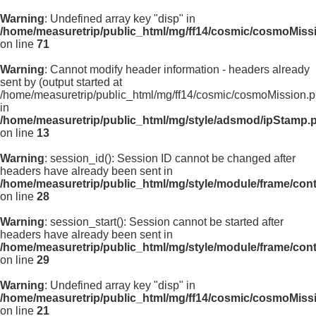
Warning
: Undefined array key "disp" in
/home/measuretrip/public_html/mg/ff14/cosmic/cosmoMiss
on line
71
Warning
: Cannot modify header information - headers already
sent by (output started at
/home/measuretrip/public_html/mg/ff14/cosmic/cosmoMission.p
in
/home/measuretrip/public_html/mg/style/adsmod/ipStamp.
on line
13
Warning
: session_id(): Session ID cannot be changed after
headers have already been sent in
/home/measuretrip/public_html/mg/style/module/frame/con
on line
28
Warning
: session_start(): Session cannot be started after
headers have already been sent in
/home/measuretrip/public_html/mg/style/module/frame/con
on line
29
Warning
: Undefined array key "disp" in
/home/measuretrip/public_html/mg/ff14/cosmic/cosmoMiss
on line
21