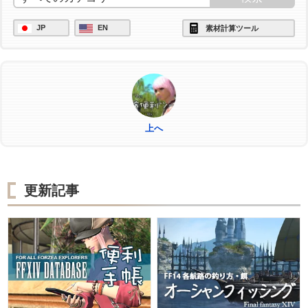
JP
EN
素材計算ツール
上へ
更新記事