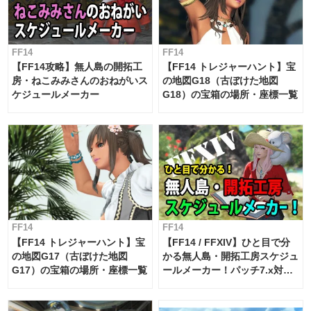
FF14
FF14
【FF14攻略】無人島の開拓工
【FF14 トレジャーハント】宝
房・ねこみみさんのおねがいス
の地図G18（古ぼけた地図
ケジュールメーカー
G18）の宝箱の場所・座標一覧
FF14
FF14
【FF14 トレジャーハント】宝
【FF14 / FFXIV】ひと目で分
の地図G17（古ぼけた地図
かる無人島・開拓工房スケジュ
G17）の宝箱の場所・座標一覧
ールメーカー！パッチ7.x対応
【島産品・貿易ツール】