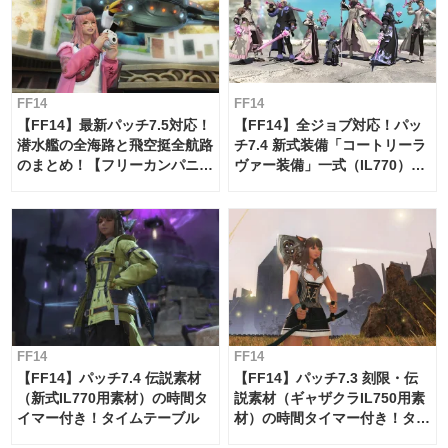
FF14
FF14
【FF14】最新パッチ7.5対応！
【FF14】全ジョブ対応！パッ
潜水艦の全海路と飛空挺全航路
チ7.4 新式装備「コートリーラ
のまとめ！【フリーカンパニ
ヴァー装備」一式（IL770）の
ー・サブマリンボイジャー】
必要素材一覧
FF14
FF14
【FF14】パッチ7.4 伝説素材
【FF14】パッチ7.3 刻限・伝
（新式IL770用素材）の時間タ
説素材（ギャザクラIL750用素
イマー付き！タイムテーブル
材）の時間タイマー付き！タイ
ムテーブル