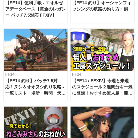
【FF14】便利手帳 - エオルゼ
【FF14 釣り】オーシャンフィ
アデータベース【黄金のレガシ
ッシングの航路の釣り方・餌
ー パッチ7.5対応 FFXIV】
FF14
FF14
【FF14 釣り】パッチ7.5対
【FF14 / FFXIV】今週と来週
応！ヌシ＆オオヌシ釣り攻略 -
のスケジュール２週間分を一気
一覧リスト・場所・時間・天
に登録！おすすめ無人島・開拓
候・条件など まとめ
工房スケジュール【パッチ7.x
対応 / 毎週更新中】