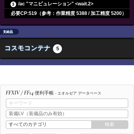
/ac "マニピュレーション" <wait.2>
/ac "長期倹約" <wait.2>
必要CP:519（参考：作業精度 5388 / 加工精度 5200）
/ac "最終確認" <wait.2>
/ac "下地作業" <wait.3>
支給品
/ac "精密作業" <wait.3>
コスモコンテナ
5
/ac "イノベーション" <wait.2>
/ac "加工" <wait.3>
/ac "洗練加工" <wait.3>
/ac "加工" <wait.3>
/ac "洗練加工" <wait.3>
FFXIV / FF14
便利手帳
/ac "加工" <wait.3>
- エオルゼア データベース
/ac "洗練加工" <wait.3>
/ac "イノベーション" <wait.2>
/ac "匠の神業" <wait.3>
/ac "グレートストライド" <wait.2>