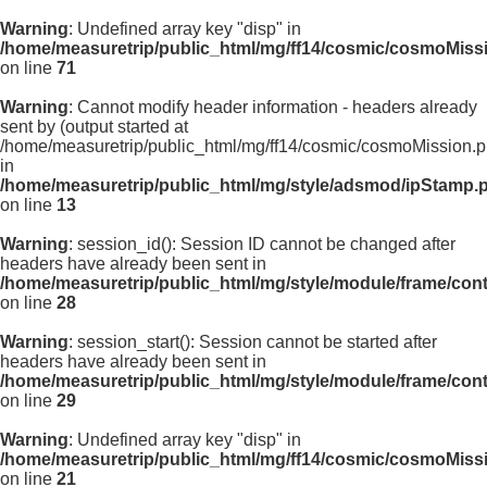
Warning
: Undefined array key "disp" in
/home/measuretrip/public_html/mg/ff14/cosmic/cosmoMiss
on line
71
Warning
: Cannot modify header information - headers already
sent by (output started at
/home/measuretrip/public_html/mg/ff14/cosmic/cosmoMission.p
in
/home/measuretrip/public_html/mg/style/adsmod/ipStamp.
on line
13
Warning
: session_id(): Session ID cannot be changed after
headers have already been sent in
/home/measuretrip/public_html/mg/style/module/frame/con
on line
28
Warning
: session_start(): Session cannot be started after
headers have already been sent in
/home/measuretrip/public_html/mg/style/module/frame/con
on line
29
Warning
: Undefined array key "disp" in
/home/measuretrip/public_html/mg/ff14/cosmic/cosmoMiss
on line
21