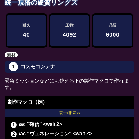
統一規格の硬質リングズ
/ac "下地作業" <wait.3>
/ac "精密作業" <wait.3>
/ac "精密作業" <wait.3>
耐久
工数
品質
/ac "イノベーション" <wait.2>
40
4092
6000
/ac "下地加工" <wait.3>
/ac "マニピュレーション" <wait.2>
素材
/ac "匠の絶技" <wait.3>
1
コスモコンテナ
/ac "下地加工" <wait.3>
/ac "イノベーション" <wait.2>
緊急ミッションなどにも使える下の製作マクロで作れま
/ac "ヴェネレーション" <wait.2>
す。
/ac "精密作業" <wait.3>
制作マクロ（例）
/ac "グレートストライド" <wait.2>
表示/非表示
/ac "ビエルゴの祝福" <wait.3>
/ac "下地作業" <wait.3>
/ac "確信" <wait.2>
/ac "ヴェネレーション" <wait.2>