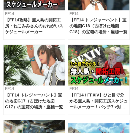
FF14
FF14
【FF14攻略】無人島の開拓工
【FF14 トレジャーハント】宝
房・ねこみみさんのおねがいス
の地図G18（古ぼけた地図
ケジュールメーカー
G18）の宝箱の場所・座標一覧
FF14
FF14
【FF14 トレジャーハント】宝
【FF14 / FFXIV】ひと目で分
の地図G17（古ぼけた地図
かる無人島・開拓工房スケジュ
G17）の宝箱の場所・座標一覧
ールメーカー！パッチ7.x対応
【島産品・貿易ツール】