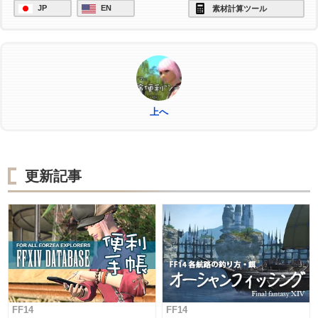
JP
EN
素材計算ツール
/ac "ビエルゴの祝福" <wait.3>
/ac "作業" <wait.3>
上へ
更新記事
FF14
FF14