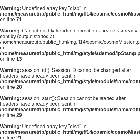
Warning
: Undefined array key "disp" in
/home/measuretrip/public_html/mg/ff14/cosmic/cosmoMiss
on line
71
Warning
: Cannot modify header information - headers already
sent by (output started at
/home/measuretrip/public_html/mg/ff14/cosmic/cosmoMission.p
in
/home/measuretrip/public_html/mg/style/adsmod/ipStamp.
on line
13
Warning
: session_id(): Session ID cannot be changed after
headers have already been sent in
/home/measuretrip/public_html/mg/style/module/frame/con
on line
28
Warning
: session_start(): Session cannot be started after
headers have already been sent in
/home/measuretrip/public_html/mg/style/module/frame/con
on line
29
Warning
: Undefined array key "disp" in
/home/measuretrip/public_html/mg/ff14/cosmic/cosmoMiss
on line
21