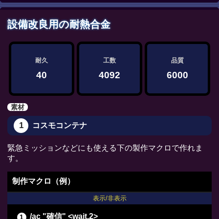
/ac "精密作業" <wait.3>
設備改良用の耐熱合金
/ac "イノベーション" <wait.2>
/ac "下地加工" <wait.3>
/ac "下地加工" <wait.3>
耐久
工数
品質
/ac "下地加工" <wait.3>
40
4092
6000
/ac "下地加工" <wait.3>
/ac "パーフェクトメンド" <wait.3>
素材
/ac "グレートストライド" <wait.2>
1
コスモコンテナ
/ac "イノベーション" <wait.2>
/ac "下地加工" <wait.3>
緊急ミッションなどにも使える下の製作マクロで作れま
/ac "下地加工" <wait.3>
す。
/ac "グレートストライド" <wait.2>
制作マクロ（例）
/ac "ビエルゴの祝福" <wait.3>
表示/非表示
/ac "下地作業" <wait.3>
/ac "確信" <wait.2>