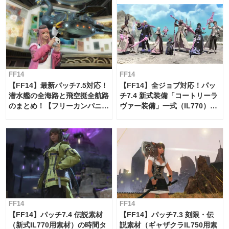
FF14
FF14
【FF14】最新パッチ7.5対応！
【FF14】全ジョブ対応！パッ
潜水艦の全海路と飛空挺全航路
チ7.4 新式装備「コートリーラ
のまとめ！【フリーカンパニ
ヴァー装備」一式（IL770）の
ー・サブマリンボイジャー】
必要素材一覧
FF14
FF14
【FF14】パッチ7.4 伝説素材
【FF14】パッチ7.3 刻限・伝
（新式IL770用素材）の時間タ
説素材（ギャザクラIL750用素