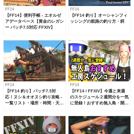
FF14
FF14
【FF14】便利手帳 - エオルゼ
【FF14 釣り】オーシャンフィ
アデータベース【黄金のレガシ
ッシングの航路の釣り方・餌
ー パッチ7.5対応 FFXIV】
FF14
FF14
【FF14 釣り】パッチ7.5対
【FF14 / FFXIV】今週と来週
応！ヌシ＆オオヌシ釣り攻略 -
のスケジュール２週間分を一気
一覧リスト・場所・時間・天
に登録！おすすめ無人島・開拓
候・条件など まとめ
工房スケジュール【パッチ7.x
対応 / 毎週更新中】