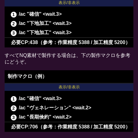
表示/非表示
/ac "確信" <wait.3>
/ac "下地加工" <wait.3>
/ac "下地加工" <wait.3>
/ac "ヴェネレーション" <wait.2>
必要CP:438（参考：作業精度 5388 / 加工精度 5200）
/ac "下地作業" <wait.3>
すべてNQ素材で製作する場合は、下の製作マクロを参考
/ac "パーフェクトメンド" <wait.3>
にどうぞ。
/ac "精密作業" <wait.3>
制作マクロ（例）
/ac "イノベーション" <wait.2>
表示/非表示
/ac "下地加工" <wait.3>
/ac "下地加工" <wait.3>
/ac "確信" <wait.3>
/ac "グレートストライド" <wait.2>
/ac "ヴェネレーション" <wait.2>
/ac "ビエルゴの祝福" <wait.3>
/ac "長期倹約" <wait.2>
/ac "下地作業" <wait.3>
/ac "下地加工" <wait.3>
必要CP:706（参考：作業精度 5388 / 加工精度 5200）
/ac "下地作業" <wait.3>