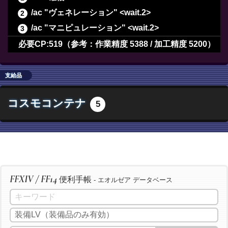
/ac "ヴェネレーション" <wait.2>
/ac "マニピュレーション" <wait.2>
/ac "長期倹約" <wait.2>
必要CP:519（参考：作業精度 5388 / 加工精度 5200）
/ac "最終確認" <wait.2>
/ac "下地作業" <wait.3>
支給品
/ac "精密作業" <wait.3>
コスモコンテナ
5
/ac "イノベーション" <wait.2>
/ac "加工" <wait.3>
/ac "洗練加工" <wait.3>
/ac "加工" <wait.3>
/ac "洗練加工" <wait.3>
FFXIV / FF14
便利手帳
/ac "加工" <wait.3>
- エオルゼア データベース
/ac "洗練加工" <wait.3>
/ac "イノベーション" <wait.2>
/ac "匠の神業" <wait.3>