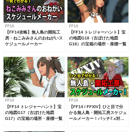
FF14
FF14
【FF14攻略】無人島の開拓工
【FF14 トレジャーハント】宝
房・ねこみみさんのおねがいス
の地図G18（古ぼけた地図
ケジュールメーカー
G18）の宝箱の場所・座標一覧
FF14
FF14
【FF14 トレジャーハント】宝
【FF14 / FFXIV】ひと目で分
の地図G17（古ぼけた地図
かる無人島・開拓工房スケジュ
G17）の宝箱の場所・座標一覧
ールメーカー！パッチ7.x対応
【島産品・貿易ツール】