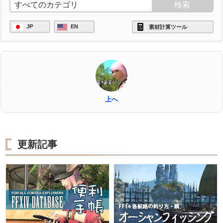
/ac "グレートストライド" <wait.2>
JP
EN
素材計算ツール
/ac "ビエルゴの祝福" <wait.3>
/ac "作業" <wait.3>
上へ
更新記事