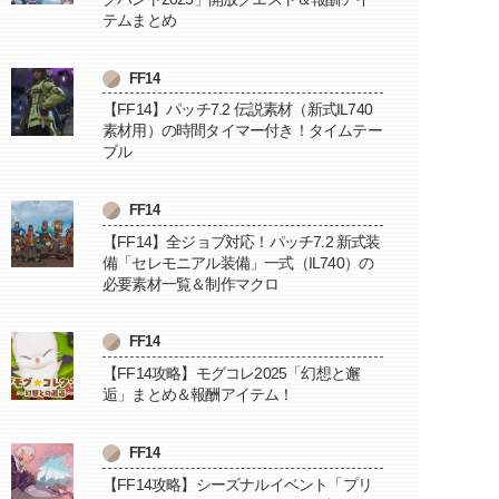
テムまとめ
FF14
【FF14】パッチ7.2 伝説素材（新式IL740
素材用）の時間タイマー付き！タイムテー
ブル
FF14
【FF14】全ジョブ対応！パッチ7.2 新式装
備「セレモニアル装備」一式（IL740）の
必要素材一覧＆制作マクロ
FF14
【FF14攻略】モグコレ2025「幻想と邂
逅」まとめ＆報酬アイテム！
FF14
【FF14攻略】シーズナルイベント「プリ