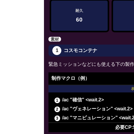
耐久
60
素材
1
コスモコンテナ
緊急ミッションなどにも使える下の製
制作マクロ（例）
/ac "確信" <wait.2>
/ac "ヴェネレーション" <wait.2>
/ac "マニピュレーション" <wait.
/ac "長期倹約" <wait.2>
必要CP: