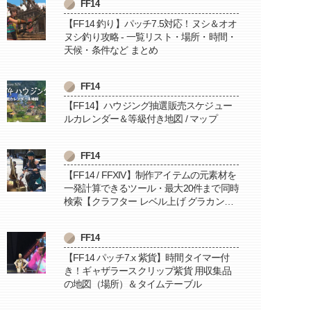
FF14
【FF14 釣り】パッチ7.5対応！ヌシ＆オオ
ヌシ釣り攻略 - 一覧リスト・場所・時間・
天候・条件など まとめ
FF14
【FF14】ハウジング抽選販売スケジュー
ルカレンダー＆等級付き地図 / マップ
FF14
【FF14 / FFXIV】制作アイテムの元素材を
一発計算できるツール・最大20件まで同時
検索【クラフター レベル上げ グラカン納
品に便利】
FF14
【FF14 パッチ7.x 紫貨】時間タイマー付
き！ギャザラースクリップ紫貨 用収集品
の地図（場所）＆タイムテーブル