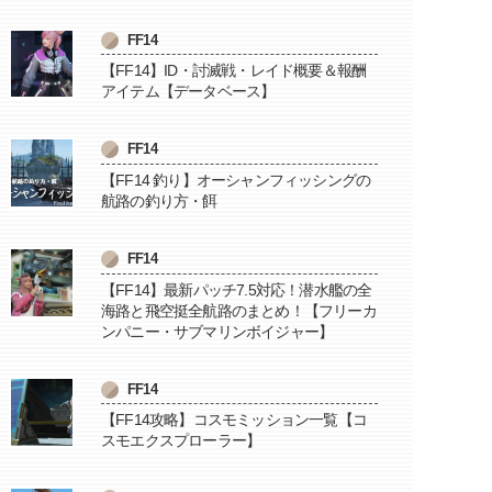
FF14
【FF14】ID・討滅戦・レイド概要＆報酬
アイテム【データベース】
FF14
【FF14 釣り】オーシャンフィッシングの
航路の釣り方・餌
FF14
【FF14】最新パッチ7.5対応！潜水艦の全
海路と飛空挺全航路のまとめ！【フリーカ
ンパニー・サブマリンボイジャー】
FF14
【FF14攻略】コスモミッション一覧【コ
スモエクスプローラー】