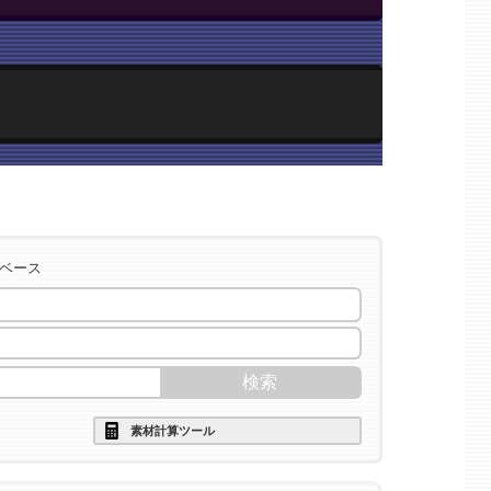
タベース
2>
素材計算ツール