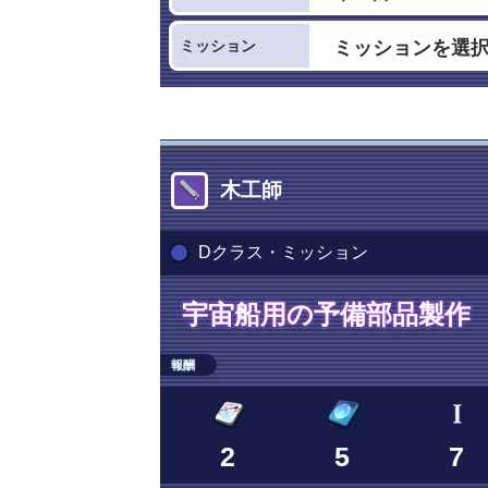
ミッション
木工師
Dクラス・ミッション
宇宙船用の予備部品製作
報酬
2
5
7