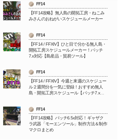
FF14
【FF14攻略】無人島の開拓工房・ねこみ
みさんのおねがいスケジュールメーカー
FF14
【FF14 / FFXIV】ひと目で分かる無人島・
開拓工房スケジュールメーカー！パッチ
7.x対応【島産品・貿易ツール】
FF14
【FF14 / FFXIV】今週と来週のスケジュー
ル２週間分を一気に登録！おすすめ無人
島・開拓工房スケジュール【パッチ7.x対
応 / 毎週更新中】
FF14
【FF14攻略】パッチ6.5x対応！ギャザク
ラ武器「モーエンツール」制作方法＆制作
マクロまとめ