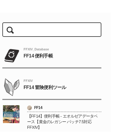
FFXIV_Database
FF14 便利手帳
FFXIV
FF14 冒険便利ツール
FF14
【FF14】便利手帳 - エオルゼアデータベ
ース【黄金のレガシー パッチ7.5対応
FFXIV】