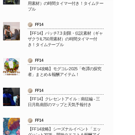
用素材）の時間タイマー付き！タイムテー
ブル
FF14
【FF14】パッチ7.3 刻限・伝説素材（ギャ
ザクラIL750用素材）の時間タイマー付
き！タイムテーブル
FF14
【FF14攻略】モグコレ2025「奇譚の探究
者」まとめ＆報酬アイテム！
FF14
【FF14】クレセントアイル：南征編 - 三
日月島南部のマップと天気予報付き
FF14
【FF14攻略】シーズナルイベント「エッ
グハント2025」開放クエスト＆報酬アイ