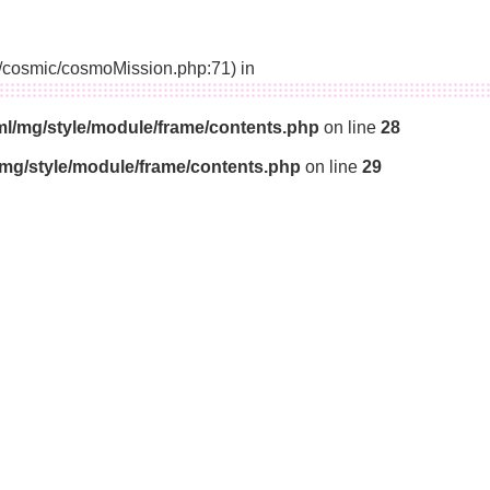
14/cosmic/cosmoMission.php:71) in
ml/mg/style/module/frame/contents.php
on line
28
/mg/style/module/frame/contents.php
on line
29