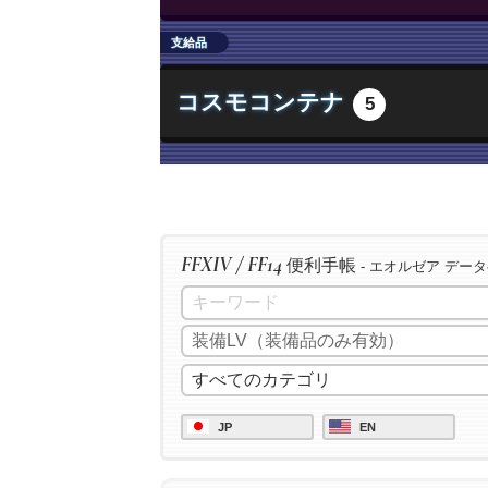
/ac "最終確認" <wait.2>
/ac "下地作業" <wait.3>
支給品
/ac "精密作業" <wait.3>
コスモコンテナ
5
/ac "イノベーション" <wait.2>
/ac "加工" <wait.3>
/ac "洗練加工" <wait.3>
/ac "加工" <wait.3>
/ac "洗練加工" <wait.3>
FFXIV / FF14
便利手帳
/ac "加工" <wait.3>
- エオルゼア デー
/ac "洗練加工" <wait.3>
/ac "イノベーション" <wait.2>
/ac "匠の神業" <wait.3>
/ac "グレートストライド" <wait.
JP
EN
/ac "ビエルゴの祝福" <wait.3>
/ac "作業" <wait.3>