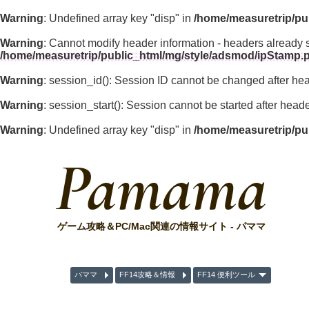
Warning
: Undefined array key "disp" in
/home/measuretrip/pu
Warning
: Cannot modify header information - headers already 
/home/measuretrip/public_html/mg/style/adsmod/ipStamp.
Warning
: session_id(): Session ID cannot be changed after he
Warning
: session_start(): Session cannot be started after hea
Warning
: Undefined array key "disp" in
/home/measuretrip/pu
Pamama
ゲーム攻略＆PC/Mac関連の情報サイト - パママ
パママ
FF14攻略＆情報
FF14 便利ツール