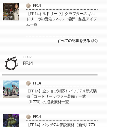
FF14
【FF14ギルドリーヴ】クラフターのギル
ドリーヴの受注レベル・場所・納品アイテ
ム一覧
すべての記事を見る (20)
FFXIV
FF14
FF14
【FF14】全ジョブ対応！パッチ7.4 新式装
備「コートリーラヴァー装備」一式
（IL770）の必要素材一覧
FF14
【FF14】パッチ7.4 伝説素材（新式IL770