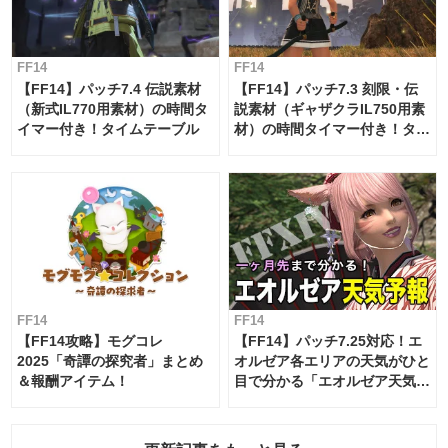
FF14
FF14
【FF14】パッチ7.4 伝説素材
【FF14】パッチ7.3 刻限・伝
（新式IL770用素材）の時間タ
説素材（ギャザクラIL750用素
イマー付き！タイムテーブル
材）の時間タイマー付き！タイ
ムテーブル
FF14
FF14
【FF14攻略】モグコレ
【FF14】パッチ7.25対応！エ
2025「奇譚の探究者」まとめ
オルゼア各エリアの天気がひと
＆報酬アイテム！
目で分かる「エオルゼア天気予
報」！