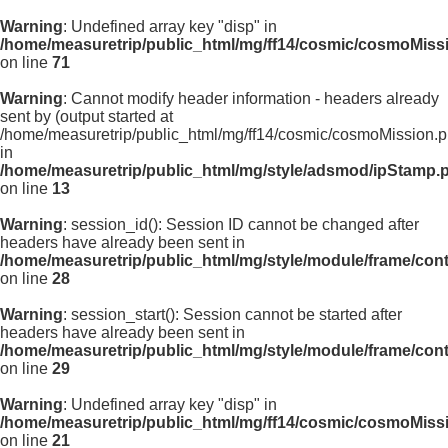
Warning
: Undefined array key "disp" in
/home/measuretrip/public_html/mg/ff14/cosmic/cosmoMiss
on line
71
Warning
: Cannot modify header information - headers already
sent by (output started at
/home/measuretrip/public_html/mg/ff14/cosmic/cosmoMission.p
in
/home/measuretrip/public_html/mg/style/adsmod/ipStamp.
on line
13
Warning
: session_id(): Session ID cannot be changed after
headers have already been sent in
/home/measuretrip/public_html/mg/style/module/frame/con
on line
28
Warning
: session_start(): Session cannot be started after
headers have already been sent in
/home/measuretrip/public_html/mg/style/module/frame/con
on line
29
Warning
: Undefined array key "disp" in
/home/measuretrip/public_html/mg/ff14/cosmic/cosmoMiss
on line
21