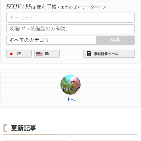
FFXIV / FF14
便利手帳
- エオルゼア データベース
JP
EN
素材計算ツール
上へ
更新記事