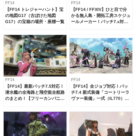
FF14
FF14
【FF14 トレジャーハント】宝
【FF14 / FFXIV】ひと目で分
の地図G17（古ぼけた地図
かる無人島・開拓工房スケジュ
G17）の宝箱の場所・座標一覧
ールメーカー！パッチ7.x対応
【島産品・貿易ツール】
FF14
FF14
【FF14】最新パッチ7.5対応！
【FF14】全ジョブ対応！パッ
潜水艦の全海路と飛空挺全航路
チ7.4 新式装備「コートリーラ
のまとめ！【フリーカンパニ
ヴァー装備」一式（IL770）の
ー・サブマリンボイジャー】
必要素材一覧