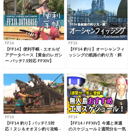
FF14
FF14
【FF14】便利手帳 - エオルゼ
【FF14 釣り】オーシャンフィ
アデータベース【黄金のレガシ
ッシングの航路の釣り方・餌
ー パッチ7.5対応 FFXIV】
FF14
FF14
【FF14 釣り】パッチ7.5対
【FF14 / FFXIV】今週と来週
応！ヌシ＆オオヌシ釣り攻略 -
のスケジュール２週間分を一気