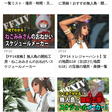
一覧リスト・場所・時間・天
に登録！おすすめ無人島・開拓
候・条件など まとめ
工房スケジュール【パッチ7.x
対応 / 毎週更新中】
FF14
FF14
【FF14攻略】無人島の開拓工
【FF14 トレジャーハント】宝
房・ねこみみさんのおねがいス
の地図G18（古ぼけた地図
ケジュールメーカー
G18）の宝箱の場所・座標一覧