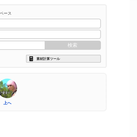
タベース
素材計算ツール
上へ