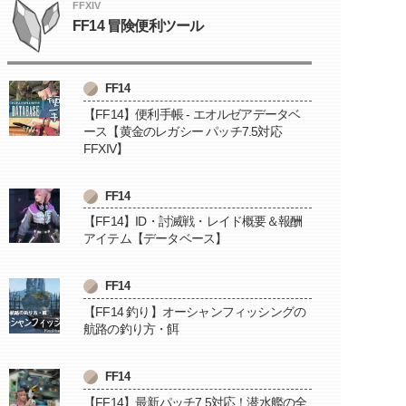
FFXIV
FF14 冒険便利ツール
FF14
【FF14】便利手帳 - エオルゼアデータベ
ース【黄金のレガシー パッチ7.5対応
FFXIV】
FF14
【FF14】ID・討滅戦・レイド概要＆報酬
アイテム【データベース】
FF14
【FF14 釣り】オーシャンフィッシングの
航路の釣り方・餌
FF14
【FF14】最新パッチ7.5対応！潜水艦の全