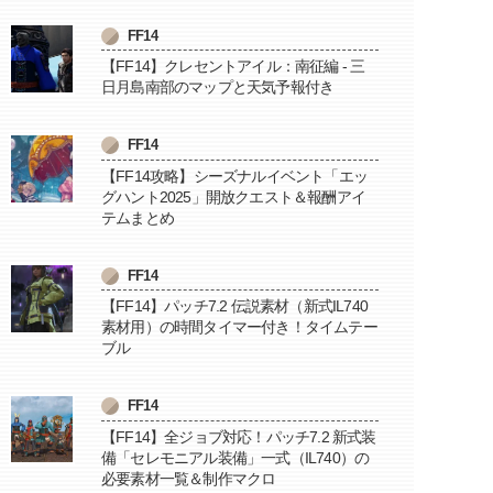
FF14
【FF14】クレセントアイル：南征編 - 三
日月島南部のマップと天気予報付き
FF14
【FF14攻略】シーズナルイベント「エッ
グハント2025」開放クエスト＆報酬アイ
テムまとめ
FF14
【FF14】パッチ7.2 伝説素材（新式IL740
素材用）の時間タイマー付き！タイムテー
ブル
FF14
【FF14】全ジョブ対応！パッチ7.2 新式装
備「セレモニアル装備」一式（IL740）の
必要素材一覧＆制作マクロ