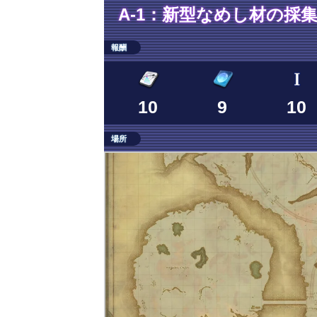
A-1：新型なめし材の採
報酬
10
9
10
場所