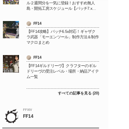
ル２週間分を一気に登録！おすすめ無人
島・開拓工房スケジュール【パッチ7.x対
応 / 毎週更新中】
FF14
【FF14攻略】パッチ6.5x対応！ギャザク
ラ武器「モーエンツール」制作方法＆制作
マクロまとめ
FF14
【FF14ギルドリーヴ】クラフターのギル
ドリーヴの受注レベル・場所・納品アイテ
ム一覧
すべての記事を見る (20)
FFXIV
FF14