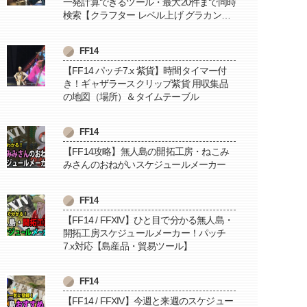
一発計算できるツール・最大20件まで同時
検索【クラフター レベル上げ グラカン納
品に便利】
FF14
【FF14 パッチ7.x 紫貨】時間タイマー付
き！ギャザラースクリップ紫貨 用収集品
の地図（場所）＆タイムテーブル
FF14
【FF14攻略】無人島の開拓工房・ねこみ
みさんのおねがいスケジュールメーカー
FF14
【FF14 / FFXIV】ひと目で分かる無人島・
開拓工房スケジュールメーカー！パッチ
7.x対応【島産品・貿易ツール】
FF14
【FF14 / FFXIV】今週と来週のスケジュー