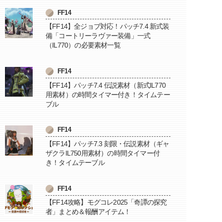
FF14
【FF14】全ジョブ対応！パッチ7.4 新式装
備「コートリーラヴァー装備」一式
（IL770）の必要素材一覧
FF14
【FF14】パッチ7.4 伝説素材（新式IL770
用素材）の時間タイマー付き！タイムテー
ブル
FF14
【FF14】パッチ7.3 刻限・伝説素材（ギャ
ザクラIL750用素材）の時間タイマー付
き！タイムテーブル
FF14
【FF14攻略】モグコレ2025「奇譚の探究
者」まとめ＆報酬アイテム！