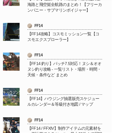
海路と飛空挺全航路のまとめ！【フリーカ
ンパニー・サブマリンボイジャー】
FF14
【FF14攻略】コスモミッション一覧【コ
スモエクスプローラー】
FF14
【FF14 釣り】パッチ7.5対応！ヌシ＆オオ
ヌシ釣り攻略 - 一覧リスト・場所・時間・
天候・条件など まとめ
FF14
【FF14】ハウジング抽選販売スケジュー
ルカレンダー＆等級付き地図 / マップ
FF14
【FF14 / FFXIV】制作アイテムの元素材を