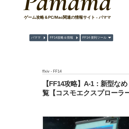
Pamama
ゲーム攻略＆PC/Mac関連の情報サイト - パママ
パママ
FF14攻略＆情報
FF14 便利ツール
ffxiv -
FF14
【FF14攻略】A-1：新型な
覧【コスモエクスプローラ