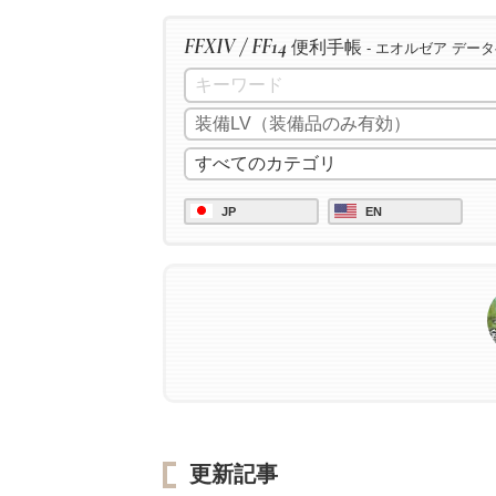
FFXIV / FF14
便利手帳
- エオルゼア デー
JP
EN
更新記事