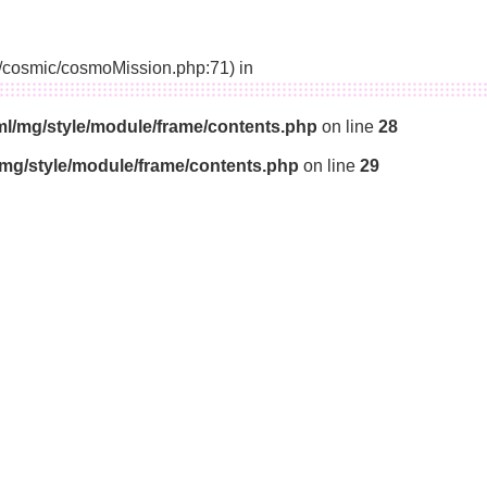
14/cosmic/cosmoMission.php:71) in
ml/mg/style/module/frame/contents.php
on line
28
/mg/style/module/frame/contents.php
on line
29