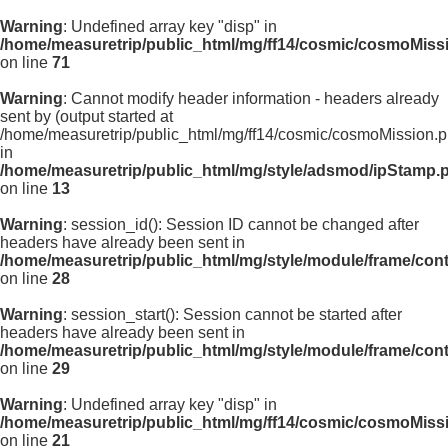
Warning
: Undefined array key "disp" in
/home/measuretrip/public_html/mg/ff14/cosmic/cosmoMiss
on line
71
Warning
: Cannot modify header information - headers already
sent by (output started at
/home/measuretrip/public_html/mg/ff14/cosmic/cosmoMission.p
in
/home/measuretrip/public_html/mg/style/adsmod/ipStamp.
on line
13
Warning
: session_id(): Session ID cannot be changed after
headers have already been sent in
/home/measuretrip/public_html/mg/style/module/frame/con
on line
28
Warning
: session_start(): Session cannot be started after
headers have already been sent in
/home/measuretrip/public_html/mg/style/module/frame/con
on line
29
Warning
: Undefined array key "disp" in
/home/measuretrip/public_html/mg/ff14/cosmic/cosmoMiss
on line
21