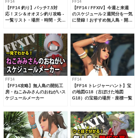
FF14
FF14
【FF14 釣り】パッチ7.5対
【FF14 / FFXIV】今週と来週
応！ヌシ＆オオヌシ釣り攻略 -
のスケジュール２週間分を一気
一覧リスト・場所・時間・天
に登録！おすすめ無人島・開拓
候・条件など まとめ
工房スケジュール【パッチ7.x
対応 / 毎週更新中】
FF14
FF14
【FF14攻略】無人島の開拓工
【FF14 トレジャーハント】宝
房・ねこみみさんのおねがいス
の地図G18（古ぼけた地図
ケジュールメーカー
G18）の宝箱の場所・座標一覧