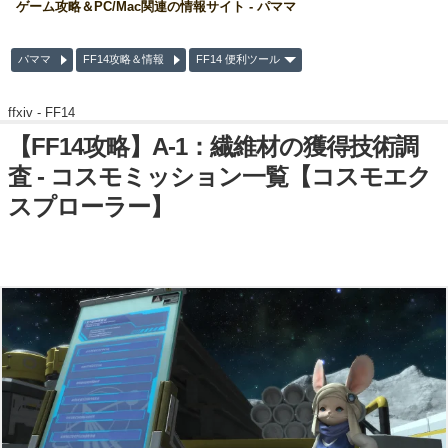
ゲーム攻略＆PC/Mac関連の情報サイト - パママ
パママ
FF14攻略＆情報
FF14 便利ツール
ffxiv -
FF14
【FF14攻略】A-1：繊維材の獲得技術調
査 - コスモミッション一覧【コスモエク
スプローラー】