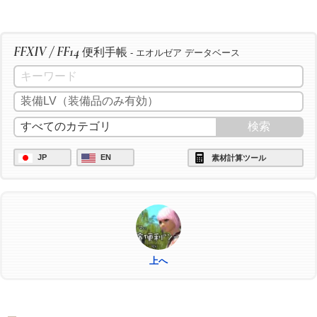
FFXIV / FF14
便利手帳
- エオルゼア データベース
JP
EN
素材計算ツール
上へ