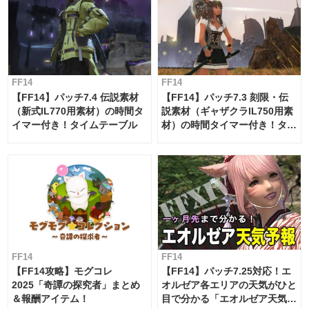
FF14
FF14
【FF14】パッチ7.4 伝説素材
【FF14】パッチ7.3 刻限・伝
（新式IL770用素材）の時間タ
説素材（ギャザクラIL750用素
イマー付き！タイムテーブル
材）の時間タイマー付き！タイ
ムテーブル
FF14
FF14
【FF14攻略】モグコレ
【FF14】パッチ7.25対応！エ
2025「奇譚の探究者」まとめ
オルゼア各エリアの天気がひと
＆報酬アイテム！
目で分かる「エオルゼア天気予