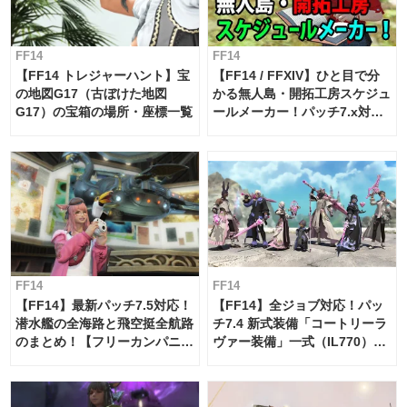
FF14
FF14
【FF14 トレジャーハント】宝
【FF14 / FFXIV】ひと目で分
の地図G17（古ぼけた地図
かる無人島・開拓工房スケジュ
G17）の宝箱の場所・座標一覧
ールメーカー！パッチ7.x対応
【島産品・貿易ツール】
FF14
FF14
【FF14】最新パッチ7.5対応！
【FF14】全ジョブ対応！パッ
潜水艦の全海路と飛空挺全航路
チ7.4 新式装備「コートリーラ
のまとめ！【フリーカンパニ
ヴァー装備」一式（IL770）の
ー・サブマリンボイジャー】
必要素材一覧