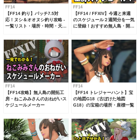
FF14
FF14
【FF14 釣り】パッチ7.5対
【FF14 / FFXIV】今週と来週
応！ヌシ＆オオヌシ釣り攻略 -
のスケジュール２週間分を一気
一覧リスト・場所・時間・天
に登録！おすすめ無人島・開拓
候・条件など まとめ
工房スケジュール【パッチ7.x
対応 / 毎週更新中】
FF14
FF14
【FF14攻略】無人島の開拓工
【FF14 トレジャーハント】宝
房・ねこみみさんのおねがいス
の地図G18（古ぼけた地図
ケジュールメーカー
G18）の宝箱の場所・座標一覧