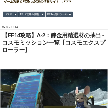
ゲーム攻略＆PC/Mac関連の情報サイト - パママ
パママ
FF14攻略＆情報
FF14 便利ツール
ffxiv -
FF14
【FF14攻略】A-2：錬金用精選材の抽出 -
コスモミッション一覧【コスモエクスプ
ローラー】