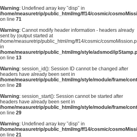
Warning
: Undefined array key "disp" in
/home/measuretrip/public_html/mg/ff14/cosmic/cosmoMiss
on line
71
Warning
: Cannot modify header information - headers already
sent by (output started at
/home/measuretrip/public_html/mg/ff14/cosmic/cosmoMission.p
in
/home/measuretrip/public_html/mg/style/adsmod/ipStamp.
on line
13
Warning
: session_id(): Session ID cannot be changed after
headers have already been sent in
/home/measuretrip/public_html/mg/style/module/frame/con
on line
28
Warning
: session_start(): Session cannot be started after
headers have already been sent in
/home/measuretrip/public_html/mg/style/module/frame/con
on line
29
Warning
: Undefined array key "disp" in
/home/measuretrip/public_html/mg/ff14/cosmic/cosmoMiss
on line
21