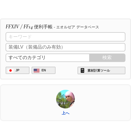
FFXIV / FF14
便利手帳
- エオルゼア データベース
JP
EN
素材計算ツール
上へ