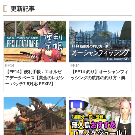
更新記事
FF14
FF14
【FF14】便利手帳 - エオルゼ
【FF14 釣り】オーシャンフィ
アデータベース【黄金のレガシ
ッシングの航路の釣り方・餌
ー パッチ7.5対応 FFXIV】