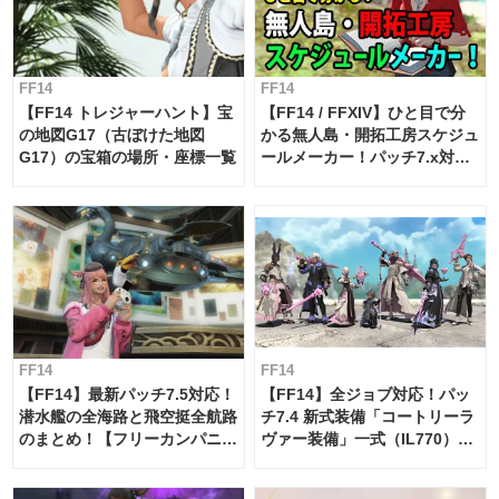
FF14
FF14
【FF14 トレジャーハント】宝
【FF14 / FFXIV】ひと目で分
の地図G17（古ぼけた地図
かる無人島・開拓工房スケジュ
G17）の宝箱の場所・座標一覧
ールメーカー！パッチ7.x対応
【島産品・貿易ツール】
FF14
FF14
【FF14】最新パッチ7.5対応！
【FF14】全ジョブ対応！パッ
潜水艦の全海路と飛空挺全航路
チ7.4 新式装備「コートリーラ
のまとめ！【フリーカンパニ
ヴァー装備」一式（IL770）の
ー・サブマリンボイジャー】
必要素材一覧