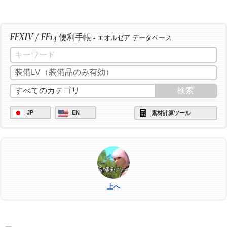
FFXIV / FF14
便利手帳
- エオルゼア データベース
JP
EN
素材計算ツール
上へ