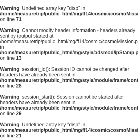
Warning
: Undefined array key "disp" in
/home/measuretrip/public_html/mg/ff14/cosmic/cosmoMiss
on line
71
Warning
: Cannot modify header information - headers already
sent by (output started at
/home/measuretrip/public_html/mg/ff14/cosmic/cosmoMission.p
in
/home/measuretrip/public_html/mg/style/adsmod/ipStamp.
on line
13
Warning
: session_id(): Session ID cannot be changed after
headers have already been sent in
/home/measuretrip/public_html/mg/style/module/frame/con
on line
28
Warning
: session_start(): Session cannot be started after
headers have already been sent in
/home/measuretrip/public_html/mg/style/module/frame/con
on line
29
Warning
: Undefined array key "disp" in
/home/measuretrip/public_html/mg/ff14/cosmic/cosmoMiss
on line
21