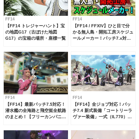
FF14
FF14
【FF14 トレジャーハント】宝
【FF14 / FFXIV】ひと目で分
の地図G17（古ぼけた地図
かる無人島・開拓工房スケジュ
G17）の宝箱の場所・座標一覧
ールメーカー！パッチ7.x対応
【島産品・貿易ツール】
FF14
FF14
【FF14】最新パッチ7.5対応！
【FF14】全ジョブ対応！パッ
潜水艦の全海路と飛空挺全航路
チ7.4 新式装備「コートリーラ
のまとめ！【フリーカンパニ
ヴァー装備」一式（IL770）の
ー・サブマリンボイジャー】
必要素材一覧