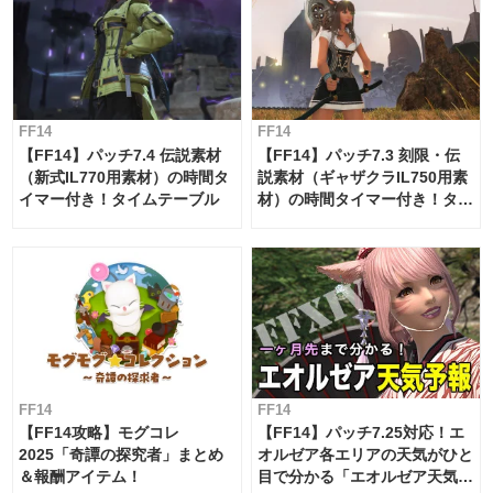
FF14
FF14
【FF14】パッチ7.4 伝説素材
【FF14】パッチ7.3 刻限・伝
（新式IL770用素材）の時間タ
説素材（ギャザクラIL750用素
イマー付き！タイムテーブル
材）の時間タイマー付き！タイ
ムテーブル
FF14
FF14
【FF14攻略】モグコレ
【FF14】パッチ7.25対応！エ
2025「奇譚の探究者」まとめ
オルゼア各エリアの天気がひと
＆報酬アイテム！
目で分かる「エオルゼア天気予