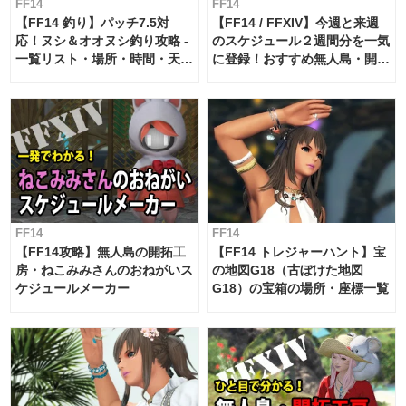
FF14
FF14
【FF14 釣り】パッチ7.5対
【FF14 / FFXIV】今週と来週
応！ヌシ＆オオヌシ釣り攻略 -
のスケジュール２週間分を一気
一覧リスト・場所・時間・天
に登録！おすすめ無人島・開拓
候・条件など まとめ
工房スケジュール【パッチ7.x
対応 / 毎週更新中】
FF14
FF14
【FF14攻略】無人島の開拓工
【FF14 トレジャーハント】宝
房・ねこみみさんのおねがいス
の地図G18（古ぼけた地図
ケジュールメーカー
G18）の宝箱の場所・座標一覧