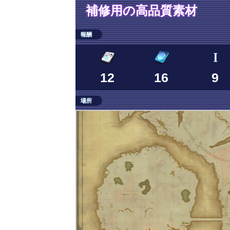
補修用の高品質素材
報酬
12
16
9
場所