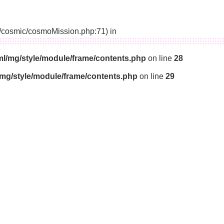
14/cosmic/cosmoMission.php:71) in
ml/mg/style/module/frame/contents.php
on line
28
/mg/style/module/frame/contents.php
on line
29