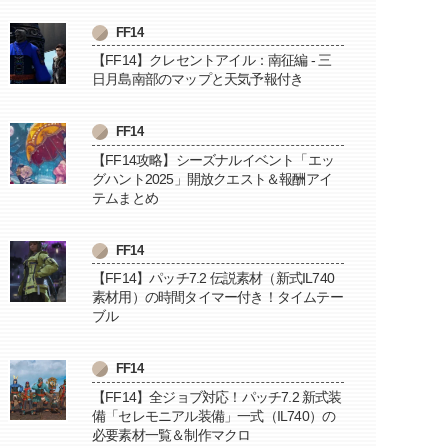
FF14
【FF14】クレセントアイル：南征編 - 三
日月島南部のマップと天気予報付き
FF14
【FF14攻略】シーズナルイベント「エッ
グハント2025」開放クエスト＆報酬アイ
テムまとめ
FF14
【FF14】パッチ7.2 伝説素材（新式IL740
素材用）の時間タイマー付き！タイムテー
ブル
FF14
【FF14】全ジョブ対応！パッチ7.2 新式装
備「セレモニアル装備」一式（IL740）の
必要素材一覧＆制作マクロ