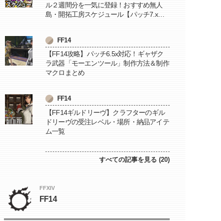
ル２週間分を一気に登録！おすすめ無人
島・開拓工房スケジュール【パッチ7.x対
応 / 毎週更新中】
FF14
【FF14攻略】パッチ6.5x対応！ギャザク
ラ武器「モーエンツール」制作方法＆制作
マクロまとめ
FF14
【FF14ギルドリーヴ】クラフターのギル
ドリーヴの受注レベル・場所・納品アイテ
ム一覧
すべての記事を見る (20)
FFXIV
FF14