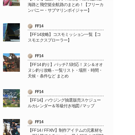
海路と飛空挺全航路のまとめ！【フリーカ
ンパニー・サブマリンボイジャー】
FF14
【FF14攻略】コスモミッション一覧【コ
スモエクスプローラー】
FF14
【FF14 釣り】パッチ7.5対応！ヌシ＆オオ
ヌシ釣り攻略 - 一覧リスト・場所・時間・
天候・条件など まとめ
FF14
【FF14】ハウジング抽選販売スケジュー
ルカレンダー＆等級付き地図 / マップ
FF14
【FF14 / FFXIV】制作アイテムの元素材を