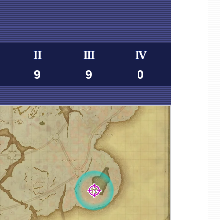
9
9
0