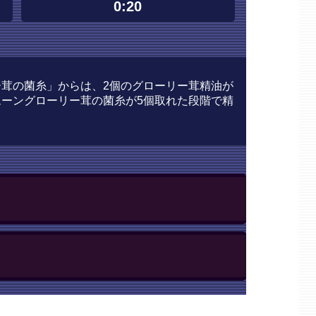
0:20
茸の菌糸」からは、2個のグローリー茸精油が
ーングローリー茸の菌糸が5個取れた段階で精