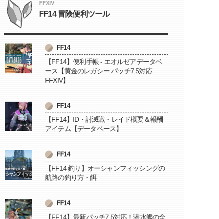
FFXIV
FF14 冒険便利ツール
FF14
【FF14】便利手帳 - エオルゼアデータベ
ース【黄金のレガシー パッチ7.5対応
FFXIV】
FF14
【FF14】ID・討滅戦・レイド概要＆報酬
アイテム【データベース】
FF14
【FF14 釣り】オーシャンフィッシングの
航路の釣り方・餌
FF14
【FF14】最新パッチ7.5対応！潜水艦の全