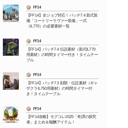
FF14
【FF14】全ジョブ対応！パッチ7.4 新式装
備「コートリーラヴァー装備」一式
（IL770）の必要素材一覧
FF14
【FF14】パッチ7.4 伝説素材（新式IL770
用素材）の時間タイマー付き！タイムテー
ブル
FF14
【FF14】パッチ7.3 刻限・伝説素材（ギャ
ザクラIL750用素材）の時間タイマー付
き！タイムテーブル
FF14
【FF14攻略】モグコレ2025「奇譚の探究
者」まとめ＆報酬アイテム！