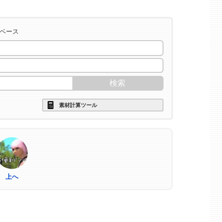
タベース
素材計算ツール
上へ