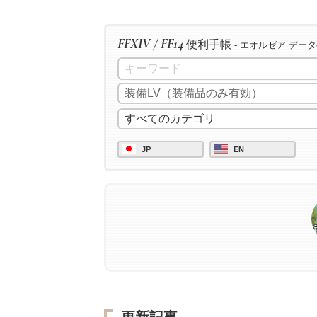
FFXIV / FF14
便利手帳
- エオルゼア デー
JP
EN
更新記事