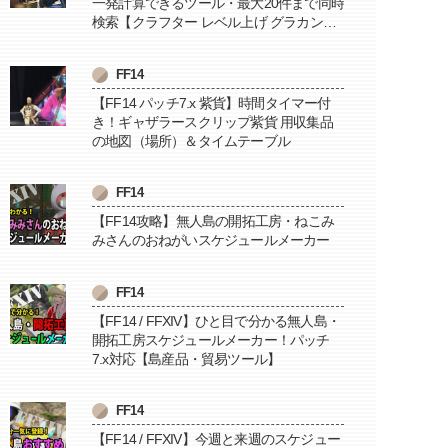
一発計算できるツール・最大20件まで同時
検索【クラフター レベル上げ グラカン納
品に便利】
FF14
【FF14 パッチ7.x 紫貨】時間タイマー付
き！ギャザラースクリップ紫貨 用収集品
の地図（場所）＆タイムテーブル
FF14
【FF14攻略】無人島の開拓工房・ねこみ
みさんのおねがいスケジュールメーカー
FF14
【FF14 / FFXIV】ひと目で分かる無人島・
開拓工房スケジュールメーカー！パッチ
7.x対応【島産品・貿易ツール】
FF14
【FF14 / FFXIV】今週と来週のスケジュー