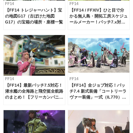
FF14
FF14
【FF14 トレジャーハント】宝
【FF14 / FFXIV】ひと目で分
の地図G17（古ぼけた地図
かる無人島・開拓工房スケジュ
G17）の宝箱の場所・座標一覧
ールメーカー！パッチ7.x対応
【島産品・貿易ツール】
FF14
FF14
【FF14】最新パッチ7.5対応！
【FF14】全ジョブ対応！パッ
潜水艦の全海路と飛空挺全航路
チ7.4 新式装備「コートリーラ
のまとめ！【フリーカンパニ
ヴァー装備」一式（IL770）の
ー・サブマリンボイジャー】
必要素材一覧