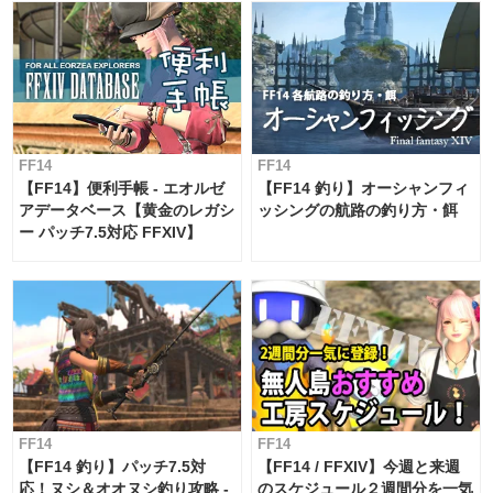
FF14
FF14
【FF14】便利手帳 - エオルゼ
【FF14 釣り】オーシャンフィ
アデータベース【黄金のレガシ
ッシングの航路の釣り方・餌
ー パッチ7.5対応 FFXIV】
FF14
FF14
【FF14 釣り】パッチ7.5対
【FF14 / FFXIV】今週と来週
応！ヌシ＆オオヌシ釣り攻略 -
のスケジュール２週間分を一気