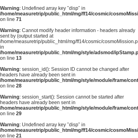
Warning
: Undefined array key "disp" in
/home/measuretrip/public_html/mg/ff14/cosmic/cosmoMiss
on line
71
Warning
: Cannot modify header information - headers already
sent by (output started at
/home/measuretrip/public_html/mg/ff14/cosmic/cosmoMission.p
in
/home/measuretrip/public_html/mg/style/adsmod/ipStamp.
on line
13
Warning
: session_id(): Session ID cannot be changed after
headers have already been sent in
/home/measuretrip/public_html/mg/style/module/frame/con
on line
28
Warning
: session_start(): Session cannot be started after
headers have already been sent in
/home/measuretrip/public_html/mg/style/module/frame/con
on line
29
Warning
: Undefined array key "disp" in
/home/measuretrip/public_html/mg/ff14/cosmic/cosmoMiss
on line
21