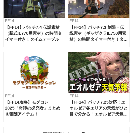
FF14
FF14
【FF14】パッチ7.4 伝説素材
【FF14】パッチ7.3 刻限・伝
（新式IL770用素材）の時間タ
説素材（ギャザクラIL750用素
イマー付き！タイムテーブル
材）の時間タイマー付き！タイ
ムテーブル
FF14
FF14
【FF14攻略】モグコレ
【FF14】パッチ7.25対応！エ
2025「奇譚の探究者」まとめ
オルゼア各エリアの天気がひと
＆報酬アイテム！
目で分かる「エオルゼア天気予
報」！