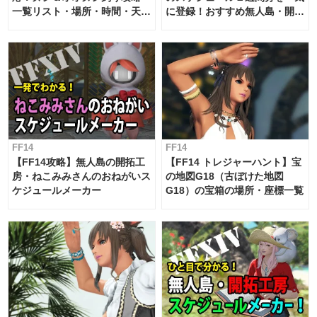
一覧リスト・場所・時間・天
に登録！おすすめ無人島・開拓
候・条件など まとめ
工房スケジュール【パッチ7.x
対応 / 毎週更新中】
FF14
FF14
【FF14攻略】無人島の開拓工
【FF14 トレジャーハント】宝
房・ねこみみさんのおねがいス
の地図G18（古ぼけた地図
ケジュールメーカー
G18）の宝箱の場所・座標一覧