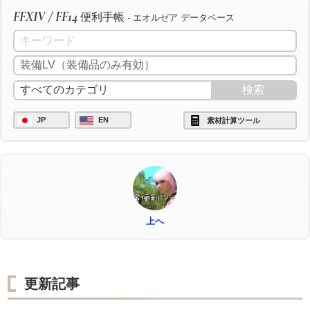
FFXIV / FF14
便利手帳
- エオルゼア データベース
JP
EN
素材計算ツール
上へ
更新記事