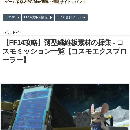
ゲーム攻略＆PC/Mac関連の情報サイト - パママ
パママ
FF14攻略＆情報
FF14 便利ツール
ffxiv -
FF14
【FF14攻略】薄型繊維板素材の採集 - コ
スモミッション一覧【コスモエクスプロ
ーラー】