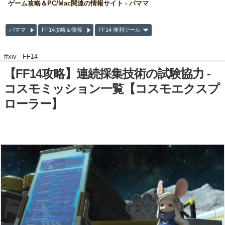
ゲーム攻略＆PC/Mac関連の情報サイト - パママ
パママ
FF14攻略＆情報
FF14 便利ツール
ffxiv -
FF14
【FF14攻略】連続採集技術の試験協力 -
コスモミッション一覧【コスモエクスプ
ローラー】