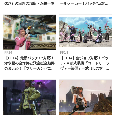
G17）の宝箱の場所・座標一覧
ールメーカー！パッチ7.x対応
【島産品・貿易ツール】
FF14
FF14
【FF14】最新パッチ7.5対応！
【FF14】全ジョブ対応！パッ
潜水艦の全海路と飛空挺全航路
チ7.4 新式装備「コートリーラ
のまとめ！【フリーカンパニ
ヴァー装備」一式（IL770）の
ー・サブマリンボイジャー】
必要素材一覧