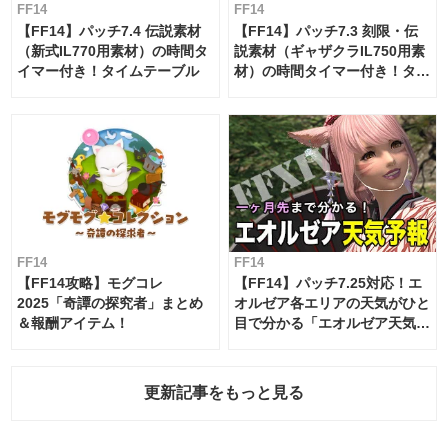
FF14
FF14
【FF14】パッチ7.4 伝説素材
【FF14】パッチ7.3 刻限・伝
（新式IL770用素材）の時間タ
説素材（ギャザクラIL750用素
イマー付き！タイムテーブル
材）の時間タイマー付き！タイ
ムテーブル
FF14
FF14
【FF14攻略】モグコレ
【FF14】パッチ7.25対応！エ
2025「奇譚の探究者」まとめ
オルゼア各エリアの天気がひと
＆報酬アイテム！
目で分かる「エオルゼア天気予
報」！
更新記事をもっと見る