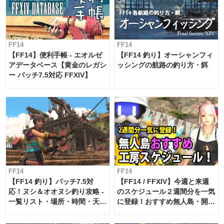
FF14
FF14
【FF14】便利手帳 - エオルゼ
【FF14 釣り】オーシャンフィ
アデータベース【黄金のレガシ
ッシングの航路の釣り方・餌
ー パッチ7.5対応 FFXIV】
FF14
FF14
【FF14 釣り】パッチ7.5対
【FF14 / FFXIV】今週と来週
応！ヌシ＆オオヌシ釣り攻略 -
のスケジュール２週間分を一気
一覧リスト・場所・時間・天
に登録！おすすめ無人島・開拓
候・条件など まとめ
工房スケジュール【パッチ7.x
対応 / 毎週更新中】