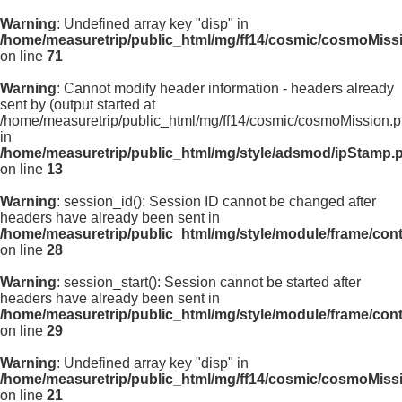
Warning
: Undefined array key "disp" in
/home/measuretrip/public_html/mg/ff14/cosmic/cosmoMiss
on line
71
Warning
: Cannot modify header information - headers already
sent by (output started at
/home/measuretrip/public_html/mg/ff14/cosmic/cosmoMission.p
in
/home/measuretrip/public_html/mg/style/adsmod/ipStamp.
on line
13
Warning
: session_id(): Session ID cannot be changed after
headers have already been sent in
/home/measuretrip/public_html/mg/style/module/frame/con
on line
28
Warning
: session_start(): Session cannot be started after
headers have already been sent in
/home/measuretrip/public_html/mg/style/module/frame/con
on line
29
Warning
: Undefined array key "disp" in
/home/measuretrip/public_html/mg/ff14/cosmic/cosmoMiss
on line
21