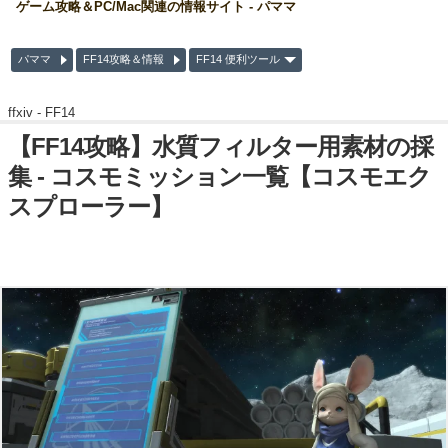
ゲーム攻略＆PC/Mac関連の情報サイト - パママ
パママ
FF14攻略＆情報
FF14 便利ツール
ffxiv -
FF14
【FF14攻略】水質フィルター用素材の採
集 - コスモミッション一覧【コスモエク
スプローラー】