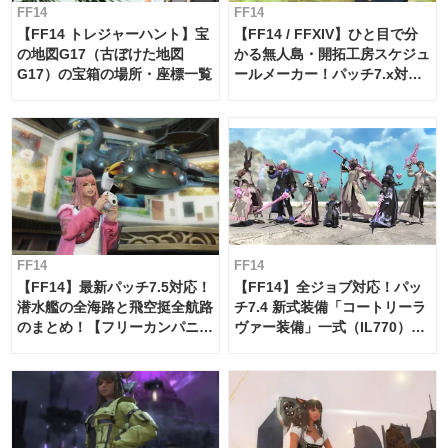
FF14
FF14
【FF14 トレジャーハント】宝
【FF14 / FFXIV】ひと目で分
の地図G17（古ぼけた地図
かる無人島・開拓工房スケジュ
G17）の宝箱の場所・座標一覧
ールメーカー！パッチ7.x対応
【島産品・貿易ツール】
FF14
FF14
【FF14】最新パッチ7.5対応！
【FF14】全ジョブ対応！パッ
潜水艦の全海路と飛空挺全航路
チ7.4 新式装備「コートリーラ
のまとめ！【フリーカンパニ
ヴァー装備」一式（IL770）の
ー・サブマリンボイジャー】
必要素材一覧