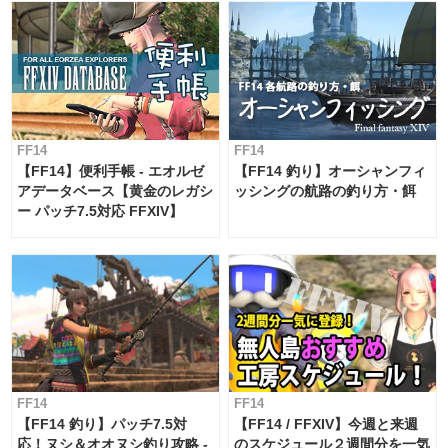
FF14
FF14
【FF14】便利手帳 - エオルゼ
【FF14 釣り】オーシャンフィ
アデータベース【黄金のレガシ
ッシングの航路の釣り方・餌
ー パッチ7.5対応 FFXIV】
FF14
FF14
【FF14 釣り】パッチ7.5対
【FF14 / FFXIV】今週と来週
応！ヌシ＆オオヌシ釣り攻略 -
のスケジュール２週間分を一気