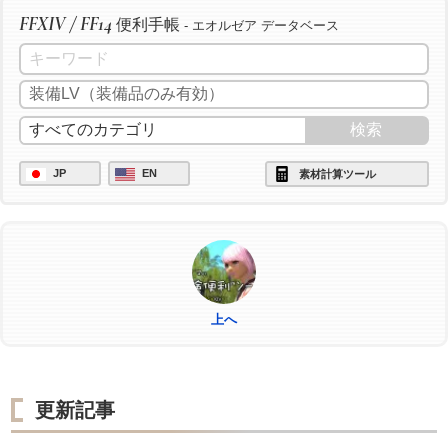
FFXIV / FF14
便利手帳
- エオルゼア データベース
JP
EN
素材計算ツール
上へ
更新記事