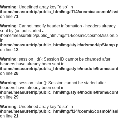
Warning
: Undefined array key "disp" in
/home/measuretrip/public_html/mg/ff14/cosmic/cosmoMiss
on line
71
Warning
: Cannot modify header information - headers already
sent by (output started at
/home/measuretrip/public_html/mg/ff14/cosmic/cosmoMission.p
in
/home/measuretrip/public_html/mg/style/adsmod/ipStamp.
on line
13
Warning
: session_id(): Session ID cannot be changed after
headers have already been sent in
/home/measuretrip/public_html/mg/style/module/frame/con
on line
28
Warning
: session_start(): Session cannot be started after
headers have already been sent in
/home/measuretrip/public_html/mg/style/module/frame/con
on line
29
Warning
: Undefined array key "disp" in
/home/measuretrip/public_html/mg/ff14/cosmic/cosmoMiss
on line
21