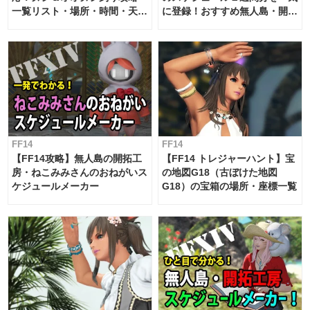
一覧リスト・場所・時間・天
に登録！おすすめ無人島・開拓
候・条件など まとめ
工房スケジュール【パッチ7.x
対応 / 毎週更新中】
FF14
FF14
【FF14攻略】無人島の開拓工
【FF14 トレジャーハント】宝
房・ねこみみさんのおねがいス
の地図G18（古ぼけた地図
ケジュールメーカー
G18）の宝箱の場所・座標一覧