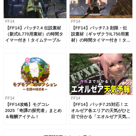
FF14
FF14
【FF14】パッチ7.4 伝説素材
【FF14】パッチ7.3 刻限・伝
（新式IL770用素材）の時間タ
説素材（ギャザクラIL750用素
イマー付き！タイムテーブル
材）の時間タイマー付き！タイ
ムテーブル
FF14
FF14
【FF14攻略】モグコレ
【FF14】パッチ7.25対応！エ
2025「奇譚の探究者」まとめ
オルゼア各エリアの天気がひと
＆報酬アイテム！
目で分かる「エオルゼア天気予
報」！