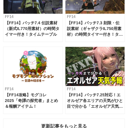
FF14
FF14
【FF14】パッチ7.4 伝説素材
【FF14】パッチ7.3 刻限・伝
（新式IL770用素材）の時間タ
説素材（ギャザクラIL750用素
イマー付き！タイムテーブル
材）の時間タイマー付き！タイ
ムテーブル
FF14
FF14
【FF14攻略】モグコレ
【FF14】パッチ7.25対応！エ
2025「奇譚の探究者」まとめ
オルゼア各エリアの天気がひと
＆報酬アイテム！
目で分かる「エオルゼア天気予
報」！
更新記事をもっと見る