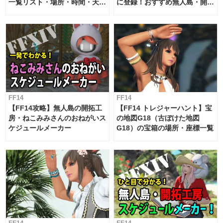
一覧リスト・場所・時間・天
に登録！おすすめ無人島・開拓
候・条件など まとめ
工房スケジュール【パッチ7.x
対応 / 毎週更新中】
FF14
FF14
【FF14攻略】無人島の開拓工
【FF14 トレジャーハント】宝
房・ねこみみさんのおねがいス
の地図G18（古ぼけた地図
ケジュールメーカー
G18）の宝箱の場所・座標一覧