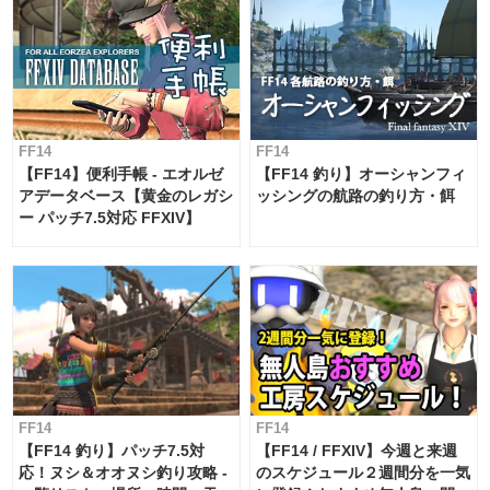
FF14
FF14
【FF14】便利手帳 - エオルゼ
【FF14 釣り】オーシャンフィ
アデータベース【黄金のレガシ
ッシングの航路の釣り方・餌
ー パッチ7.5対応 FFXIV】
FF14
FF14
【FF14 釣り】パッチ7.5対
【FF14 / FFXIV】今週と来週
応！ヌシ＆オオヌシ釣り攻略 -
のスケジュール２週間分を一気