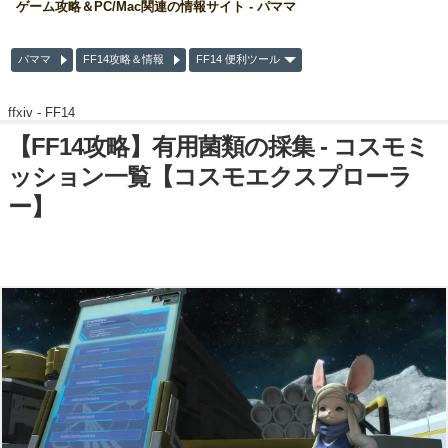
ゲーム攻略＆PC/Mac関連の情報サイト - パママ
パママ
FF14攻略＆情報
FF14 便利ツール
ffxiv -
FF14
【FF14攻略】有用菌類の採集 - コスモミ
ッション一覧【コスモエクスプローラ
ー】