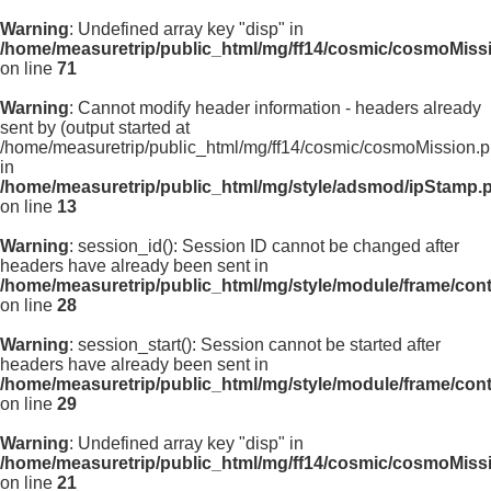
Warning
: Undefined array key "disp" in
/home/measuretrip/public_html/mg/ff14/cosmic/cosmoMiss
on line
71
Warning
: Cannot modify header information - headers already
sent by (output started at
/home/measuretrip/public_html/mg/ff14/cosmic/cosmoMission.p
in
/home/measuretrip/public_html/mg/style/adsmod/ipStamp.
on line
13
Warning
: session_id(): Session ID cannot be changed after
headers have already been sent in
/home/measuretrip/public_html/mg/style/module/frame/con
on line
28
Warning
: session_start(): Session cannot be started after
headers have already been sent in
/home/measuretrip/public_html/mg/style/module/frame/con
on line
29
Warning
: Undefined array key "disp" in
/home/measuretrip/public_html/mg/ff14/cosmic/cosmoMiss
on line
21