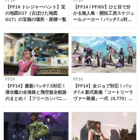
FF14
FF14
【FF14 トレジャーハント】宝
【FF14 / FFXIV】ひと目で分
の地図G17（古ぼけた地図
かる無人島・開拓工房スケジュ
G17）の宝箱の場所・座標一覧
ールメーカー！パッチ7.x対応
【島産品・貿易ツール】
FF14
FF14
【FF14】最新パッチ7.5対応！
【FF14】全ジョブ対応！パッ
潜水艦の全海路と飛空挺全航路
チ7.4 新式装備「コートリーラ
のまとめ！【フリーカンパニ
ヴァー装備」一式（IL770）の
ー・サブマリンボイジャー】
必要素材一覧