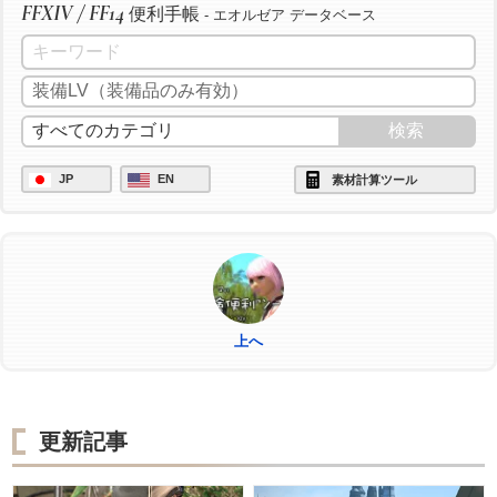
FFXIV / FF14
便利手帳
- エオルゼア データベース
JP
EN
素材計算ツール
上へ
更新記事