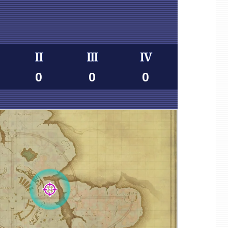
0
0
0