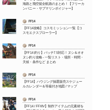
海路と飛空挺全航路のまとめ！【フリーカ
ンパニー・サブマリンボイジャー】
FF14
【FF14攻略】コスモミッション一覧【コ
スモエクスプローラー】
FF14
【FF14 釣り】パッチ7.5対応！ヌシ＆オオ
ヌシ釣り攻略 - 一覧リスト・場所・時間・
天候・条件など まとめ
FF14
【FF14】ハウジング抽選販売スケジュー
ルカレンダー＆等級付き地図 / マップ
FF14
【FF14 / FFXIV】制作アイテムの元素材を