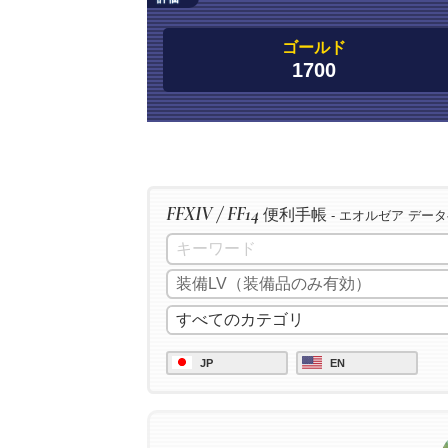
ゴールド
1700
FFXIV / FF14
便利手帳
- エオルゼア デー
JP
EN