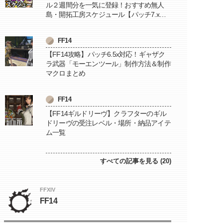
ル２週間分を一気に登録！おすすめ無人
島・開拓工房スケジュール【パッチ7.x対
応 / 毎週更新中】
FF14
【FF14攻略】パッチ6.5x対応！ギャザク
ラ武器「モーエンツール」制作方法＆制作
マクロまとめ
FF14
【FF14ギルドリーヴ】クラフターのギル
ドリーヴの受注レベル・場所・納品アイテ
ム一覧
すべての記事を見る (20)
FFXIV
FF14