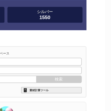
シルバー
1550
タベース
素材計算ツール