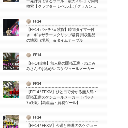
一発計算できるツール・最大20件まで同時
検索【クラフター レベル上げ グラカン納
品に便利】
FF14
【FF14 パッチ7.x 紫貨】時間タイマー付
き！ギャザラースクリップ紫貨 用収集品
の地図（場所）＆タイムテーブル
FF14
【FF14攻略】無人島の開拓工房・ねこみ
みさんのおねがいスケジュールメーカー
FF14
【FF14 / FFXIV】ひと目で分かる無人島・
開拓工房スケジュールメーカー！パッチ
7.x対応【島産品・貿易ツール】
FF14
【FF14 / FFXIV】今週と来週のスケジュー