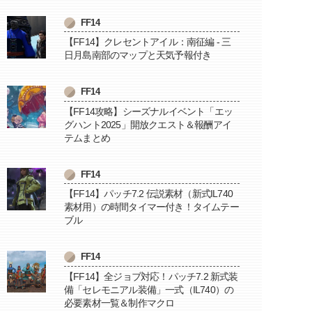
FF14
【FF14】クレセントアイル：南征編 - 三
日月島南部のマップと天気予報付き
FF14
【FF14攻略】シーズナルイベント「エッ
グハント2025」開放クエスト＆報酬アイ
テムまとめ
FF14
【FF14】パッチ7.2 伝説素材（新式IL740
素材用）の時間タイマー付き！タイムテー
ブル
FF14
【FF14】全ジョブ対応！パッチ7.2 新式装
備「セレモニアル装備」一式（IL740）の
必要素材一覧＆制作マクロ