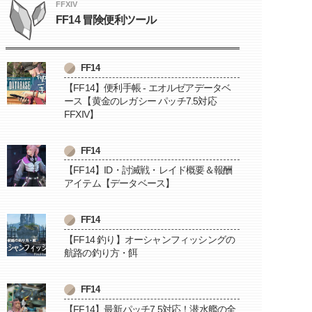
FFXIV
FF14 冒険便利ツール
FF14
【FF14】便利手帳 - エオルゼアデータベ
ース【黄金のレガシー パッチ7.5対応
FFXIV】
FF14
【FF14】ID・討滅戦・レイド概要＆報酬
アイテム【データベース】
FF14
【FF14 釣り】オーシャンフィッシングの
航路の釣り方・餌
FF14
【FF14】最新パッチ7.5対応！潜水艦の全