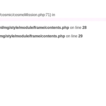
14/cosmic/cosmoMission.php:71) in
ml/mg/style/module/frame/contents.php
on line
28
/mg/style/module/frame/contents.php
on line
29