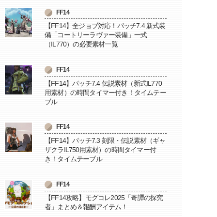
FF14
【FF14】全ジョブ対応！パッチ7.4 新式装
備「コートリーラヴァー装備」一式
（IL770）の必要素材一覧
FF14
【FF14】パッチ7.4 伝説素材（新式IL770
用素材）の時間タイマー付き！タイムテー
ブル
FF14
【FF14】パッチ7.3 刻限・伝説素材（ギャ
ザクラIL750用素材）の時間タイマー付
き！タイムテーブル
FF14
【FF14攻略】モグコレ2025「奇譚の探究
者」まとめ＆報酬アイテム！