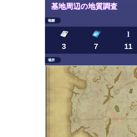
基地周辺の地質調査
報酬
3
7
11
場所