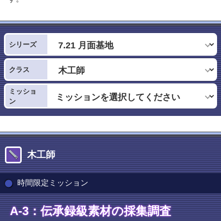
シリーズ
クラス
ミッショ
ン
木工師
時間限定ミッション
A-3：伝承録級素材の採集調査