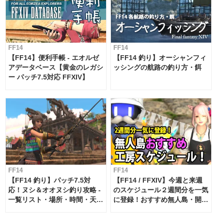
FF14
FF14
【FF14】便利手帳 - エオルゼ
【FF14 釣り】オーシャンフィ
アデータベース【黄金のレガシ
ッシングの航路の釣り方・餌
ー パッチ7.5対応 FFXIV】
FF14
FF14
【FF14 釣り】パッチ7.5対
【FF14 / FFXIV】今週と来週
応！ヌシ＆オオヌシ釣り攻略 -
のスケジュール２週間分を一気
一覧リスト・場所・時間・天
に登録！おすすめ無人島・開拓
候・条件など まとめ
工房スケジュール【パッチ7.x