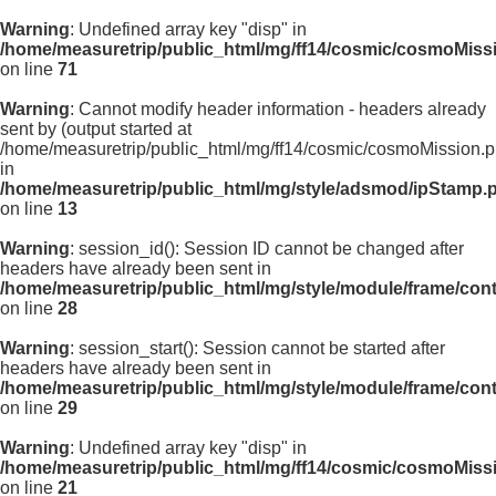
Warning
: Undefined array key "disp" in
/home/measuretrip/public_html/mg/ff14/cosmic/cosmoMiss
on line
71
Warning
: Cannot modify header information - headers already
sent by (output started at
/home/measuretrip/public_html/mg/ff14/cosmic/cosmoMission.p
in
/home/measuretrip/public_html/mg/style/adsmod/ipStamp.
on line
13
Warning
: session_id(): Session ID cannot be changed after
headers have already been sent in
/home/measuretrip/public_html/mg/style/module/frame/con
on line
28
Warning
: session_start(): Session cannot be started after
headers have already been sent in
/home/measuretrip/public_html/mg/style/module/frame/con
on line
29
Warning
: Undefined array key "disp" in
/home/measuretrip/public_html/mg/ff14/cosmic/cosmoMiss
on line
21