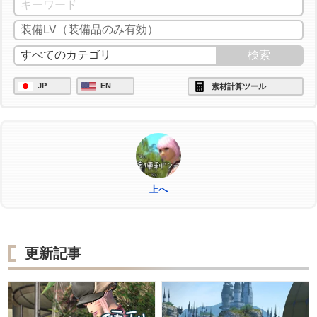
JP
EN
素材計算ツール
上へ
更新記事