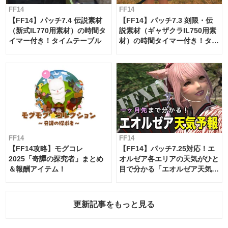
FF14
FF14
【FF14】パッチ7.4 伝説素材
【FF14】パッチ7.3 刻限・伝
（新式IL770用素材）の時間タ
説素材（ギャザクラIL750用素
イマー付き！タイムテーブル
材）の時間タイマー付き！タイ
ムテーブル
FF14
FF14
【FF14攻略】モグコレ
【FF14】パッチ7.25対応！エ
2025「奇譚の探究者」まとめ
オルゼア各エリアの天気がひと
＆報酬アイテム！
目で分かる「エオルゼア天気予
報」！
更新記事をもっと見る