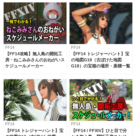
対応 / 毎週更新中】
FF14
FF14
【FF14攻略】無人島の開拓工
【FF14 トレジャーハント】宝
房・ねこみみさんのおねがいス
の地図G18（古ぼけた地図
ケジュールメーカー
G18）の宝箱の場所・座標一覧
FF14
FF14
【FF14 トレジャーハント】宝
【FF14 / FFXIV】ひと目で分