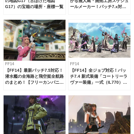
の地図G17（古ぼけた地図
かる無人島・開拓工房スケジュ
G17）の宝箱の場所・座標一覧
ールメーカー！パッチ7.x対応
【島産品・貿易ツール】
FF14
FF14
【FF14】最新パッチ7.5対応！
【FF14】全ジョブ対応！パッ
潜水艦の全海路と飛空挺全航路
チ7.4 新式装備「コートリーラ
のまとめ！【フリーカンパニ
ヴァー装備」一式（IL770）の
ー・サブマリンボイジャー】
必要素材一覧