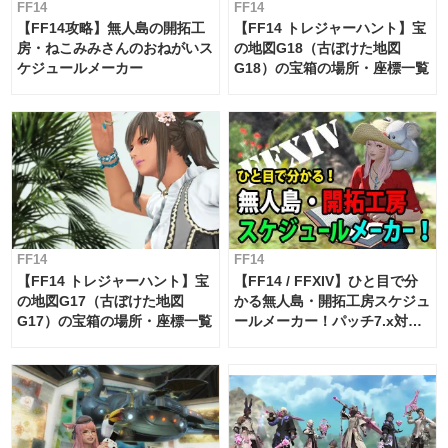
FF14
FF14
【FF14攻略】無人島の開拓工
【FF14 トレジャーハント】宝
房・ねこみみさんのおねがいス
の地図G18（古ぼけた地図
ケジュールメーカー
G18）の宝箱の場所・座標一覧
FF14
FF14
【FF14 トレジャーハント】宝
【FF14 / FFXIV】ひと目で分
の地図G17（古ぼけた地図
かる無人島・開拓工房スケジュ
G17）の宝箱の場所・座標一覧
ールメーカー！パッチ7.x対応
【島産品・貿易ツール】