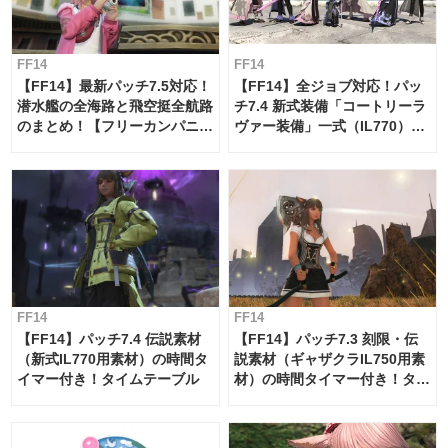
FF14
FF14
【FF14】最新パッチ7.5対応！
【FF14】全ジョブ対応！パッ
潜水艦の全海路と飛空挺全航路
チ7.4 新式装備「コートリーラ
のまとめ！【フリーカンパニ
ヴァー装備」一式（IL770）の
ー・サブマリンボイジャー】
必要素材一覧
FF14
FF14
【FF14】パッチ7.4 伝説素材
【FF14】パッチ7.3 刻限・伝
（新式IL770用素材）の時間タ
説素材（ギャザクラIL750用素
イマー付き！タイムテーブル
材）の時間タイマー付き！タイ
ムテーブル