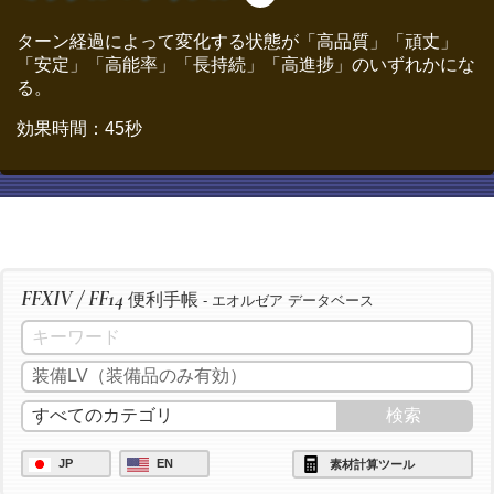
/ac "倹約加工" <wait.3>
ターン経過によって変化する状態が「高品質」「頑丈」
「安定」「高能率」「長持続」「高進捗」のいずれかにな
/ac "加工" <wait.3>
る。
/ac "中級加工" <wait.3>
効果時間：45秒
/ac "上級加工" <wait.3>
/ac "イノベーション" <wait.2>
/ac "加工" <wait.3>
/ac "中級加工" <wait.3>
/ac "上級加工" <wait.3>
FFXIV / FF14
/ac "パーフェクトメンド" <wait.3>
便利手帳
- エオルゼア データベース
/ac "イノベーション" <wait.2>
/ac "倹約加工" <wait.3>
/ac "加工" <wait.3>
/ac "中級加工" <wait.3>
/ac "上級加工" <wait.3>
JP
EN
素材計算ツール