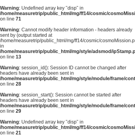
Warning
: Undefined array key "disp" in
/home/measuretrip/public_html/mg/ff14/cosmic/cosmoMiss
on line
71
Warning
: Cannot modify header information - headers already
sent by (output started at
/home/measuretrip/public_html/mg/ff14/cosmic/cosmoMission.p
in
/home/measuretrip/public_html/mg/style/adsmod/ipStamp.
on line
13
Warning
: session_id(): Session ID cannot be changed after
headers have already been sent in
/home/measuretrip/public_html/mg/style/module/frame/con
on line
28
Warning
: session_start(): Session cannot be started after
headers have already been sent in
/home/measuretrip/public_html/mg/style/module/frame/con
on line
29
Warning
: Undefined array key "disp" in
/home/measuretrip/public_html/mg/ff14/cosmic/cosmoMiss
on line
21