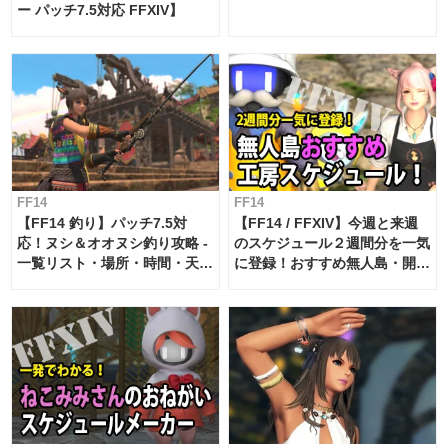
ー パッチ7.5対応 FFXIV】
FF14
FF14
【FF14 釣り】パッチ7.5対
【FF14 / FFXIV】今週と来週
応！ヌシ＆オオヌシ釣り攻略 -
のスケジュール２週間分を一気
一覧リスト・場所・時間・天
に登録！おすすめ無人島・開拓
候・条件など まとめ
工房スケジュール【パッチ7.x
対応 / 毎週更新中】