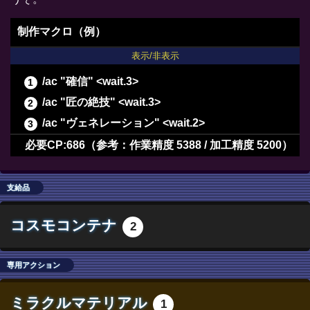
制作マクロ（例）
表示/非表示
/ac "確信" <wait.3>
/ac "匠の絶技" <wait.3>
/ac "ヴェネレーション" <wait.2>
/ac "下地作業" <wait.3>
必要CP:686（参考：作業精度 5388 / 加工精度 5200）
/ac "下地作業" <wait.3>
/ac "下地作業" <wait.3>
支給品
/ac "模範作業" <wait.3>
コスモコンテナ
2
/ac "作業" <wait.3>
/ac "倹約加工" <wait.3>
専用アクション
/ac "パーフェクトメンド" <wait.3>
/ac "作業" <wait.3>
ミラクルマテリアル
1
/ac "イノベーション" <wait.2>