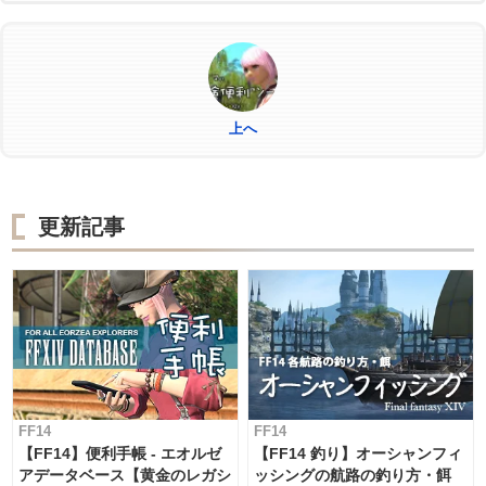
/ac "イノベーション" <wait.2>
/ac "加工" <wait.3>
/ac "中級加工" <wait.3>
/ac "グレートストライド" <wait.2>
上へ
更新記事
FF14
FF14
【FF14】便利手帳 - エオルゼ
【FF14 釣り】オーシャンフィ
アデータベース【黄金のレガシ
ッシングの航路の釣り方・餌