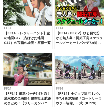
FF14
FF14
【FF14 トレジャーハント】宝
【FF14 / FFXIV】ひと目で分
の地図G17（古ぼけた地図
かる無人島・開拓工房スケジュ
G17）の宝箱の場所・座標一覧
ールメーカー！パッチ7.x対応
【島産品・貿易ツール】
FF14
FF14
【FF14】最新パッチ7.5対応！
【FF14】全ジョブ対応！パッ
潜水艦の全海路と飛空挺全航路
チ7.4 新式装備「コートリーラ
のまとめ！【フリーカンパニ
ヴァー装備」一式（IL770）の