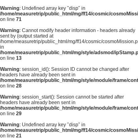
Warning
: Undefined array key "disp" in
/home/measuretrip/public_html/mg/ff14/cosmic/cosmoMiss
on line
71
Warning
: Cannot modify header information - headers already
sent by (output started at
/home/measuretrip/public_html/mg/ff14/cosmic/cosmoMission.p
in
/home/measuretrip/public_html/mg/style/adsmod/ipStamp.
on line
13
Warning
: session_id(): Session ID cannot be changed after
headers have already been sent in
/home/measuretrip/public_html/mg/style/module/frame/con
on line
28
Warning
: session_start(): Session cannot be started after
headers have already been sent in
/home/measuretrip/public_html/mg/style/module/frame/con
on line
29
Warning
: Undefined array key "disp" in
/home/measuretrip/public_html/mg/ff14/cosmic/cosmoMiss
on line
21