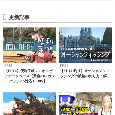
更新記事
FF14
FF14
【FF14】便利手帳 - エオルゼ
【FF14 釣り】オーシャンフィ
アデータベース【黄金のレガシ
ッシングの航路の釣り方・餌
ー パッチ7.5対応 FFXIV】