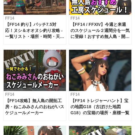
FF14
FF14
【FF14 釣り】パッチ7.5対
【FF14 / FFXIV】今週と来週
応！ヌシ＆オオヌシ釣り攻略 -
のスケジュール２週間分を一気
一覧リスト・場所・時間・天
に登録！おすすめ無人島・開拓
候・条件など まとめ
工房スケジュール【パッチ7.x
対応 / 毎週更新中】
FF14
FF14
【FF14攻略】無人島の開拓工
【FF14 トレジャーハント】宝
房・ねこみみさんのおねがいス
の地図G18（古ぼけた地図
ケジュールメーカー
G18）の宝箱の場所・座標一覧