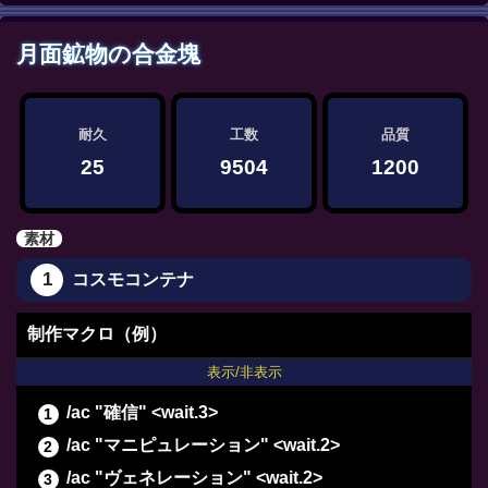
/ac "下地作業" <wait.3>
/ac "下地作業" <wait.3>
月面鉱物の合金塊
/ac "パーフェクトメンド" <wait.3>
/ac "ヴェネレーション" <wait.2>
/ac "精密作業" <wait.3>
耐久
工数
品質
/ac "精密作業" <wait.3>
25
9504
1200
/ac "下地作業" <wait.3>
/ac "精密作業" <wait.3>
素材
/ac "イノベーション" <wait.2>
1
コスモコンテナ
/ac "倹約加工" <wait.3>
/ac "中級加工" <wait.3>
制作マクロ（例）
/ac "グレートストライド" <wait.2>
表示/非表示
/ac "ビエルゴの祝福" <wait.3>
/ac "確信" <wait.3>
/ac "パーフェクトメンド" <wait.3>
/ac "マニピュレーション" <wait.2>
/ac "ヴェネレーション" <wait.2>
/ac "ヴェネレーション" <wait.2>
/ac "下地作業" <wait.3>