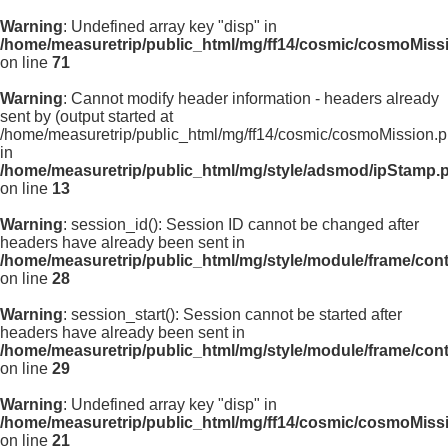
Warning
: Undefined array key "disp" in
/home/measuretrip/public_html/mg/ff14/cosmic/cosmoMiss
on line
71
Warning
: Cannot modify header information - headers already
sent by (output started at
/home/measuretrip/public_html/mg/ff14/cosmic/cosmoMission.p
in
/home/measuretrip/public_html/mg/style/adsmod/ipStamp.
on line
13
Warning
: session_id(): Session ID cannot be changed after
headers have already been sent in
/home/measuretrip/public_html/mg/style/module/frame/con
on line
28
Warning
: session_start(): Session cannot be started after
headers have already been sent in
/home/measuretrip/public_html/mg/style/module/frame/con
on line
29
Warning
: Undefined array key "disp" in
/home/measuretrip/public_html/mg/ff14/cosmic/cosmoMiss
on line
21