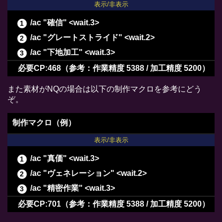
表示/非表示
/ac "確信" <wait.3>
/ac "グレートストライド" <wait.2>
/ac "下地加工" <wait.3>
/ac "長期倹約" <wait.2>
必要CP:468（参考：作業精度 5388 / 加工精度 5200）
/ac "ヴェネレーション" <wait.2>
また素材がNQの場合は以下の制作マクロを参考にどう
/ac "下地作業" <wait.3>
ぞ。
/ac "下地作業" <wait.3>
制作マクロ（例）
/ac "下地作業" <wait.3>
表示/非表示
/ac "下地作業" <wait.3>
/ac "パーフェクトメンド" <wait.3>
/ac "真価" <wait.3>
/ac "ヴェネレーション" <wait.2>
/ac "ヴェネレーション" <wait.2>
/ac "下地作業" <wait.3>
/ac "精密作業" <wait.3>
/ac "下地作業" <wait.3>
/ac "下地作業" <wait.3>
必要CP:701（参考：作業精度 5388 / 加工精度 5200）
/ac "下地作業" <wait.3>
/ac "精密作業" <wait.3>