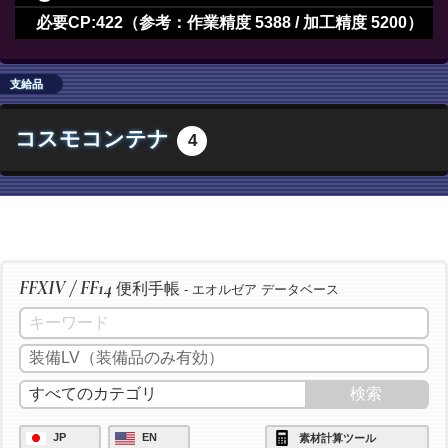
/ac "長期倹約" <wait.2>
必要CP:422（参考：作業精度 5388 / 加工精度 5200）
/ac "下地作業" <wait.3>
/ac "下地作業" <wait.3>
/ac "下地作業" <wait.3>
/ac "下地作業" <wait.3>
/ac "下地作業" <wait.3>
支給品
/ac "下地作業" <wait.3>
コスモコンテナ
4
/ac "ヴェネレーション" <wait.2>
/ac "下地作業" <wait.3>
/ac "イノベーション" <wait.2>
/ac "精密作業" <wait.3>
/ac "精密作業" <wait.3>
FFXIV / FF14
便利手帳
/ac "精密作業" <wait.3>
- エオルゼア データベース
JP
EN
素材計算ツール