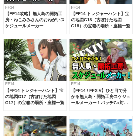
FF14
FF14
【FF14攻略】無人島の開拓工
【FF14 トレジャーハント】宝
房・ねこみみさんのおねがいス
の地図G18（古ぼけた地図
ケジュールメーカー
G18）の宝箱の場所・座標一覧
FF14
FF14
【FF14 トレジャーハント】宝
【FF14 / FFXIV】ひと目で分
の地図G17（古ぼけた地図
かる無人島・開拓工房スケジュ
G17）の宝箱の場所・座標一覧
ールメーカー！パッチ7.x対応
【島産品・貿易ツール】