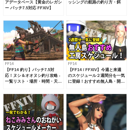
アデータベース【黄金のレガシ
ッシングの航路の釣り方・餌
ー パッチ7.5対応 FFXIV】
FF14
FF14
【FF14 釣り】パッチ7.5対
【FF14 / FFXIV】今週と来週
応！ヌシ＆オオヌシ釣り攻略 -
のスケジュール２週間分を一気
一覧リスト・場所・時間・天
に登録！おすすめ無人島・開拓
候・条件など まとめ
工房スケジュール【パッチ7.x
対応 / 毎週更新中】