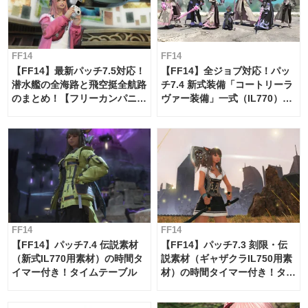
FF14
FF14
【FF14】最新パッチ7.5対応！
【FF14】全ジョブ対応！パッ
潜水艦の全海路と飛空挺全航路
チ7.4 新式装備「コートリーラ
のまとめ！【フリーカンパニ
ヴァー装備」一式（IL770）の
ー・サブマリンボイジャー】
必要素材一覧
FF14
FF14
【FF14】パッチ7.4 伝説素材
【FF14】パッチ7.3 刻限・伝
（新式IL770用素材）の時間タ
説素材（ギャザクラIL750用素
イマー付き！タイムテーブル
材）の時間タイマー付き！タイ
ムテーブル