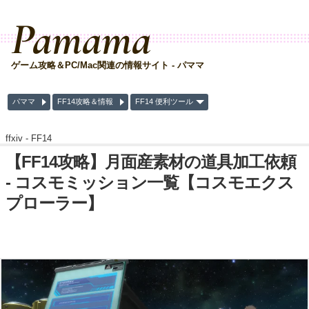
Pamama
ゲーム攻略＆PC/Mac関連の情報サイト - パママ
パママ
FF14攻略＆情報
FF14 便利ツール
ffxiv -
FF14
【FF14攻略】月面産素材の道具加工依頼
- コスモミッション一覧【コスモエクス
プローラー】