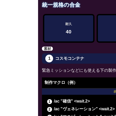
統一規格の合金
/ac "下地加工" <wait.3>
/ac "下地加工" <wait.3>
/ac "グレートストライド" <wait.
耐久
/ac "ビエルゴの祝福" <wait.3>
40
/ac "ヴェネレーション" <wait.2>
/ac "倹約" <wait.2>
素材
/ac "下地作業" <wait.3>
1
コスモコンテナ
/ac "下地作業" <wait.3>
/ac "下地作業" <wait.3>
緊急ミッションなどにも使える下の製
制作マクロ（例）
/ac "確信" <wait.2>
/ac "ヴェネレーション" <wait.2>