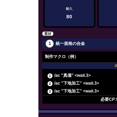
耐久
80
素材
1
統一規格の合金
制作マクロ（例）
/ac "真価" <wait.3>
/ac "下地加工" <wait.3>
/ac "下地加工" <wait.3>
/ac "下地加工" <wait.3>
必要CP:
/ac "パーフェクトメンド" <wait.
/ac "イノベーション" <wait.2>