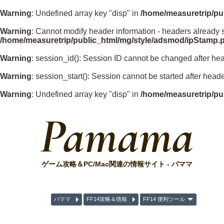
Warning
: Undefined array key "disp" in
/home/measuretrip/pu
Warning
: Cannot modify header information - headers already 
/home/measuretrip/public_html/mg/style/adsmod/ipStamp.
Warning
: session_id(): Session ID cannot be changed after he
Warning
: session_start(): Session cannot be started after hea
Warning
: Undefined array key "disp" in
/home/measuretrip/pu
Pamama
ゲーム攻略＆PC/Mac関連の情報サイト - パママ
パママ
FF14攻略＆情報
FF14 便利ツール