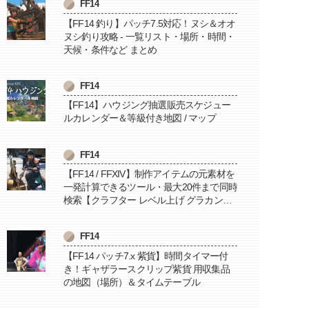
FF14
【FF14 釣り】パッチ7.5対応！ヌシ＆オオ
ヌシ釣り攻略 - 一覧リスト・場所・時間・
天候・条件など まとめ
FF14
【FF14】ハウジング抽選販売スケジュー
ルカレンダー＆等級付き地図 / マップ
FF14
【FF14 / FFXIV】制作アイテムの元素材を
一発計算できるツール・最大20件まで同時
検索【クラフター レベル上げ グラカン納
品に便利】
FF14
【FF14 パッチ7.x 紫貨】時間タイマー付
き！ギャザラースクリップ紫貨 用収集品
の地図（場所）＆タイムテーブル