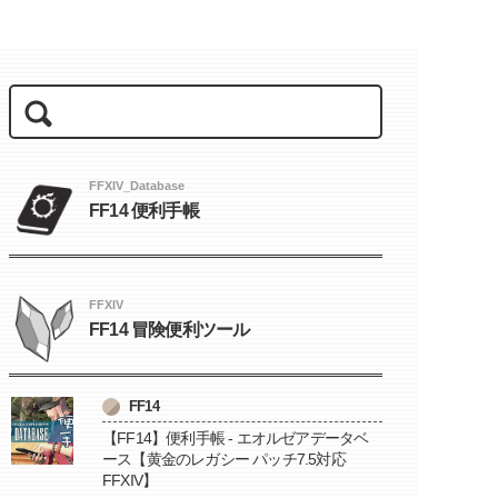
FFXIV_Database
FF14 便利手帳
FFXIV
FF14 冒険便利ツール
FF14
【FF14】便利手帳 - エオルゼアデータベ
ース【黄金のレガシー パッチ7.5対応
FFXIV】