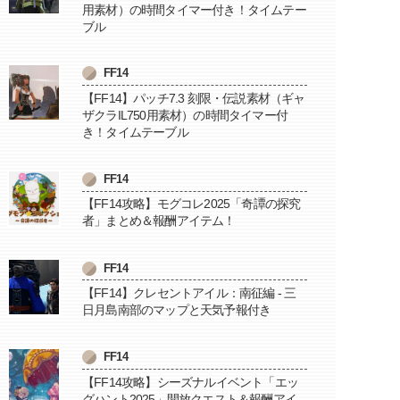
用素材）の時間タイマー付き！タイムテー
ブル
FF14
【FF14】パッチ7.3 刻限・伝説素材（ギャ
ザクラIL750用素材）の時間タイマー付
き！タイムテーブル
FF14
【FF14攻略】モグコレ2025「奇譚の探究
者」まとめ＆報酬アイテム！
FF14
【FF14】クレセントアイル：南征編 - 三
日月島南部のマップと天気予報付き
FF14
【FF14攻略】シーズナルイベント「エッ
グハント2025」開放クエスト＆報酬アイ