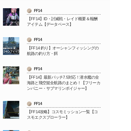
FF14
【FF14】ID・討滅戦・レイド概要＆報酬
アイテム【データベース】
FF14
【FF14 釣り】オーシャンフィッシングの
航路の釣り方・餌
FF14
【FF14】最新パッチ7.5対応！潜水艦の全
海路と飛空挺全航路のまとめ！【フリーカ
ンパニー・サブマリンボイジャー】
FF14
【FF14攻略】コスモミッション一覧【コ
スモエクスプローラー】