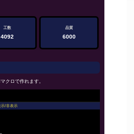
2>
工数
品質
4092
6000
作マクロで作れます。
表示/非表示