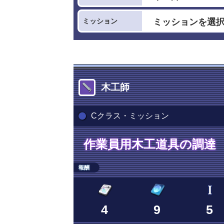
ミッション
木工師
Cクラス・ミッション
作業員用木工道具の調達
報酬
4
9
5