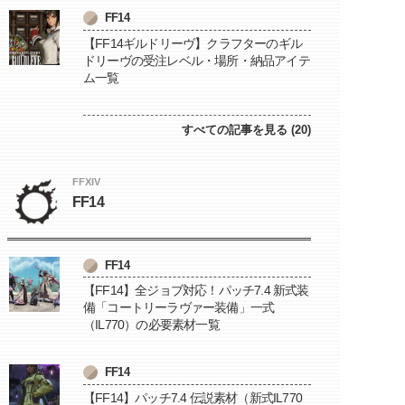
FF14
【FF14ギルドリーヴ】クラフターのギル
ドリーヴの受注レベル・場所・納品アイテ
ム一覧
すべての記事を見る (20)
FFXIV
FF14
FF14
【FF14】全ジョブ対応！パッチ7.4 新式装
備「コートリーラヴァー装備」一式
（IL770）の必要素材一覧
FF14
【FF14】パッチ7.4 伝説素材（新式IL770