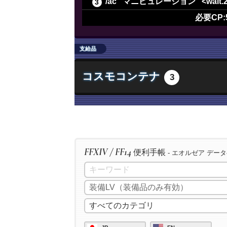
/ac "マニピュレーション" <wait.
/ac "長期倹約" <wait.2>
必要CP:
/ac "最終確認" <wait.2>
/ac "下地作業" <wait.3>
支給品
/ac "精密作業" <wait.3>
コスモコンテナ
3
/ac "イノベーション" <wait.2>
/ac "加工" <wait.3>
/ac "洗練加工" <wait.3>
/ac "加工" <wait.3>
/ac "洗練加工" <wait.3>
FFXIV / FF14
便利手帳
/ac "加工" <wait.3>
- エオルゼア デー
/ac "洗練加工" <wait.3>
/ac "イノベーション" <wait.2>
/ac "匠の神業" <wait.3>
/ac "グレートストライド" <wait.