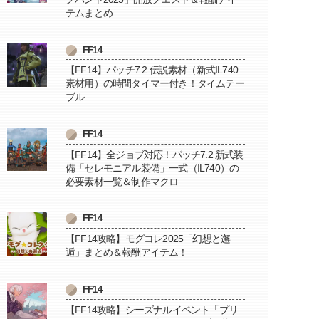
テムまとめ
FF14
【FF14】パッチ7.2 伝説素材（新式IL740
素材用）の時間タイマー付き！タイムテー
ブル
FF14
【FF14】全ジョブ対応！パッチ7.2 新式装
備「セレモニアル装備」一式（IL740）の
必要素材一覧＆制作マクロ
FF14
【FF14攻略】モグコレ2025「幻想と邂
逅」まとめ＆報酬アイテム！
FF14
【FF14攻略】シーズナルイベント「プリ