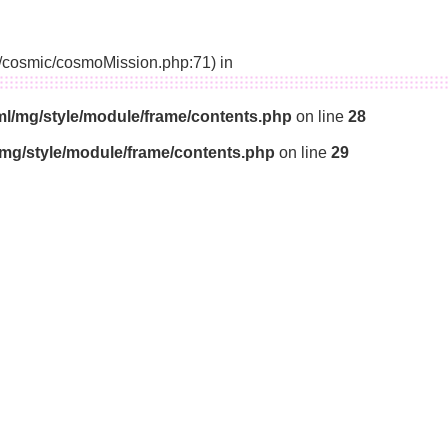
14/cosmic/cosmoMission.php:71) in
ml/mg/style/module/frame/contents.php
on line
28
/mg/style/module/frame/contents.php
on line
29