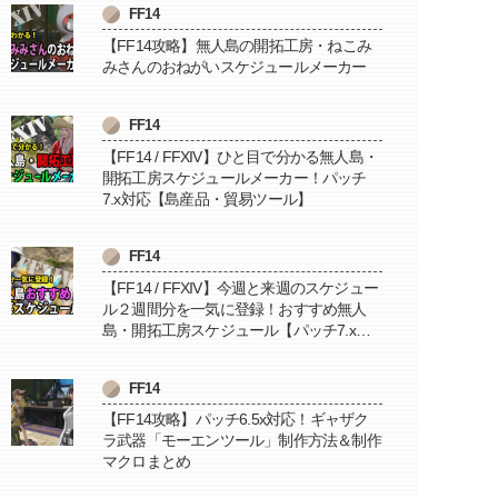
FF14
【FF14攻略】無人島の開拓工房・ねこみ
みさんのおねがいスケジュールメーカー
FF14
【FF14 / FFXIV】ひと目で分かる無人島・
開拓工房スケジュールメーカー！パッチ
7.x対応【島産品・貿易ツール】
FF14
【FF14 / FFXIV】今週と来週のスケジュー
ル２週間分を一気に登録！おすすめ無人
島・開拓工房スケジュール【パッチ7.x対
応 / 毎週更新中】
FF14
【FF14攻略】パッチ6.5x対応！ギャザク
ラ武器「モーエンツール」制作方法＆制作
マクロまとめ