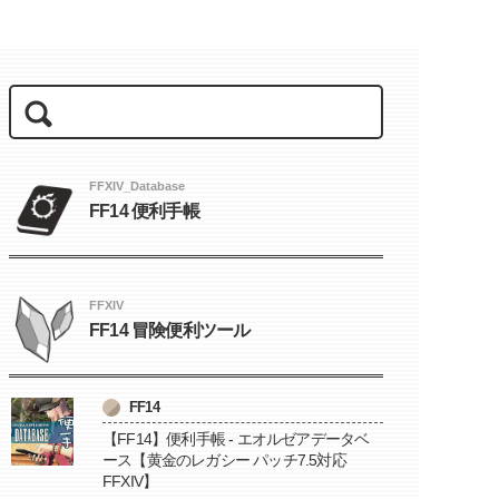
FFXIV_Database
FF14 便利手帳
FFXIV
FF14 冒険便利ツール
FF14
【FF14】便利手帳 - エオルゼアデータベ
ース【黄金のレガシー パッチ7.5対応
FFXIV】