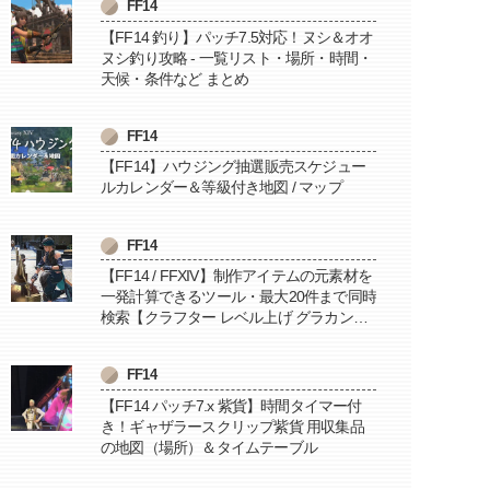
FF14
【FF14 釣り】パッチ7.5対応！ヌシ＆オオ
ヌシ釣り攻略 - 一覧リスト・場所・時間・
天候・条件など まとめ
FF14
【FF14】ハウジング抽選販売スケジュー
ルカレンダー＆等級付き地図 / マップ
FF14
【FF14 / FFXIV】制作アイテムの元素材を
一発計算できるツール・最大20件まで同時
検索【クラフター レベル上げ グラカン納
品に便利】
FF14
【FF14 パッチ7.x 紫貨】時間タイマー付
き！ギャザラースクリップ紫貨 用収集品
の地図（場所）＆タイムテーブル