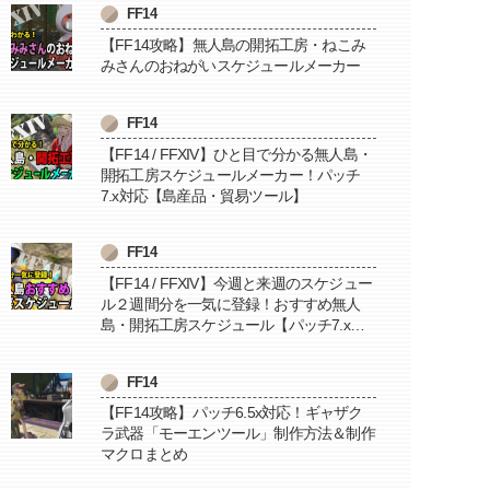
FF14
【FF14攻略】無人島の開拓工房・ねこみ
みさんのおねがいスケジュールメーカー
FF14
【FF14 / FFXIV】ひと目で分かる無人島・
開拓工房スケジュールメーカー！パッチ
7.x対応【島産品・貿易ツール】
FF14
【FF14 / FFXIV】今週と来週のスケジュー
ル２週間分を一気に登録！おすすめ無人
島・開拓工房スケジュール【パッチ7.x対
応 / 毎週更新中】
FF14
【FF14攻略】パッチ6.5x対応！ギャザク
ラ武器「モーエンツール」制作方法＆制作
マクロまとめ