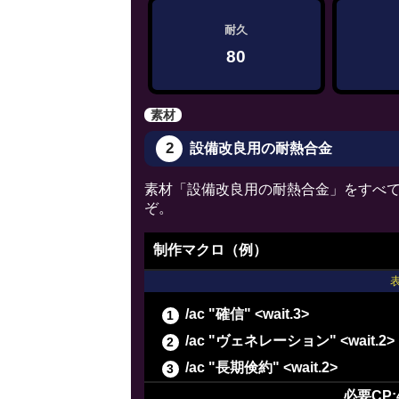
耐久
80
素材
2
設備改良用の耐熱合金
素材「設備改良用の耐熱合金」をすべて
ぞ。
制作マクロ（例）
/ac "確信" <wait.3>
/ac "ヴェネレーション" <wait.2>
/ac "長期倹約" <wait.2>
/ac "下地作業" <wait.3>
必要CP: