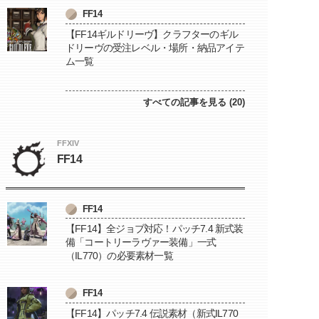
FF14
【FF14ギルドリーヴ】クラフターのギル
ドリーヴの受注レベル・場所・納品アイテ
ム一覧
すべての記事を見る (20)
FFXIV
FF14
FF14
【FF14】全ジョブ対応！パッチ7.4 新式装
備「コートリーラヴァー装備」一式
（IL770）の必要素材一覧
FF14
【FF14】パッチ7.4 伝説素材（新式IL770