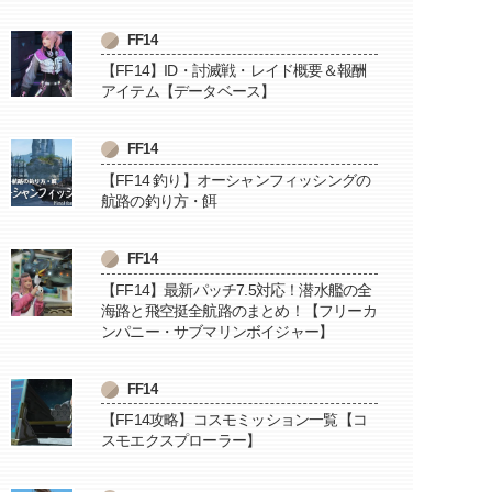
FF14
【FF14】ID・討滅戦・レイド概要＆報酬
アイテム【データベース】
FF14
【FF14 釣り】オーシャンフィッシングの
航路の釣り方・餌
FF14
【FF14】最新パッチ7.5対応！潜水艦の全
海路と飛空挺全航路のまとめ！【フリーカ
ンパニー・サブマリンボイジャー】
FF14
【FF14攻略】コスモミッション一覧【コ
スモエクスプローラー】