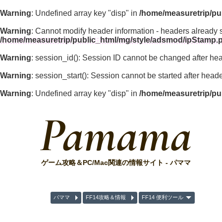
Warning
: Undefined array key "disp" in
/home/measuretrip/pu
Warning
: Cannot modify header information - headers already 
/home/measuretrip/public_html/mg/style/adsmod/ipStamp.
Warning
: session_id(): Session ID cannot be changed after he
Warning
: session_start(): Session cannot be started after hea
Warning
: Undefined array key "disp" in
/home/measuretrip/pu
Pamama
ゲーム攻略＆PC/Mac関連の情報サイト - パママ
パママ
FF14攻略＆情報
FF14 便利ツール