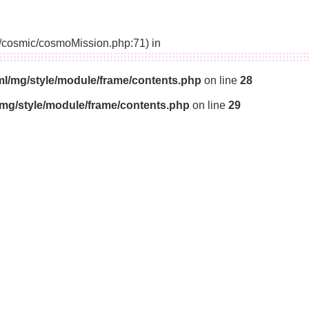
14/cosmic/cosmoMission.php:71) in
ml/mg/style/module/frame/contents.php
on line
28
/mg/style/module/frame/contents.php
on line
29