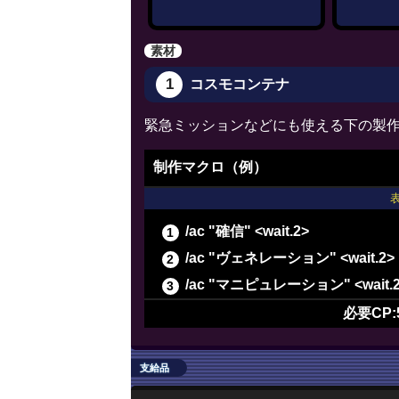
/ac "下地加工" <wait.3>
/ac "パーフェクトメンド" <wait.
素材
/ac "グレートストライド" <wait.
1
コスモコンテナ
/ac "イノベーション" <wait.2>
/ac "下地加工" <wait.3>
緊急ミッションなどにも使える下の製
/ac "下地加工" <wait.3>
制作マクロ（例）
/ac "グレートストライド" <wait.
/ac "ビエルゴの祝福" <wait.3>
/ac "下地作業" <wait.3>
/ac "確信" <wait.2>
/ac "ヴェネレーション" <wait.2>
/ac "マニピュレーション" <wait.
/ac "長期倹約" <wait.2>
必要CP:
/ac "最終確認" <wait.2>
/ac "下地作業" <wait.3>
支給品
/ac "精密作業" <wait.3>