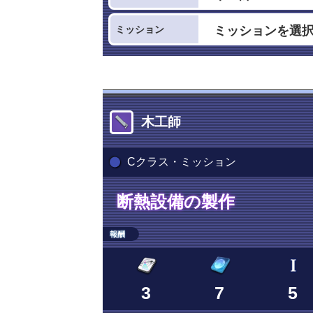
ミッション
木工師
Cクラス・ミッション
断熱設備の製作
報酬
3
7
5