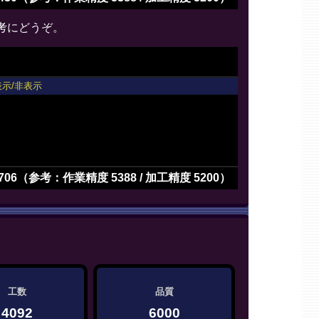
考にどうぞ。
表示/非表示
2>
706（参考：作業精度 5388 / 加工精度 5200）
工数
品質
4092
6000