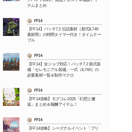
テムまとめ
FF14
【FF14】パッチ7.2 伝説素材（新式IL740
素材用）の時間タイマー付き！タイムテー
ブル
FF14
【FF14】全ジョブ対応！パッチ7.2 新式装
備「セレモニアル装備」一式（IL740）の
必要素材一覧＆制作マクロ
FF14
【FF14攻略】モグコレ2025「幻想と邂
逅」まとめ＆報酬アイテム！
FF14
【FF14攻略】シーズナルイベント「プリ