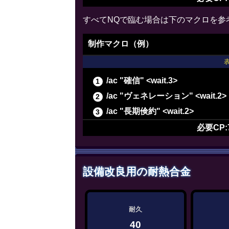
/ac "精密作業" <wait.3>
すべてNQで臨む場合は下のマクロを参
/ac "精密作業" <wait.3>
/ac "下地加工" <wait.3>
制作マクロ（例）
/ac "イノベーション" <wait.2>
/ac "下地加工" <wait.3>
/ac "確信" <wait.3>
/ac "下地加工" <wait.3>
/ac "ヴェネレーション" <wait.2>
/ac "グレートストライド" <wait.
/ac "長期倹約" <wait.2>
/ac "ビエルゴの祝福" <wait.3>
/ac "下地作業" <wait.3>
必要CP:
/ac "精密作業" <wait.3>
/ac "精密作業" <wait.3>
/ac "下地加工" <wait.3>
設備改良用の耐熱合金
/ac "イノベーション" <wait.2>
/ac "下地加工" <wait.3>
/ac "下地加工" <wait.3>
耐久
/ac "下地加工" <wait.3>
40