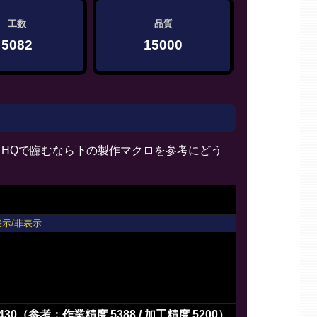
工数
品質
5082
15000
HQで臨むなら下の製作マクロを参考にどう
表示/非表示
430（参考：作業精度 5388 / 加工精度 5200）