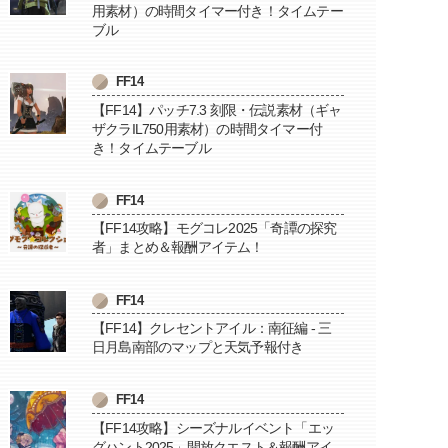
用素材）の時間タイマー付き！タイムテー
ブル
FF14
【FF14】パッチ7.3 刻限・伝説素材（ギャ
ザクラIL750用素材）の時間タイマー付
き！タイムテーブル
FF14
【FF14攻略】モグコレ2025「奇譚の探究
者」まとめ＆報酬アイテム！
FF14
【FF14】クレセントアイル：南征編 - 三
日月島南部のマップと天気予報付き
FF14
【FF14攻略】シーズナルイベント「エッ
グハント2025」開放クエスト＆報酬アイ