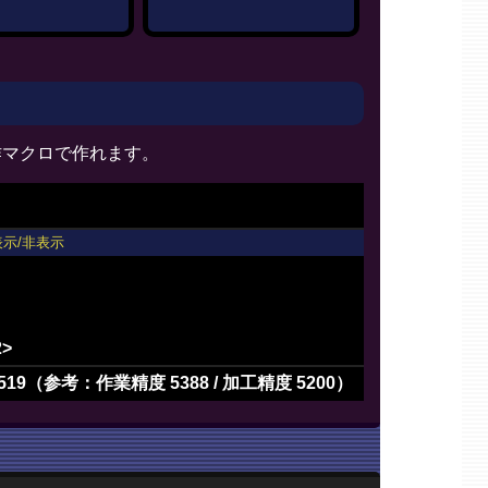
3>
2>
作マクロで作れます。
2>
表示/非表示
2>
519（参考：作業精度 5388 / 加工精度 5200）