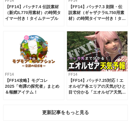
FF14
FF14
【FF14】パッチ7.4 伝説素材
【FF14】パッチ7.3 刻限・伝
（新式IL770用素材）の時間タ
説素材（ギャザクラIL750用素
イマー付き！タイムテーブル
材）の時間タイマー付き！タイ
ムテーブル
FF14
FF14
【FF14攻略】モグコレ
【FF14】パッチ7.25対応！エ
2025「奇譚の探究者」まとめ
オルゼア各エリアの天気がひと
＆報酬アイテム！
目で分かる「エオルゼア天気予
報」！
更新記事をもっと見る