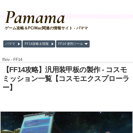
Pamama
ゲーム攻略＆PC/Mac関連の情報サイト - パママ
パママ
FF14攻略＆情報
FF14 便利ツール
ffxiv -
FF14
【FF14攻略】汎用装甲板の製作 - コスモ
ミッション一覧【コスモエクスプローラ
ー】