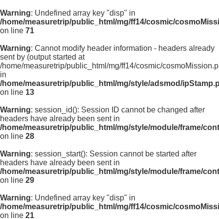
Warning
: Undefined array key "disp" in
/home/measuretrip/public_html/mg/ff14/cosmic/cosmoMiss
on line
71
Warning
: Cannot modify header information - headers already
sent by (output started at
/home/measuretrip/public_html/mg/ff14/cosmic/cosmoMission.p
in
/home/measuretrip/public_html/mg/style/adsmod/ipStamp.
on line
13
Warning
: session_id(): Session ID cannot be changed after
headers have already been sent in
/home/measuretrip/public_html/mg/style/module/frame/con
on line
28
Warning
: session_start(): Session cannot be started after
headers have already been sent in
/home/measuretrip/public_html/mg/style/module/frame/con
on line
29
Warning
: Undefined array key "disp" in
/home/measuretrip/public_html/mg/ff14/cosmic/cosmoMiss
on line
21