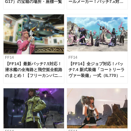
G17）の宝箱の場所・座標一覧
ールメーカー！パッチ7.x対応
【島産品・貿易ツール】
FF14
FF14
【FF14】最新パッチ7.5対応！
【FF14】全ジョブ対応！パッ
潜水艦の全海路と飛空挺全航路
チ7.4 新式装備「コートリーラ
のまとめ！【フリーカンパニ
ヴァー装備」一式（IL770）の
ー・サブマリンボイジャー】
必要素材一覧