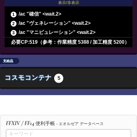
表示/非表示
/ac "確信" <wait.2>
/ac "ヴェネレーション" <wait.2>
/ac "マニピュレーション" <wait.2>
/ac "長期倹約" <wait.2>
必要CP:519（参考：作業精度 5388 / 加工精度 5200）
/ac "最終確認" <wait.2>
/ac "下地作業" <wait.3>
支給品
/ac "精密作業" <wait.3>
コスモコンテナ
5
/ac "イノベーション" <wait.2>
/ac "加工" <wait.3>
/ac "洗練加工" <wait.3>
/ac "加工" <wait.3>
/ac "洗練加工" <wait.3>
FFXIV / FF14
便利手帳
/ac "加工" <wait.3>
- エオルゼア データベース
/ac "洗練加工" <wait.3>