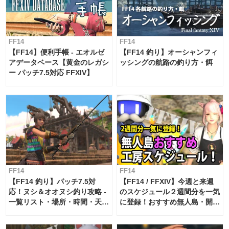
FF14
FF14
【FF14】便利手帳 - エオルゼ
【FF14 釣り】オーシャンフィ
アデータベース【黄金のレガシ
ッシングの航路の釣り方・餌
ー パッチ7.5対応 FFXIV】
FF14
FF14
【FF14 釣り】パッチ7.5対
【FF14 / FFXIV】今週と来週
応！ヌシ＆オオヌシ釣り攻略 -
のスケジュール２週間分を一気
一覧リスト・場所・時間・天
に登録！おすすめ無人島・開拓
候・条件など まとめ
工房スケジュール【パッチ7.x
対応 / 毎週更新中】