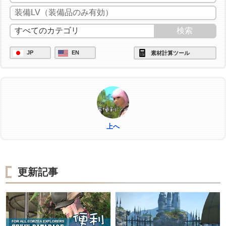
/ac "イノベーション" <wait.2>
/ac "匠の神業" <wait.3>
/ac "グレートストライド" <wait.2>
JP
EN
素材計算ツール
/ac "ビエルゴの祝福" <wait.3>
/ac "作業" <wait.3>
上へ
更新記事