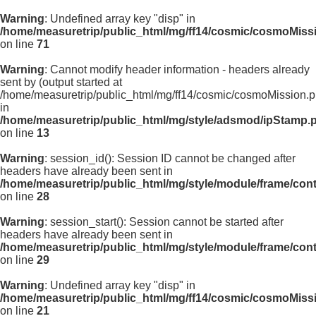
Warning
: Undefined array key "disp" in
/home/measuretrip/public_html/mg/ff14/cosmic/cosmoMiss
on line
71
Warning
: Cannot modify header information - headers already
sent by (output started at
/home/measuretrip/public_html/mg/ff14/cosmic/cosmoMission.p
in
/home/measuretrip/public_html/mg/style/adsmod/ipStamp.
on line
13
Warning
: session_id(): Session ID cannot be changed after
headers have already been sent in
/home/measuretrip/public_html/mg/style/module/frame/con
on line
28
Warning
: session_start(): Session cannot be started after
headers have already been sent in
/home/measuretrip/public_html/mg/style/module/frame/con
on line
29
Warning
: Undefined array key "disp" in
/home/measuretrip/public_html/mg/ff14/cosmic/cosmoMiss
on line
21