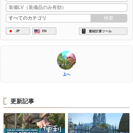
/ac "イノベーション" <wait.2>
/ac "匠の神業" <wait.3>
/ac "グレートストライド" <wait.2>
JP
EN
素材計算ツール
/ac "ビエルゴの祝福" <wait.3>
/ac "作業" <wait.3>
上へ
更新記事