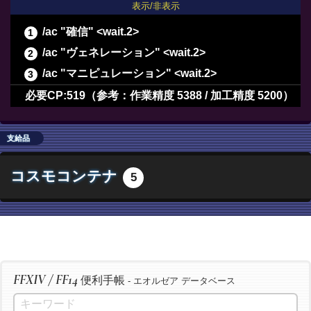
表示/非表示
/ac "確信" <wait.2>
/ac "ヴェネレーション" <wait.2>
/ac "マニピュレーション" <wait.2>
/ac "長期倹約" <wait.2>
必要CP:519（参考：作業精度 5388 / 加工精度 5200）
/ac "最終確認" <wait.2>
/ac "下地作業" <wait.3>
支給品
/ac "精密作業" <wait.3>
コスモコンテナ
5
/ac "イノベーション" <wait.2>
/ac "加工" <wait.3>
/ac "洗練加工" <wait.3>
/ac "加工" <wait.3>
/ac "洗練加工" <wait.3>
FFXIV / FF14
便利手帳
/ac "加工" <wait.3>
- エオルゼア データベース
/ac "洗練加工" <wait.3>