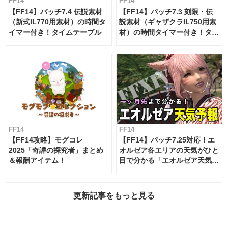
FF14
FF14
【FF14】パッチ7.4 伝説素材
【FF14】パッチ7.3 刻限・伝
（新式IL770用素材）の時間タ
説素材（ギャザクラIL750用素
イマー付き！タイムテーブル
材）の時間タイマー付き！タイ
ムテーブル
FF14
FF14
【FF14攻略】モグコレ
【FF14】パッチ7.25対応！エ
2025「奇譚の探究者」まとめ
オルゼア各エリアの天気がひと
＆報酬アイテム！
目で分かる「エオルゼア天気予
報」！
更新記事をもっと見る