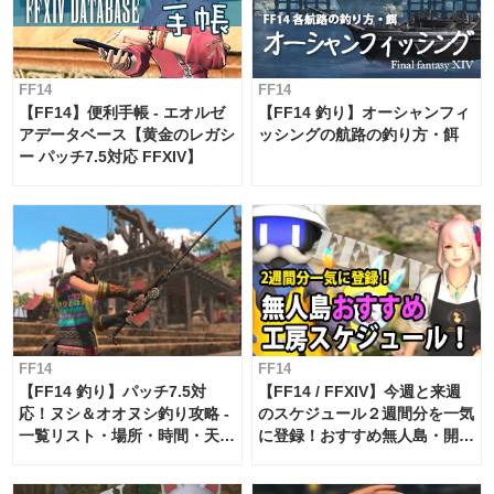
FF14
FF14
【FF14】便利手帳 - エオルゼ
【FF14 釣り】オーシャンフィ
アデータベース【黄金のレガシ
ッシングの航路の釣り方・餌
ー パッチ7.5対応 FFXIV】
FF14
FF14
【FF14 釣り】パッチ7.5対
【FF14 / FFXIV】今週と来週
応！ヌシ＆オオヌシ釣り攻略 -
のスケジュール２週間分を一気
一覧リスト・場所・時間・天
に登録！おすすめ無人島・開拓
候・条件など まとめ
工房スケジュール【パッチ7.x
対応 / 毎週更新中】