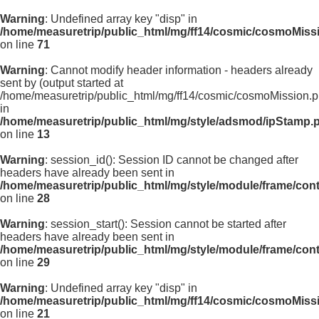
Warning
: Undefined array key "disp" in
/home/measuretrip/public_html/mg/ff14/cosmic/cosmoMiss
on line
71
Warning
: Cannot modify header information - headers already
sent by (output started at
/home/measuretrip/public_html/mg/ff14/cosmic/cosmoMission.p
in
/home/measuretrip/public_html/mg/style/adsmod/ipStamp.
on line
13
Warning
: session_id(): Session ID cannot be changed after
headers have already been sent in
/home/measuretrip/public_html/mg/style/module/frame/con
on line
28
Warning
: session_start(): Session cannot be started after
headers have already been sent in
/home/measuretrip/public_html/mg/style/module/frame/con
on line
29
Warning
: Undefined array key "disp" in
/home/measuretrip/public_html/mg/ff14/cosmic/cosmoMiss
on line
21