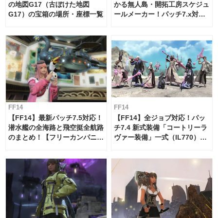
の地図G17（古ぼけた地図
かる無人島・開拓工房スケジュ
G17）の宝箱の場所・座標一覧
ールメーカー！パッチ7.x対応
【島産品・貿易ツール】
FF14
FF14
【FF14】最新パッチ7.5対応！
【FF14】全ジョブ対応！パッ
潜水艦の全海路と飛空挺全航路
チ7.4 新式装備「コートリーラ
のまとめ！【フリーカンパニ
ヴァー装備」一式（IL770）の
ー・サブマリンボイジャー】
必要素材一覧