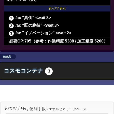
表示/非表示
/ac "真価" <wait.3>
/ac "匠の絶技" <wait.3>
/ac "イノベーション" <wait.2>
/ac "下地加工" <wait.3>
必要CP:705（参考：作業精度 5388 / 加工精度 5200）
/ac "下地加工" <wait.3>
/ac "下地加工" <wait.3>
支給品
/ac "下地加工" <wait.3>
コスモコンテナ
3
/ac "パーフェクトメンド" <wait.3>
/ac "グレートストライド" <wait.2>
/ac "イノベーション" <wait.2>
/ac "下地加工" <wait.3>
/ac "倹約加工" <wait.3>
FFXIV / FF14
便利手帳
/ac "グレートストライド" <wait.2>
- エオルゼア データベース