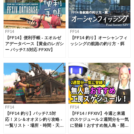
FF14
FF14
【FF14】便利手帳 - エオルゼ
【FF14 釣り】オーシャンフィ
アデータベース【黄金のレガシ
ッシングの航路の釣り方・餌
ー パッチ7.5対応 FFXIV】
FF14
FF14
【FF14 釣り】パッチ7.5対
【FF14 / FFXIV】今週と来週
応！ヌシ＆オオヌシ釣り攻略 -
のスケジュール２週間分を一気
一覧リスト・場所・時間・天
に登録！おすすめ無人島・開拓
候・条件など まとめ
工房スケジュール【パッチ7.x