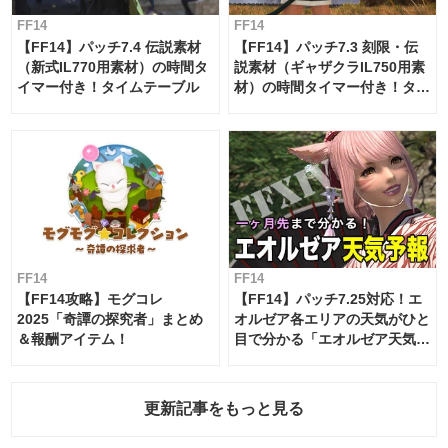
FF14
FF14
【FF14】パッチ7.4 伝説素材
【FF14】パッチ7.3 刻限・伝
（新式IL770用素材）の時間タ
説素材（ギャザクラIL750用素
イマー付き！タイムテーブル
材）の時間タイマー付き！タイ
ムテーブル
FF14
FF14
【FF14攻略】モグコレ
【FF14】パッチ7.25対応！エ
2025「奇譚の探究者」まとめ
オルゼア各エリアの天気がひと
＆報酬アイテム！
目で分かる「エオルゼア天気予
報」！
更新記事をもっと見る