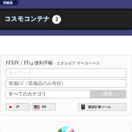
支給品
コスモコンテナ
2
FFXIV / FF14
便利手帳
- エオルゼア データベース
JP
EN
素材計算ツール