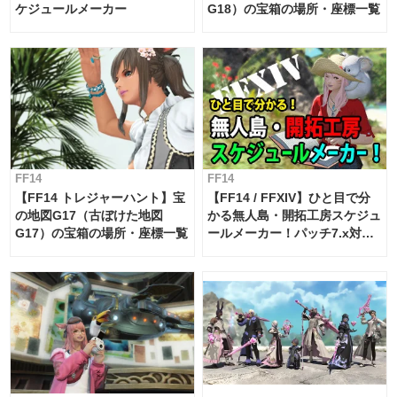
ケジュールメーカー
G18）の宝箱の場所・座標一覧
FF14
FF14
【FF14 トレジャーハント】宝
【FF14 / FFXIV】ひと目で分
の地図G17（古ぼけた地図
かる無人島・開拓工房スケジュ
G17）の宝箱の場所・座標一覧
ールメーカー！パッチ7.x対応
【島産品・貿易ツール】