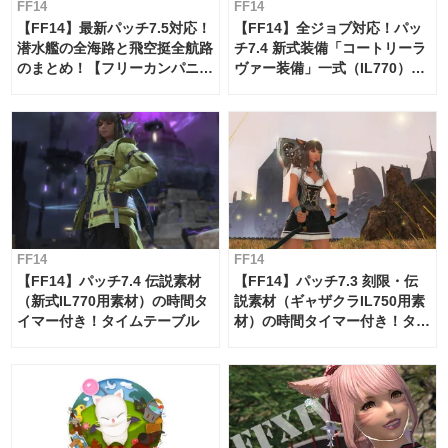
FF14
FF14
【FF14】最新パッチ7.5対応！
【FF14】全ジョブ対応！パッ
潜水艦の全海路と飛空挺全航路
チ7.4 新式装備「コートリーラ
のまとめ！【フリーカンパニ
ヴァー装備」一式（IL770）の
ー・サブマリンボイジャー】
必要素材一覧
FF14
FF14
【FF14】パッチ7.4 伝説素材
【FF14】パッチ7.3 刻限・伝
（新式IL770用素材）の時間タ
説素材（ギャザクラIL750用素
イマー付き！タイムテーブル
材）の時間タイマー付き！タイ
ムテーブル