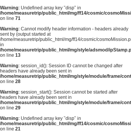
Warning
: Undefined array key "disp" in
/home/measuretrip/public_html/mg/ff14/cosmic/cosmoMiss
on line
71
Warning
: Cannot modify header information - headers already
sent by (output started at
/home/measuretrip/public_html/mg/ff14/cosmic/cosmoMission.p
in
/home/measuretrip/public_html/mg/style/adsmod/ipStamp.
on line
13
Warning
: session_id(): Session ID cannot be changed after
headers have already been sent in
/home/measuretrip/public_html/mg/style/module/frame/con
on line
28
Warning
: session_start(): Session cannot be started after
headers have already been sent in
/home/measuretrip/public_html/mg/style/module/frame/con
on line
29
Warning
: Undefined array key "disp" in
/home/measuretrip/public_html/mg/ff14/cosmic/cosmoMiss
on line
21