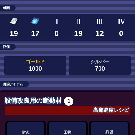
報酬
19
17
0
19
12
0
評価
ゴールド
シルバー
1000
700
目的アイテム
設備改良用の断熱材
1
高難易度レシピ
耐久
工数
品質