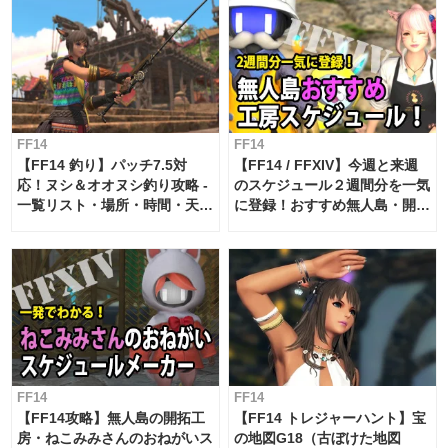
FF14
FF14
【FF14 釣り】パッチ7.5対
【FF14 / FFXIV】今週と来週
応！ヌシ＆オオヌシ釣り攻略 -
のスケジュール２週間分を一気
一覧リスト・場所・時間・天
に登録！おすすめ無人島・開拓
候・条件など まとめ
工房スケジュール【パッチ7.x
対応 / 毎週更新中】
FF14
FF14
【FF14攻略】無人島の開拓工
【FF14 トレジャーハント】宝
房・ねこみみさんのおねがいス
の地図G18（古ぼけた地図