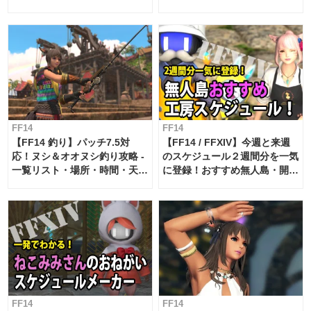
FF14
FF14
【FF14 釣り】パッチ7.5対
【FF14 / FFXIV】今週と来週
応！ヌシ＆オオヌシ釣り攻略 -
のスケジュール２週間分を一気
一覧リスト・場所・時間・天
に登録！おすすめ無人島・開拓
候・条件など まとめ
工房スケジュール【パッチ7.x
対応 / 毎週更新中】
FF14
FF14