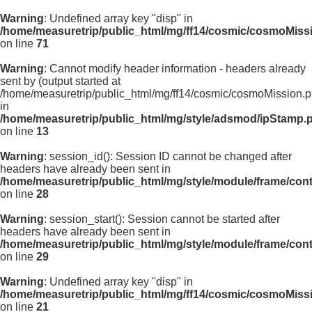
Warning
: Undefined array key "disp" in
/home/measuretrip/public_html/mg/ff14/cosmic/cosmoMiss
on line
71
Warning
: Cannot modify header information - headers already
sent by (output started at
/home/measuretrip/public_html/mg/ff14/cosmic/cosmoMission.p
in
/home/measuretrip/public_html/mg/style/adsmod/ipStamp.
on line
13
Warning
: session_id(): Session ID cannot be changed after
headers have already been sent in
/home/measuretrip/public_html/mg/style/module/frame/con
on line
28
Warning
: session_start(): Session cannot be started after
headers have already been sent in
/home/measuretrip/public_html/mg/style/module/frame/con
on line
29
Warning
: Undefined array key "disp" in
/home/measuretrip/public_html/mg/ff14/cosmic/cosmoMiss
on line
21