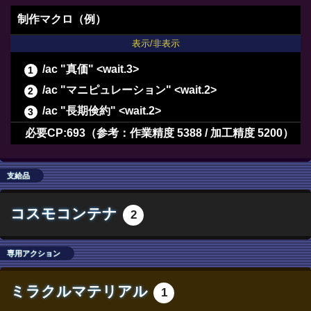
制作マクロ（例）
表示/非表示
/ac "真価" <wait.3>
/ac "マニピュレーション" <wait.2>
/ac "長期倹約" <wait.2>
/ac "イノベーション" <wait.2>
必要CP:693（参考：作業精度 5388 / 加工精度 5200）
/ac "下地加工" <wait.3>
/ac "下地加工" <wait.3>
支給品
/ac "下地加工" <wait.3>
コスモコンテナ
2
/ac "下地加工" <wait.3>
/ac "グレートストライド" <wait.2>
専用アクション
/ac "イノベーション" <wait.2>
/ac "下地加工" <wait.3>
ミラクルマテリアル
1
/ac "匠の絶技" <wait.3>