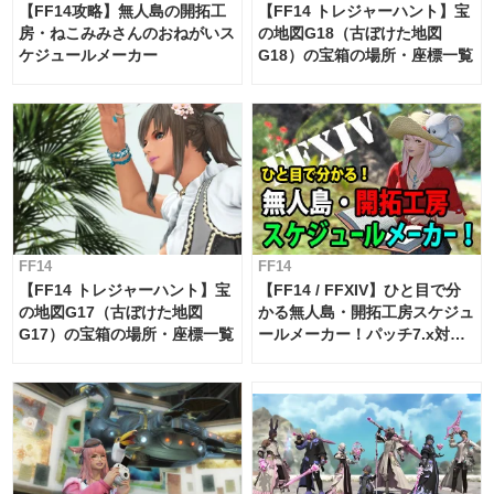
【FF14攻略】無人島の開拓工
【FF14 トレジャーハント】宝
房・ねこみみさんのおねがいス
の地図G18（古ぼけた地図
ケジュールメーカー
G18）の宝箱の場所・座標一覧
FF14
FF14
【FF14 トレジャーハント】宝
【FF14 / FFXIV】ひと目で分
の地図G17（古ぼけた地図
かる無人島・開拓工房スケジュ
G17）の宝箱の場所・座標一覧
ールメーカー！パッチ7.x対応
【島産品・貿易ツール】