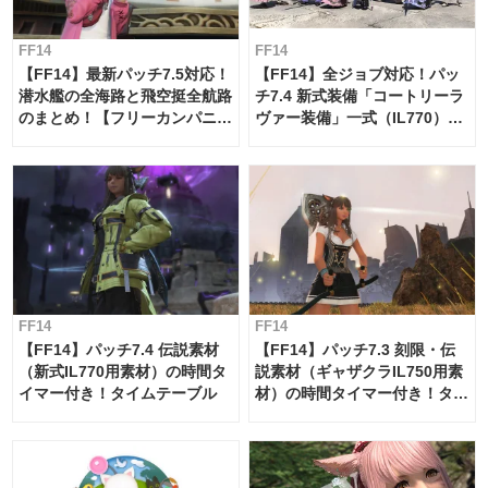
FF14
FF14
【FF14】最新パッチ7.5対応！
【FF14】全ジョブ対応！パッ
潜水艦の全海路と飛空挺全航路
チ7.4 新式装備「コートリーラ
のまとめ！【フリーカンパニ
ヴァー装備」一式（IL770）の
ー・サブマリンボイジャー】
必要素材一覧
FF14
FF14
【FF14】パッチ7.4 伝説素材
【FF14】パッチ7.3 刻限・伝
（新式IL770用素材）の時間タ
説素材（ギャザクラIL750用素
イマー付き！タイムテーブル
材）の時間タイマー付き！タイ
ムテーブル