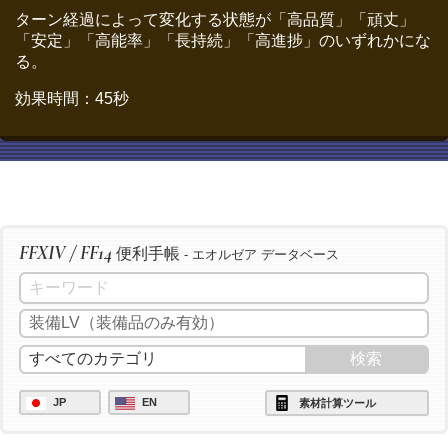
/ac "グレートストライド" <wait.2>
ターン経過によって変化する状態が「高品質」「頑丈」
「安定」「高能率」「長持続」「高進捗」のいずれかにな
/ac "下地加工" <wait.3>
る。
/ac "グレートストライド" <wait.2>
効果時間：45秒
/ac "イノベーション" <wait.2>
/ac "下地加工" <wait.3>
/ac "グレートストライド" <wait.2>
/ac "ビエルゴの祝福" <wait.3>
/ac "模範作業" <wait.3>
FFXIV / FF14
便利手帳
- エオルゼア データベース
JP
EN
素材計算ツール