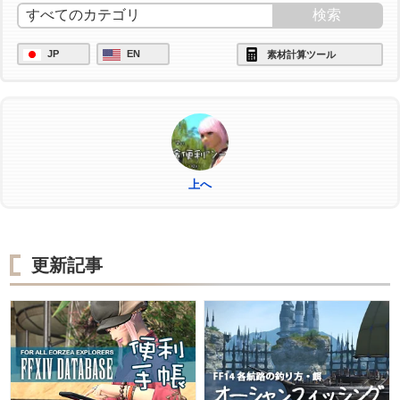
/ac "上級加工" <wait.3>
/ac "グレートストライド" <wait.2>
JP
EN
素材計算ツール
/ac "ビエルゴの祝福" <wait.3>
/ac "ヴェネレーション" <wait.2>
/ac "下地作業" <wait.3>
/ac "下地作業" <wait.3>
上へ
/ac "倹約作業" <wait.3>
/ac "作業" <wait.3>
/ac "作業" <wait.3>
更新記事