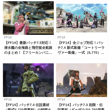
FF14
FF14
【FF14】最新パッチ7.5対応！
【FF14】全ジョブ対応！パッ
潜水艦の全海路と飛空挺全航路
チ7.4 新式装備「コートリーラ
のまとめ！【フリーカンパニ
ヴァー装備」一式（IL770）の
ー・サブマリンボイジャー】
必要素材一覧
FF14
FF14
【FF14】パッチ7.4 伝説素材
【FF14】パッチ7.3 刻限・伝
（新式IL770用素材）の時間タ
説素材（ギャザクラIL750用素