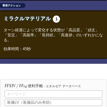
専用アクション
/ac "匠の絶技" <wait.3>
/ac "パーフェクトメンド" <wait.3>
ミラクルマテリアル
1
/ac "ヴェネレーション" <wait.2>
/ac "下地作業" <wait.3>
ターン経過によって変化する状態が「高品質」「頑丈」
「安定」「高能率」「長持続」「高進捗」のいずれかにな
/ac "作業" <wait.3>
る。
/ac "下地作業" <wait.3>
効果時間：45秒
/ac "模範作業" <wait.3>
/ac "イノベーション" <wait.2>
/ac "加工" <wait.3>
/ac "中級加工" <wait.3>
/ac "上級加工" <wait.3>
FFXIV / FF14
/ac "倹約加工" <wait.3>
便利手帳
- エオルゼア データベース
/ac "パーフェクトメンド" <wait.3>
/ac "イノベーション" <wait.2>
/ac "経過観察" <wait.3>