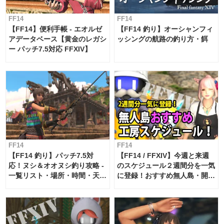
FF14
FF14
【FF14】便利手帳 - エオルゼ
【FF14 釣り】オーシャンフィ
アデータベース【黄金のレガシ
ッシングの航路の釣り方・餌
ー パッチ7.5対応 FFXIV】
FF14
FF14
【FF14 釣り】パッチ7.5対
【FF14 / FFXIV】今週と来週
応！ヌシ＆オオヌシ釣り攻略 -
のスケジュール２週間分を一気
一覧リスト・場所・時間・天
に登録！おすすめ無人島・開拓
候・条件など まとめ
工房スケジュール【パッチ7.x
対応 / 毎週更新中】