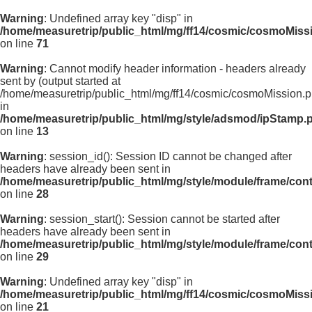
Warning
: Undefined array key "disp" in
/home/measuretrip/public_html/mg/ff14/cosmic/cosmoMiss
on line
71
Warning
: Cannot modify header information - headers already
sent by (output started at
/home/measuretrip/public_html/mg/ff14/cosmic/cosmoMission.p
in
/home/measuretrip/public_html/mg/style/adsmod/ipStamp.
on line
13
Warning
: session_id(): Session ID cannot be changed after
headers have already been sent in
/home/measuretrip/public_html/mg/style/module/frame/con
on line
28
Warning
: session_start(): Session cannot be started after
headers have already been sent in
/home/measuretrip/public_html/mg/style/module/frame/con
on line
29
Warning
: Undefined array key "disp" in
/home/measuretrip/public_html/mg/ff14/cosmic/cosmoMiss
on line
21