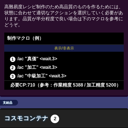
高難易度レシピ制作のため高品質のものを作るためには、
状態に合わせて適切なアクションを選択していく必要があ
ります。品質が半分程度で良い場合は下のマクロを参考に
どうぞ。
制作マクロ（例）
表示/非表示
/ac "真価" <wait.3>
/ac "加工" <wait.3>
/ac "中級加工" <wait.3>
/ac "上級加工" <wait.3>
必要CP:710（参考：作業精度 5388 / 加工精度 5200）
/ac "イノベーション" <wait.2>
/ac "倹約加工" <wait.3>
支給品
/ac "加工" <wait.3>
コスモコンテナ
2
/ac "中級加工" <wait.3>
/ac "上級加工" <wait.3>