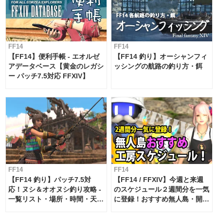
FF14
FF14
【FF14】便利手帳 - エオルゼ
【FF14 釣り】オーシャンフィ
アデータベース【黄金のレガシ
ッシングの航路の釣り方・餌
ー パッチ7.5対応 FFXIV】
FF14
FF14
【FF14 釣り】パッチ7.5対
【FF14 / FFXIV】今週と来週
応！ヌシ＆オオヌシ釣り攻略 -
のスケジュール２週間分を一気
一覧リスト・場所・時間・天
に登録！おすすめ無人島・開拓
候・条件など まとめ
工房スケジュール【パッチ7.x