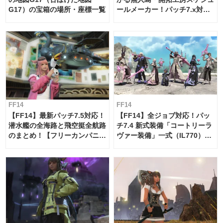
G17）の宝箱の場所・座標一覧
ールメーカー！パッチ7.x対応
【島産品・貿易ツール】
FF14
FF14
【FF14】最新パッチ7.5対応！
【FF14】全ジョブ対応！パッ
潜水艦の全海路と飛空挺全航路
チ7.4 新式装備「コートリーラ
のまとめ！【フリーカンパニ
ヴァー装備」一式（IL770）の
ー・サブマリンボイジャー】
必要素材一覧