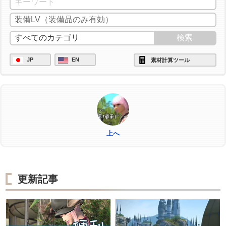
/ac "ビエルゴの祝福" <wait.3>
/ac "模範作業" <wait.3>
JP
EN
素材計算ツール
上へ
更新記事