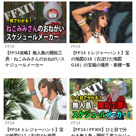
対応 / 毎週更新中】
FF14
FF14
【FF14攻略】無人島の開拓工
【FF14 トレジャーハント】宝
房・ねこみみさんのおねがいス
の地図G18（古ぼけた地図
ケジュールメーカー
G18）の宝箱の場所・座標一覧
FF14
FF14
【FF14 トレジャーハント】宝
【FF14 / FFXIV】ひと目で分
の地図G17（古ぼけた地図
かる無人島・開拓工房スケジュ