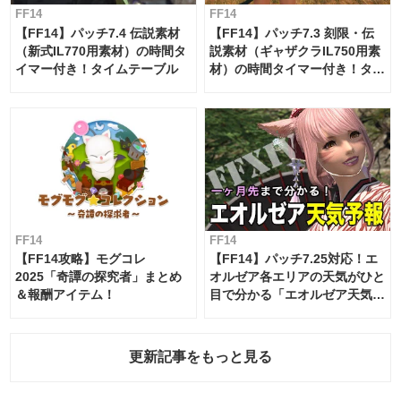
FF14
FF14
【FF14】パッチ7.4 伝説素材
【FF14】パッチ7.3 刻限・伝
（新式IL770用素材）の時間タ
説素材（ギャザクラIL750用素
イマー付き！タイムテーブル
材）の時間タイマー付き！タイ
ムテーブル
FF14
FF14
【FF14攻略】モグコレ
【FF14】パッチ7.25対応！エ
2025「奇譚の探究者」まとめ
オルゼア各エリアの天気がひと
＆報酬アイテム！
目で分かる「エオルゼア天気予
報」！
更新記事をもっと見る