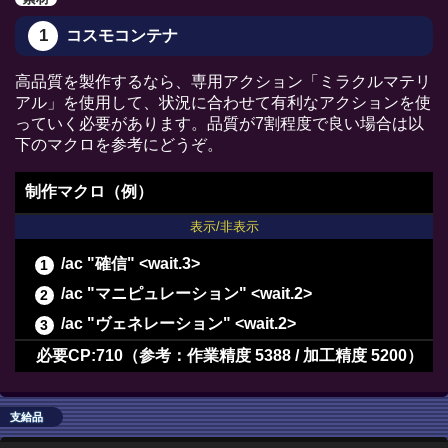
1
コスモコンテナ
高品質を製作するなら、専用アクション「ミラクルマテリ
アル」を使用して、状況に合わせて有利なアクションを使
っていく必要があります。品質が7割程度で良い場合は以
下のマクロを参考にどうぞ。
制作マクロ（例）
表示/非表示
/ac "確信" <wait.3>
/ac "マニピュレーション" <wait.2>
/ac "ヴェネレーション" <wait.2>
/ac "倹約" <wait.2>
必要CP:710（参考：作業精度 5388 / 加工精度 5200）
/ac "下地作業" <wait.3>
/ac "下地作業" <wait.3>
支給品
/ac "下地作業" <wait.3>