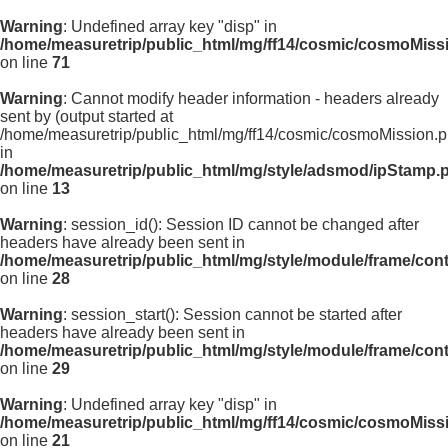
Warning
: Undefined array key "disp" in
/home/measuretrip/public_html/mg/ff14/cosmic/cosmoMiss
on line
71
Warning
: Cannot modify header information - headers already
sent by (output started at
/home/measuretrip/public_html/mg/ff14/cosmic/cosmoMission.p
in
/home/measuretrip/public_html/mg/style/adsmod/ipStamp.
on line
13
Warning
: session_id(): Session ID cannot be changed after
headers have already been sent in
/home/measuretrip/public_html/mg/style/module/frame/con
on line
28
Warning
: session_start(): Session cannot be started after
headers have already been sent in
/home/measuretrip/public_html/mg/style/module/frame/con
on line
29
Warning
: Undefined array key "disp" in
/home/measuretrip/public_html/mg/ff14/cosmic/cosmoMiss
on line
21