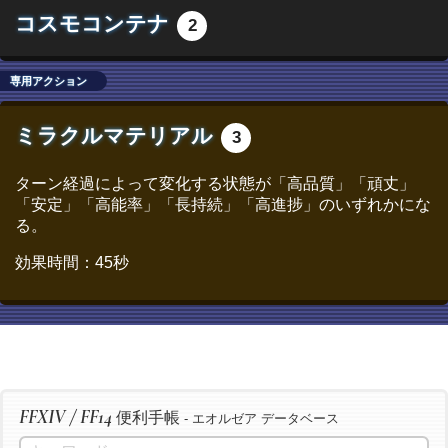
コスモコンテナ
2
/ac "加工" <wait.3>
/ac "洗練加工" <wait.3>
専用アクション
/ac "ヴェネレーション" <wait.2>
/ac "マニピュレーション" <wait.2>
ミラクルマテリアル
3
/ac "イノベーション" <wait.2>
/ac "精密作業" <wait.3>
ターン経過によって変化する状態が「高品質」「頑丈」
「安定」「高能率」「長持続」「高進捗」のいずれかにな
/ac "精密作業" <wait.3>
る。
/ac "精密作業" <wait.3>
効果時間：45秒
/ac "倹約加工" <wait.3>
/ac "匠の絶技" <wait.3>
/ac "グレートストライド" <wait.2>
/ac "イノベーション" <wait.2>
/ac "下地加工" <wait.3>
FFXIV / FF14
/ac "精密作業" <wait.3>
便利手帳
- エオルゼア データベース
/ac "グレートストライド" <wait.2>